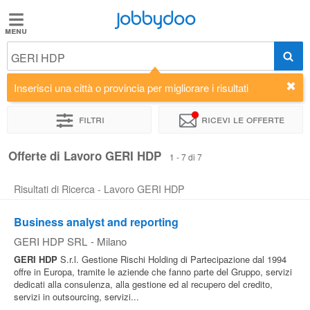
Jobbydoo
Jobbydoo
GERI HDP
Offerte
di
Inserisci una città o provincia per migliorare i risultati
lavoro
Filtri
Ricevi le offerte
Stipendi
Offerte di Lavoro GERI HDP
1 - 7 di 7
Risultati di Ricerca - Lavoro GERI HDP
Elenco
professioni
Business analyst and reporting
GERI HDP SRL
-
Milano
Blog
GERI
HDP
S.r.l. Gestione Rischi Holding di Partecipazione dal 1994
offre in Europa, tramite le aziende che fanno parte del Gruppo, servizi
dedicati alla consulenza, alla gestione ed al recupero del credito,
servizi in outsourcing, servizi...