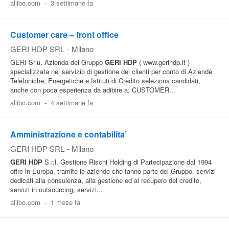
allibo.com
-
3 settimane fa
Pubblica
Offerte
Customer care – front office
GERI HDP SRL
-
Milano
Area
GERI Srlu, Azienda del Gruppo
GERI
HDP
( www.gerihdp.it )
specializzata nel servizio di gestione dei clienti per conto di Aziende
Aziende
Telefoniche, Energetiche e Istituti di Credito seleziona candidati,
anche con poca esperienza da adibire a: CUSTOMER...
allibo.com
-
4 settimane fa
Amministrazione e contabilita’
GERI HDP SRL
-
Milano
GERI
HDP
S.r.l. Gestione Rischi Holding di Partecipazione dal 1994
offre in Europa, tramite le aziende che fanno parte del Gruppo, servizi
dedicati alla consulenza, alla gestione ed al recupero del credito,
servizi in outsourcing, servizi...
allibo.com
-
1 mese fa