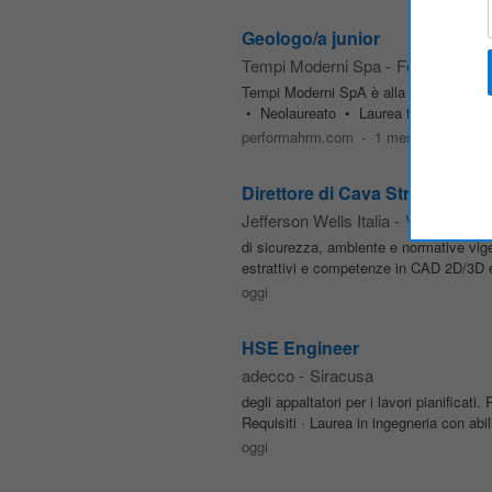
Geologo/a junior
Tempi Moderni Spa
-
Ferrara
Tempi Moderni SpA è alla ricerca per un 
• Neolaureato • Laurea triennale in sci
performahrm.com
-
1 mese fa
Direttore di Cava Strategico (V
Jefferson Wells Italia
-
Verona
di sicurezza, ambiente e normative vigen
estrattivi e competenze in CAD 2D/3D e 
oggi
HSE Engineer
adecco
-
Siracusa
degli appaltatori per i lavori pianificat
Requisiti · Laurea in ingegneria con abil
oggi