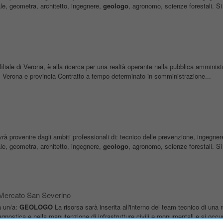
iale, geometra, architetto, ingegnere,
geologo
, agronomo, scienze forestali. Si 
iliale di Verona, è alla ricerca per una realtà operante nella pubblica amminist
 Verona e provincia Contratto a tempo determinato in somministrazione...
ovrà provenire dagli ambiti professionali di: tecnico delle prevenzione, ingegne
iale, geometra, architetto, ingegnere,
geologo
, agronomo, scienze forestali. Si 
Mercato San Severino
a un/a:
GEOLOGO
La risorsa sarà inserita all'interno del team tecnico di una r
agnostica e nella manutenzione di infrastrutture civili e monumentali e si occu