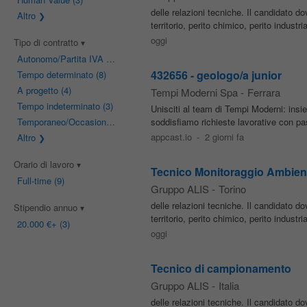
delle relazioni tecniche. Il candidato d
Altro
territorio, perito chimico, perito industr
oggi
Tipo di contratto
Autonomo/Partita IVA
(105)
432656 - geologo/a junior
Tempo determinato
(8)
A progetto
(4)
Tempi Moderni Spa
-
Ferrara
Tempo indeterminato
(3)
Unisciti al team di Tempi Moderni: ins
Temporaneo/Occasionale
(2)
soddisfiamo richieste lavorative con pa
appcast.io
-
2 giorni fa
Altro
Orario di lavoro
Tecnico Monitoraggio Ambien
Full-time
(9)
Gruppo ALIS
-
Torino
delle relazioni tecniche. Il candidato d
Stipendio annuo
territorio, perito chimico, perito industr
20.000 €
+ (3)
oggi
Tecnico di campionamento
Gruppo ALIS
-
Italia
delle relazioni tecniche. Il candidato d