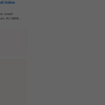
 di Udine
me, lunedì-
uro. #J-18808...