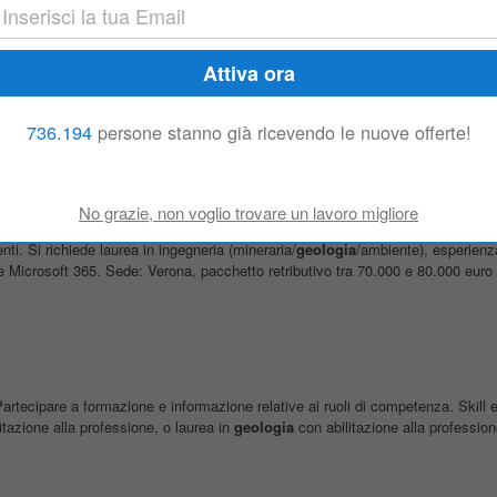
importate azienda del territorio ferrarese e italiano di un/una
GEOLOGO
/A J
enze geologiche • Preferibile laurea magistrale di specializzazione...
736.194
persone stanno già ricevendo le nuove offerte!
erona) - Verona, Veneto, Italy
ti. Si richiede laurea in ingegneria (mineraria/
geologia
/ambiente), esperienza
Microsoft 365. Sede: Verona, pacchetto retributivo tra 70.000 e 80.000 euro l
i. Partecipare a formazione e informazione relative ai ruoli di competenza. Skill 
itazione alla professione, o laurea in
geologia
con abilitazione alla profession