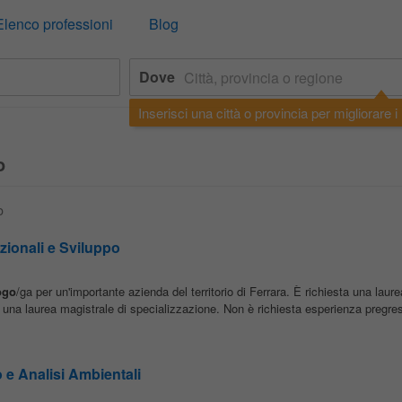
Elenco professioni
Blog
Dove
Inserisci una città o provincia per migliorare i r
o
o
ionali e Sviluppo
ogo
/ga per un'importante azienda del territorio di Ferrara. È richiesta una laure
una laurea magistrale di specializzazione. Non è richiesta esperienza pregres
e Analisi Ambientali