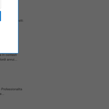
UNIOR Requisiti:
 in contesti
ordi annui...
e Professionalita
e...