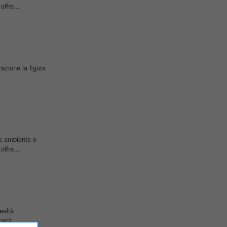
offre...
razione la figura
re ambiente e
offre...
ealtà
perà...