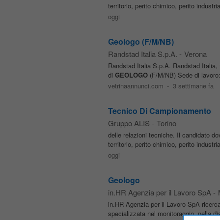
territorio, perito chimico, perito industr
oggi
Geologo (F/M/NB)
Randstad Italia S.p.A.
-
Verona
Randstad Italia S.p.A. Randstad Italia, f
di
GEOLOGO
(F/M/NB) Sede di lavoro:
vetrinaannunci.com
-
3 settimane fa
Tecnico Di Campionamento
Gruppo ALIS
-
Torino
delle relazioni tecniche. Il candidato d
territorio, perito chimico, perito industr
oggi
Geologo
in.HR Agenzia per il Lavoro SpA
-
in.HR Agenzia per il Lavoro SpA ricerc
specializzata nel monitoraggio, nella di