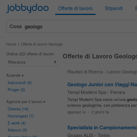
Jobbydoo
Offerte di lavoro
Stipendi
Cosa
Home
Offerte di lavoro Geologo
Ordina 222 offerte di lavoro
Offerte di Lavoro Geolog
Rilevanza
Risultati di Ricerca - Lavoro Geolog
Aziende
Italconsult
(6)
Geologo Junior con Viaggi Naz
Proger
(2)
Tempi Moderni Spa
-
Ferrara
Tempi Moderni Spa cerca un/una
geol
Agenzie per il lavoro
scienze geologiche, con preferenza per 
Orienta
(14)
appcast.io
-
2 giorni fa
Humangest
(7)
E-work
(4)
Specialista in Campionamento 
Adecco
(3)
Gruppo ALIS
-
Torino
Human Value
(3)