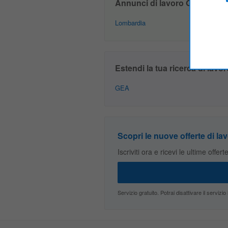
Annunci di lavoro GEA – Altre
Lombardia
Estendi la tua ricerca di lavor
GEA
Scopri le nuove offerte di lav
Iscriviti ora e ricevi le ultime offer
Servizio gratuito. Potrai disattivare il servi