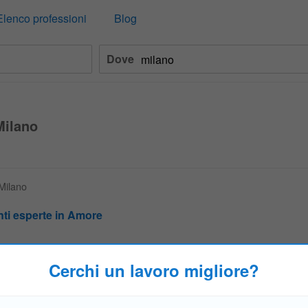
Elenco professioni
Blog
Dove
Milano
 Milano
ti esperte in Amore
it cerca Cartomanti esperte in Amore Vuoi lavorare da casa? ABBIAMO IL
ia.it e Guadagna! Hai esperienza nel settore della Cartomanzia? Hai una li
Cerchi un lavoro migliore?