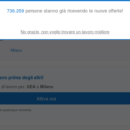
 città:
736.259
persone stanno già ricevendo le nuove offerte!
o:
Milano
oro prima degli altri!
te di lavoro per:
GEA
a
Milano
zio in qualunque momento