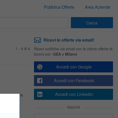
Pubblica Offerte
Area Aziende
Ricevi le offerte via email!
1 - 4 di 4
Ricevi notifiche via email con le ultime offerte di
lavoro per:
GEA
a
Milano
Accedi con Google
Accedi con Facebook
Accedi con Linkedin
 LAVORO CHE FA
nea internet
oppure