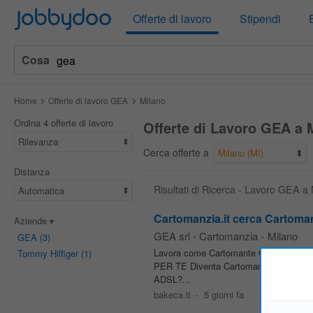
Jobbydoo
Offerte di lavoro
Stipendi
Cosa
Home
Offerte di lavoro GEA
Milano
Ordina 4 offerte di lavoro
Offerte di Lavoro GEA a 
Rilevanza
Cerca offerte a
Milano (MI)
Distanza
Risultati di Ricerca - Lavoro GEA a
Automatica
Cartomanzia.it cerca Cartoman
Aziende
GEA srl - Cartomanzia
-
Milano
GEA
(3)
Lavora come Cartomante Cartomanzia.
Tommy Hilfiger
(1)
PER TE Diventa Cartomante di Cartomanz
ADSL?...
bakeca.it
-
5 giorni fa