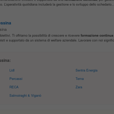
o. L’operatività quotidiana includerà la gestione e lo sviluppo dello schedario..
essina
sina
iettivi. Ti offriamo la possibilità di crescere e ricevere
formazione
continua
nisti e supportato da un sistema di welfare aziendale. Lavorare con noi signific
sina:
Lidl
Sentra Energia
Percassi
Terna
RECA
Zara
Salmoiraghi & Viganò