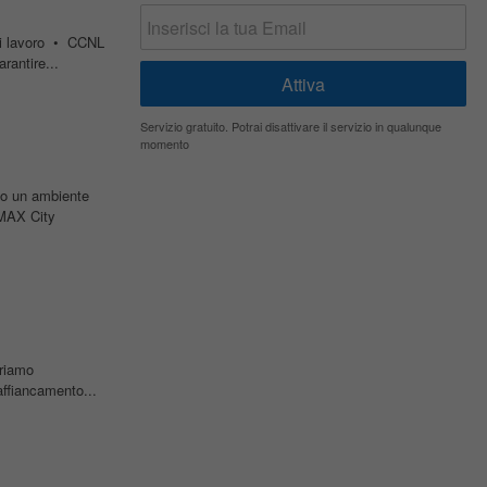
di lavoro • CCNL
rantire...
Servizio gratuito. Potrai disattivare il servizio in qualunque
momento
ndo un ambiente
/MAX City
friamo
ffiancamento...