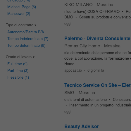
KIKO MILANO
-
Messina
Michael Page
(5)
nice to have) COSA OFFRIAMO • Retribu
Manpower
(2)
DMO • Sconti su prodotti e convenzi
oggi
Tipo di contratto
Autonomo/Partita IVA
(7)
Palermo - Diventa Consulent
Tempo indeterminato
(7)
Tempo determinato
(5)
Remax City Home
-
Messina
sia determinato dalle persone che ne fa
Orario di lavoro
dove la collaborazione, la
formazione
Full-time
(9)
Home...
appcast.io
-
6 giorni fa
Part-time
(3)
Flessibile
(1)
Tecnico Service On Site – Ele
SMG
-
Messina
o sistemi di automazione • Conoscenza 
• Inserimento in un progetto industriale
oggi
Beauty Advisor