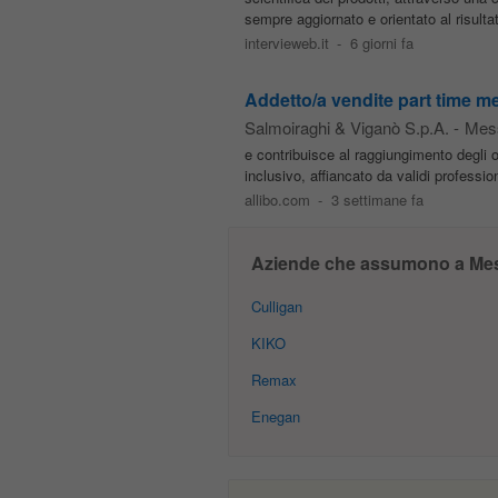
sempre aggiornato e orientato al risultat
intervieweb.it
-
6 giorni fa
Addetto/a vendite part time m
Salmoiraghi & Viganò S.p.A.
-
Mes
e contribuisce al raggiungimento degli ob
inclusivo, affiancato da validi professio
allibo.com
-
3 settimane fa
Aziende che assumono a Mes
Culligan
KIKO
Remax
Enegan