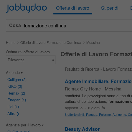
Jobbydoo
Offerte di lavoro
Stipendi
Cosa
Home
Offerte di lavoro Formazione Continua
Messina
Ordina 69 offerte di lavoro
Offerte di Lavoro Formaz
Rilevanza
Risultati di Ricerca - Lavoro Forma
Aziende
Culligan
(2)
Agente Immobiliare: Formazion
KIKO
(2)
Remax City Home
-
Messina
Remax
(2)
condivisi. Le provvigioni sono al top di 
Enegan
(1)
cultura di collaborazione,
formazione
Lidl
(1)
appcast.io
-
6 giorni fa
Altro
6 offerte simili: Ragusa, Palermo, Agrigento, Cal
Agenzie per il lavoro
Beauty Advisor
Gi Group
(14)