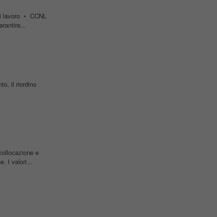
di lavoro • CCNL
rantire...
o, il riordino
icollocazione e
 I valori...