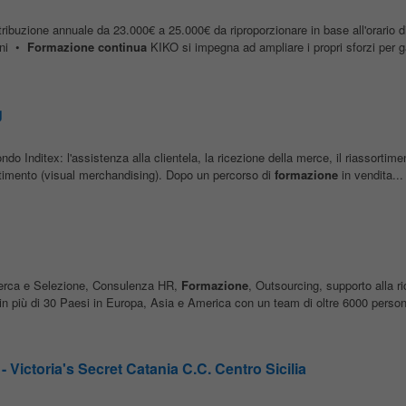
zione annuale da 23.000€ a 25.000€ da riproporzionare in base all'orario 
oni •
Formazione
continua
KIKO si impegna ad ampliare i propri sforzi per ga
g
ondo Inditex: l'assistenza alla clientela, la ricezione della merce, il riassortiment
estimento (visual merchandising). Dopo un percorso di
formazione
in vendita...
cerca e Selezione, Consulenza HR,
Formazione
, Outsourcing, supporto alla r
in più di 30 Paesi in Europa, Asia e America con un team di oltre 6000 persone.
Victoria's Secret Catania C.C. Centro Sicilia