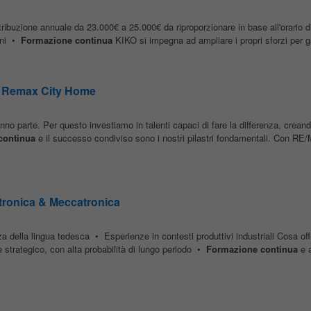
zione annuale da 23.000€ a 25.000€ da riproporzionare in base all'orario 
oni •
Formazione
continua
KIKO si impegna ad ampliare i propri sforzi per ga
e Remax City Home
nno parte. Per questo investiamo in talenti capaci di fare la differenza, crea
continua
e il successo condiviso sono i nostri pilastri fondamentali. Con RE
ttronica & Meccatronica
della lingua tedesca • Esperienze in contesti produttivi industriali Cosa of
 strategico, con alta probabilità di lungo periodo •
Formazione
continua
e a