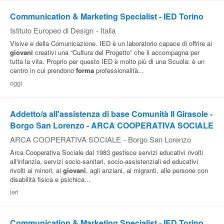
Communication & Marketing Specialist - IED Torino
Istituto Europeo di Design
-
Italia
Visive e della Comunicazione. IED è un laboratorio capace di offrire ai
giovani
creativi una “Cultura del Progetto” che li accompagna per
tutta la vita. Proprio per questo IED è molto più di una Scuola: è un
centro in cui prendono
forma
professionalità...
oggi
Addetto/a all'assistenza di base Comunità Il Girasole -
Borgo San Lorenzo - ARCA COOPERATIVA SOCIALE
ARCA COOPERATIVA SOCIALE
-
Borgo San Lorenzo
Arca Cooperativa Sociale dal 1983 gestisce servizi educativi rivolti
all'infanzia, servizi socio-sanitari, socio-assistenziali ed educativi
rivolti ai minori, ai
giovani
, agli anziani, ai migranti, alle persone con
disabilità fisica e psichica...
ieri
Communication & Marketing Specialist - IED Torino