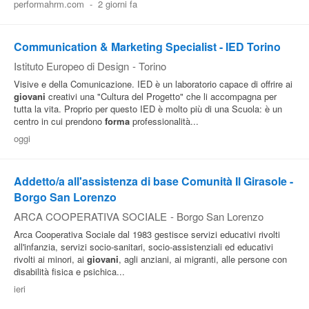
performahrm.com
-
2 giorni fa
Pubblica
Offerte
Communication & Marketing Specialist - IED Torino
Istituto Europeo di Design
-
Torino
Area
Visive e della Comunicazione. IED è un laboratorio capace di offrire ai
giovani
creativi una "Cultura del Progetto" che li accompagna per
Aziende
tutta la vita. Proprio per questo IED è molto più di una Scuola: è un
centro in cui prendono
forma
professionalità...
oggi
Addetto/a all'assistenza di base Comunità Il Girasole -
Borgo San Lorenzo
ARCA COOPERATIVA SOCIALE
-
Borgo San Lorenzo
Arca Cooperativa Sociale dal 1983 gestisce servizi educativi rivolti
all'infanzia, servizi socio-sanitari, socio-assistenziali ed educativi
rivolti ai minori, ai
giovani
, agli anziani, ai migranti, alle persone con
disabilità fisica e psichica...
ieri