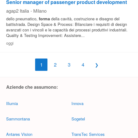
Senior manager of passenger product development
agap2 Italia
-
Milano
dello pneumatico,
forma
della cavità, costruzione e disegno del
battistrada. Design Space & Process: Bilanciare i requisiti di design
avanzati con i vincoli e le capacità dei processi produttivi industriali.
Quality & Testing Improvement: Assistere...
oggi
1
2
3
4
Aziende che assumono:
Illumia
Innova
Sammontana
Sogetel
Antares Vision
TransTec Services