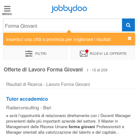
Jobbydoo
Jobbydoo
Forma Giovani
Offerte
di
Inserisci una città o provincia per migliorare i risultati
lavoro
Filtri
Ricevi le offerte
Stipendi
Offerte di Lavoro Forma Giovani
1 - 15 di 209
Risultati di Ricerca - Lavoro Forma Giovani
Elenco
professioni
Tutor accademico
Radarconsulting
-
Bari
Blog
e avrà l’opportunità di relazionarsi direttamente con i Docenti Manager
provenienti dalle più importanti aziende del settore. Il Master in
Management delle Risorse Umane
forma
giovani
Professionisti e
Manager orientati alla valorizzazione del talento e del capitale...