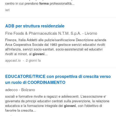
centro in cui prendono
forma
professionalità...
ieri
ADB per struttura residenziale
Fine Foods & Pharmaceuticals N.T.M. S.p.A.
-
Livorno
Firenze, Italia Addetti alle pulizie/sanificazione Descrizione azienda
Arca Cooperativa Sociale dal 1983 gestisce servizi educativi rivolti
all'infanzia, servizi socio-sanitari, socio-assistenziali ed educativi
rivolti ai minori, ai
giovani
...
appcast.io
-
2 giorni fa
EDUCATORE/TRICE con prospettiva di crescita verso
un ruolo di COORDINAMENTO
adecco
-
Bolzano
sociali e formative rivolte a ragazzi e adolescenti. L'associazione e'
governata da principi educativi centrati sulla prevenzione, la relazione
educativa e la formazione integrale dei
giovani
, con l'obiettivo di
favorire la crescita...