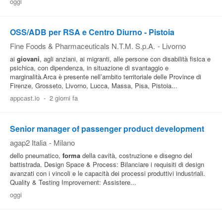
oggi
OSS/ADB per RSA e Centro Diurno - Pistoia
Fine Foods & Pharmaceuticals N.T.M. S.p.A.
-
Livorno
ai
giovani
, agli anziani, ai migranti, alle persone con disabilità fisica e
psichica, con dipendenza, in situazione di svantaggio e
marginalità.Arca è presente nell’ambito territoriale delle Province di
Firenze, Grosseto, Livorno, Lucca, Massa, Pisa, Pistoia...
appcast.io
-
2 giorni fa
Senior manager of passenger product development
agap2 Italia
-
Milano
dello pneumatico,
forma
della cavità, costruzione e disegno del
battistrada. Design Space & Process: Bilanciare i requisiti di design
avanzati con i vincoli e le capacità dei processi produttivi industriali.
Quality & Testing Improvement: Assistere...
oggi