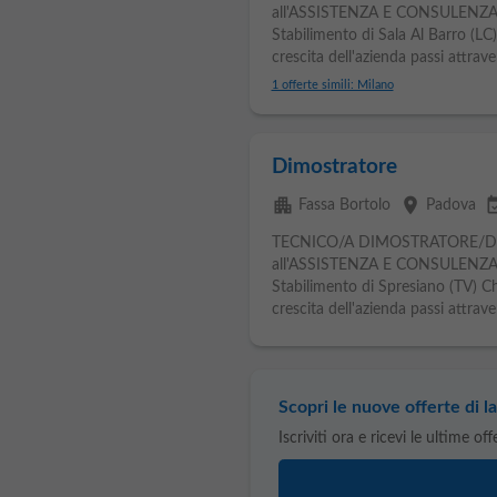
all'ASSISTENZA E CONSULENZA T
Stabilimento di Sala Al Barro (LC
crescita dell'azienda passi attraver
1 offerte simili: Milano
Dimostratore
apartment
place
event_av
Fassa Bortolo
Padova
TECNICO/A DIMOSTRATORE/D
all'ASSISTENZA E CONSULENZA T
Stabilimento di Spresiano (TV) C
crescita dell'azienda passi attrave
Scopri le nuove offerte di la
Iscriviti ora e ricevi le ultime of