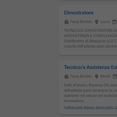
Dimostratore
apartment
place
event_availabl
Fassa Bortolo
Lucca
TECNICO/A DIMOSTRATORE/D
all'ASSISTENZA E CONSULENZA T
Stabilimento di Altopascio (LU) 
crescita dell'azienda passi attrave
Tecnico/a Assistenza Es
apartment
place
event_availab
Fassa Bortolo
Rimini
Sede di lavoro: Ravenna Chi sia
dell'azienda passi attraverso la c
operiamo nel settore dei materiali
innovazione...
3 offerte simili: Bologna, Reggio Emilia, 