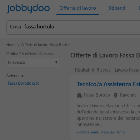
Jobbydoo
Offerte di lavoro
Stipendi
Cosa
Home
Offerte di lavoro Fassa Bortolo
Ordina 26 offerte di lavoro
Offerte di Lavoro Fassa B
Rilevanza
Risultati di Ricerca - Lavoro Fassa
Aziende
Fassa Bortolo
(26)
Tecnico/a Assistenza Es
apartment
place
ev
Fassa Bortolo
Ravenna
Sede di lavoro: Ravenna Chi sia
dell'azienda passi attraverso la c
operiamo nel settore dei materiali
innovazione...
2 offerte simili: Piacenza, Parma