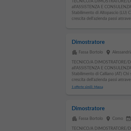
TECNICO/A DIMOSTRATORE/D
all'ASSISTENZA E CONSULENZA T
Stabilimento di Altopascio (LU) 
crescita dell'azienda passi attrave
Dimostratore
apartment
place
Fassa Bortolo
Alessandri
TECNICO/A DIMOSTRATORE/D
all'ASSISTENZA E CONSULENZA T
Stabilimento di Calliano (AT) Chi
crescita dell'azienda passi attrave
1 offerte simili: Massa
Dimostratore
apartment
place
event_availabl
Fassa Bortolo
Como
TECNICO/A DIMOSTRATORE/D