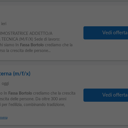
e
ieri
Vedi offerta
IMOSTRATRICE ADDETTO/A
ECNICA (M/F/X) Sede di lavoro:
Chi siamo In
Fassa
Bortolo
crediamo che la
rso la crescita delle persone...
terna (m/f/x)
le
oggi
mo In
Fassa
Bortolo
crediamo che la crescita
Vedi offerta
rescita delle persone. Da oltre 300 anni
 per l'edilizia, combinando tradizione,
Cesena