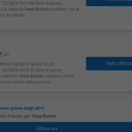
ECNICA (M/F/X) Sede di lavoro:
) Chi siamo In
Fassa
Bortolo
crediamo che la
so la crescita...
ailable
ieri
Vedi offerta
IMOSTRATRICE ADDETTO/A
ECNICA (M/F/X) Sede di lavoro:
hi siamo In
Fassa
Bortolo
crediamo che la
rso la crescita delle persone...
voro prima degli altri!
ferte di lavoro per:
Fassa Bortolo