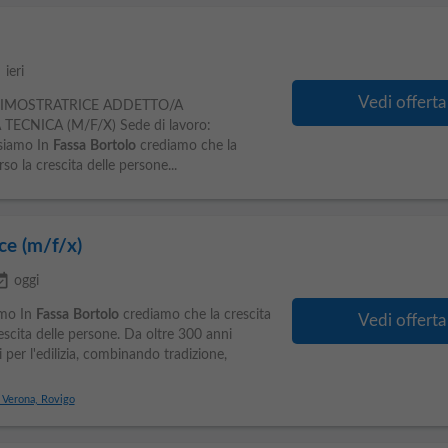
le
ieri
Vedi offerta
IMOSTRATRICE ADDETTO/A
ECNICA (M/F/X) Sede di lavoro:
 siamo In
Fassa
Bortolo
crediamo che la
rso la crescita delle persone...
ce (m/f/x)
vailable
oggi
amo In
Fassa
Bortolo
crediamo che la crescita
Vedi offerta
rescita delle persone. Da oltre 300 anni
 per l'edilizia, combinando tradizione,
, Verona, Rovigo