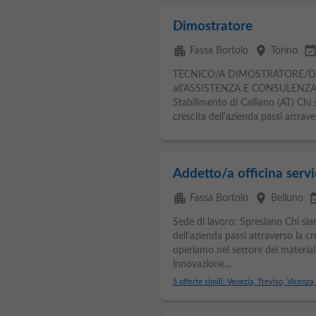
Dimostratore
apartment
place
event_availab
Fassa Bortolo
Torino
TECNICO/A DIMOSTRATORE/D
all'ASSISTENZA E CONSULENZA T
Stabilimento di Calliano (AT) Chi
crescita dell'azienda passi attrave
Addetto/a officina servi
apartment
place
event_a
Fassa Bortolo
Belluno
Sede di lavoro: Spresiano Chi si
dell'azienda passi attraverso la c
operiamo nel settore dei materiali
innovazione...
5 offerte simili: Venezia, Treviso, Vicenza