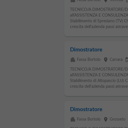
apartment
place
event_
Fassa Bortolo
Vicenza
TECNICO/A DIMOSTRATORE/D
all'ASSISTENZA E CONSULENZA T
Stabilimento di Spresiano (TV) C
crescita dell'azienda passi attrave
Dimostratore
apartment
place
event_av
Fassa Bortolo
Carrara
TECNICO/A DIMOSTRATORE/D
all'ASSISTENZA E CONSULENZA T
Stabilimento di Altopascio (LU) 
crescita dell'azienda passi attrave
Dimostratore
apartment
place
Fassa Bortolo
Grosseto