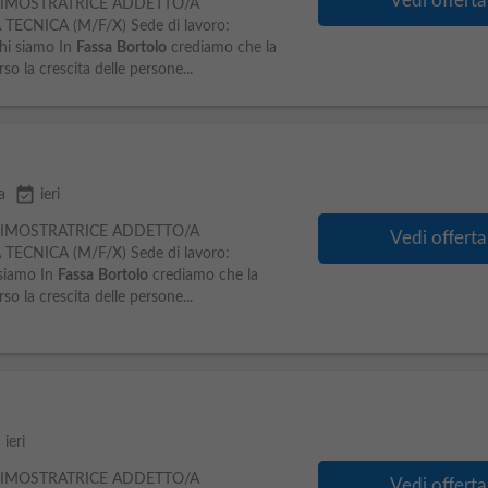
Vedi offerta
IMOSTRATRICE ADDETTO/A
ECNICA (M/F/X) Sede di lavoro:
Chi siamo In
Fassa
Bortolo
crediamo che la
rso la crescita delle persone...
event_available
a
ieri
IMOSTRATRICE ADDETTO/A
Vedi offerta
ECNICA (M/F/X) Sede di lavoro:
 siamo In
Fassa
Bortolo
crediamo che la
rso la crescita delle persone...
e
ieri
IMOSTRATRICE ADDETTO/A
Vedi offerta