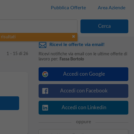
Pubblica Offerte
Area Aziende
risultati
Ricevi le offerte via email!
1 - 15 di 26
Ricevi notifiche via email con le ultime offerte di
lavoro per:
Fassa Bortolo
Accedi con Google
Accedi con Facebook
Accedi con Linkedin
oppure