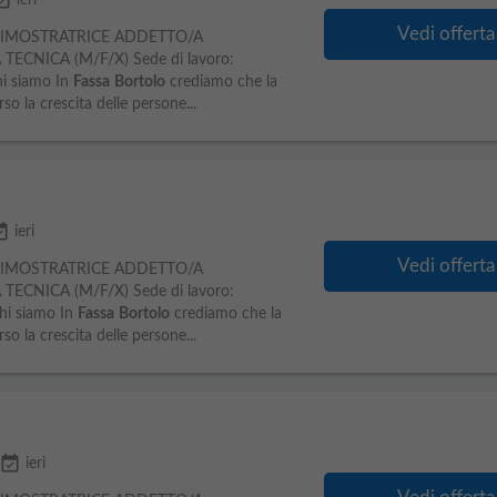
available
ieri
Vedi offerta
IMOSTRATRICE ADDETTO/A
ECNICA (M/F/X) Sede di lavoro:
hi siamo In
Fassa
Bortolo
crediamo che la
rso la crescita delle persone...
ailable
ieri
Vedi offerta
IMOSTRATRICE ADDETTO/A
ECNICA (M/F/X) Sede di lavoro:
Chi siamo In
Fassa
Bortolo
crediamo che la
rso la crescita delle persone...
event_available
ieri