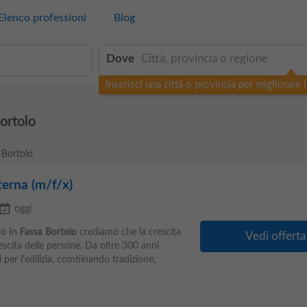
Elenco professioni
Blog
Dove
Inserisci una città o provincia per migliorare i 
ortolo
 Bortolo
terna (m/f/x)
ent_available
oggi
mo In
Fassa
Bortolo
crediamo che la crescita
Vedi offerta
rescita delle persone. Da oltre 300 anni
 per l'edilizia, combinando tradizione,