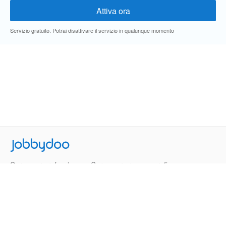
Servizio gratuito. Potrai disattivare il servizio in qualunque momento
Jobbydoo
Cerca per professione
Cerca per area geografica
Cerca per azienda
Termini e Condizioni
Privacy
Contatti
© 2013-2026 Jobbydoo - P.IVA IT02531310346