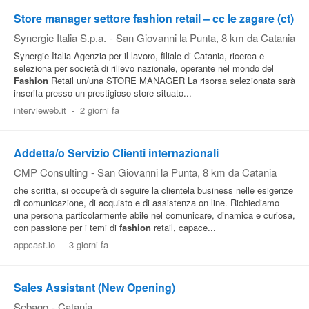
Store manager settore fashion retail – cc le zagare (ct)
Synergie Italia S.p.a.
-
San Giovanni la Punta
, 8 km da Catania
Synergie Italia Agenzia per il lavoro, filiale di Catania, ricerca e
seleziona per società di rilievo nazionale, operante nel mondo del
Fashion
Retail un/una STORE MANAGER La risorsa selezionata sarà
inserita presso un prestigioso store situato...
intervieweb.it
-
2 giorni fa
Addetta/o Servizio Clienti internazionali
CMP Consulting
-
San Giovanni la Punta
, 8 km da Catania
che scritta, si occuperà di seguire la clientela business nelle esigenze
di comunicazione, di acquisto e di assistenza on line. Richiediamo
una persona particolarmente abile nel comunicare, dinamica e curiosa,
con passione per i temi di
fashion
retail, capace...
appcast.io
-
3 giorni fa
Sales Assistant (New Opening)
Sebago
-
Catania