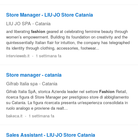
Store Manager - LIU∙JO Store Catania
LIU JO SPA
-
Catania
and liberating
fashion
geared at celebrating feminine beauty through
women’s empowerment. Building its foundation on creativity and the
quintessentially Italian flair for intuition, the company has telegraphed
its identity through clothing, accessories, footwear...
intervieweb.it
-
1 settimana fa
Store manager - catania
Gifrab Italia spa
-
Catania
Gifrab Italia SpA, storica Azienda leader nel settore
Fashion
Retail,
ricerca figura di Store Manager per prestigioso store di abbigliamento
su Catania. La figura ricercata presenta un'esperienza consolidata in
ruolo analogo e proviene da realt...
bakeca.it
-
1 settimana fa
Sales Assistant - LIU∙JO Store Catania