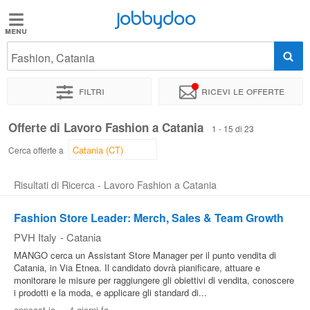
Jobbydoo
Jobbydoo
Fashion, Catania
Offerte
di
Filtri
Ricevi le offerte
lavoro
Offerte di Lavoro Fashion a Catania
1 - 15 di 23
Stipendi
Cerca offerte a
Risultati di Ricerca - Lavoro Fashion a Catania
Elenco
professioni
Fashion Store Leader: Merch, Sales & Team Growth
PVH Italy
-
Catania
Blog
MANGO cerca un Assistant Store Manager per il punto vendita di
Catania, in Via Etnea. Il candidato dovrà pianificare, attuare e
monitorare le misure per raggiungere gli obiettivi di vendita, conoscere
i prodotti e la moda, e applicare gli standard di...
appcast.io
-
4 giorni fa