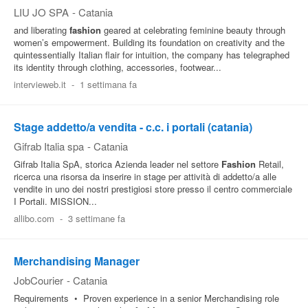
LIU JO SPA
-
Catania
and liberating
fashion
geared at celebrating feminine beauty through
women’s empowerment. Building its foundation on creativity and the
quintessentially Italian flair for intuition, the company has telegraphed
its identity through clothing, accessories, footwear...
intervieweb.it
-
1 settimana fa
Stage addetto/a vendita - c.c. i portali (catania)
Gifrab Italia spa
-
Catania
Gifrab Italia SpA, storica Azienda leader nel settore
Fashion
Retail,
ricerca una risorsa da inserire in stage per attività di addetto/a alle
vendite in uno dei nostri prestigiosi store presso il centro commerciale
I Portali. MISSION...
allibo.com
-
3 settimane fa
Merchandising Manager
JobCourier
-
Catania
Requirements • Proven experience in a senior Merchandising role