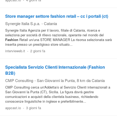
Pubblica
Offerte
Store manager settore fashion retail – cc i portali (ct)
Synergie Italia S.p.a.
-
Catania
Synergie Italia Agenzia per il lavoro, filiale di Catania, ricerca e
Area
seleziona per società di rilievo nazionale, operante nel mondo del
Aziende
Fashion
Retail un/una STORE MANAGER La risorsa selezionata sarà
inserita presso un prestigioso store situato...
intervieweb.it
-
2 giorni fa
Specialista Servizio Clienti Internazionale (Fashion
B2B)
CMP Consulting
-
San Giovanni la Punta
, 8 km da Catania
CMP Consulting cerca un'Addetta/o al Servizio Clienti internazionali a
San Giovanni la Punta (CT), Sicilia. La figura dovrà gestire
comunicazioni e acquisti della clientela business, richiedendo
conoscenze linguistiche in inglese e preferibilmente...
appcast.io
-
3 giorni fa