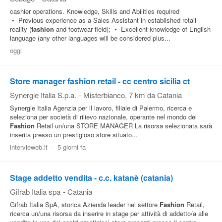
cashier operations. Knowledge, Skills and Abilities required
• Previous experience as a Sales Assistant in established retail
reality (
fashion
and footwear field); • Excellent knowledge of English
language (any other languages will be considered plus...
oggi
Store manager fashion retail - cc centro sicilia ct
Synergie Italia S.p.a.
-
Misterbianco
, 7 km da Catania
Synergie Italia Agenzia per il lavoro, filiale di Palermo, ricerca e
seleziona per società di rilievo nazionale, operante nel mondo del
Fashion
Retail un/una STORE MANAGER La risorsa selezionata sarà
inserita presso un prestigioso store situato...
intervieweb.it
-
5 giorni fa
Stage addetto vendita - c.c. katanè (catania)
Gifrab Italia spa
-
Catania
Gifrab Italia SpA, storica Azienda leader nel settore
Fashion
Retail,
ricerca un/una risorsa da inserire in stage per attività di addetto/a alle