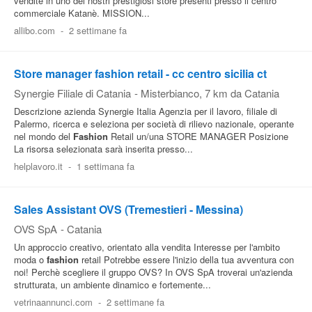
vendite in uno dei nostri prestigiosi store presenti presso il centro
commerciale Katanè. MISSION...
allibo.com
-
2 settimane fa
Store manager fashion retail - cc centro sicilia ct
Synergie Filiale di Catania
-
Misterbianco
, 7 km da Catania
Descrizione azienda Synergie Italia Agenzia per il lavoro, filiale di
Palermo, ricerca e seleziona per società di rilievo nazionale, operante
nel mondo del
Fashion
Retail un/una STORE MANAGER Posizione
La risorsa selezionata sarà inserita presso...
helplavoro.it
-
1 settimana fa
Sales Assistant OVS (Tremestieri - Messina)
OVS SpA
-
Catania
Un approccio creativo, orientato alla vendita Interesse per l'ambito
moda o
fashion
retail Potrebbe essere l'inizio della tua avventura con
noi! Perchè scegliere il gruppo OVS? In OVS SpA troverai un'azienda
strutturata, un ambiente dinamico e fortemente...
vetrinaannunci.com
-
2 settimane fa