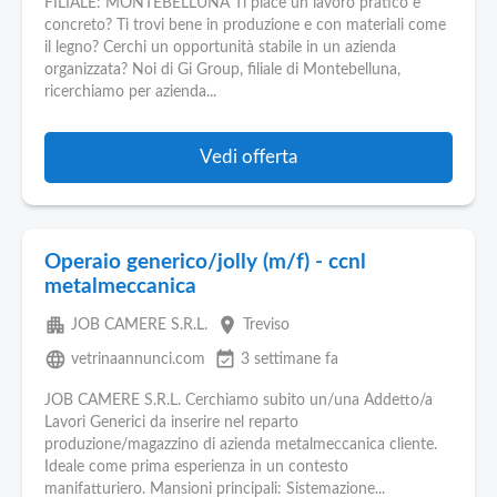
FILIALE: MONTEBELLUNA Ti piace un lavoro pratico e
concreto? Ti trovi bene in produzione e con materiali come
il legno? Cerchi un opportunità stabile in un azienda
organizzata? Noi di Gi Group, filiale di Montebelluna,
ricerchiamo per azienda...
Vedi offerta
Operaio generico/jolly (m/f) - ccnl
metalmeccanica
apartment
place
JOB CAMERE S.R.L.
Treviso
language
event_available
vetrinaannunci.com
3 settimane fa
JOB CAMERE S.R.L. Cerchiamo subito un/una Addetto/a
Lavori Generici da inserire nel reparto
produzione/magazzino di azienda metalmeccanica cliente.
Ideale come prima esperienza in un contesto
manifatturiero. Mansioni principali: Sistemazione...