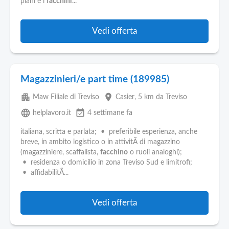
piani e i
facchini
...
Vedi offerta
Magazzinieri/e part time (189985)
apartment
place
Maw Filiale di Treviso
Casier
, 5 km da Treviso
language
event_available
helplavoro.it
4 settimane fa
italiana, scritta e parlata; • preferibile esperienza, anche
breve, in ambito logistico o in attivitÃ di magazzino
(magazziniere, scaffalista,
facchino
o ruoli analoghi);
• residenza o domicilio in zona Treviso Sud e limitrofi;
• affidabilitÃ...
Vedi offerta