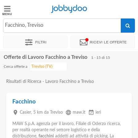
Jobbydoo
Jobbydoo
Facchino, Treviso
Offerte
di
Filtri
Ricevi le offerte
lavoro
Offerte di Lavoro Facchino a Treviso
1 - 15 di 15
Stipendi
Cerca offerte a
Elenco
Risultati di Ricerca - Lavoro Facchino a Treviso
professioni
Facchino
Blog
place
language
event_available
Casier
, 5 km da Treviso
maw.it
ieri
MAW S.p.A. agenzia per il lavoro, Filiale di Oderzo ricerca,
per realtà operante nel settore logistico e della
distribuzione,
facchini
addetti ad attività di picking. La