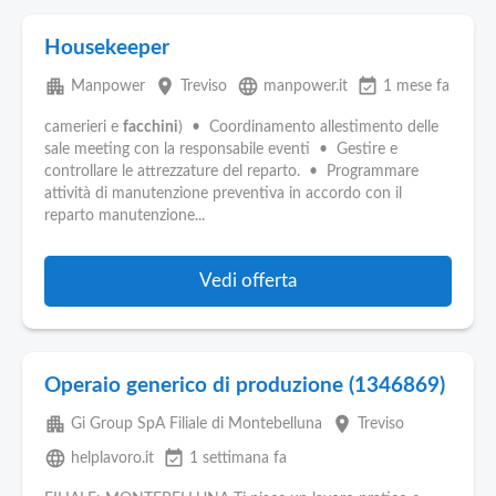
Housekeeper
apartment
place
language
event_available
Manpower
Treviso
manpower.it
1 mese fa
camerieri e
facchini
) • Coordinamento allestimento delle
sale meeting con la responsabile eventi • Gestire e
controllare le attrezzature del reparto. • Programmare
attività di manutenzione preventiva in accordo con il
reparto manutenzione...
Vedi offerta
Operaio generico di produzione (1346869)
apartment
place
Gi Group SpA Filiale di Montebelluna
Treviso
language
event_available
helplavoro.it
1 settimana fa