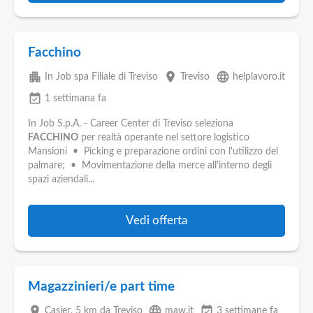
Facchino
apartment
place
language
In Job spa Filiale di Treviso
Treviso
helplavoro.it
event_available
1 settimana fa
In Job S.p.A. - Career Center di Treviso seleziona
FACCHINO
per realtà operante nel settore logistico
Mansioni • Picking e preparazione ordini con l'utilizzo del
palmare; • Movimentazione della merce all'interno degli
spazi aziendali...
Vedi offerta
Magazzinieri/e part time
place
language
event_available
Casier
, 5 km da Treviso
maw.it
3 settimane fa