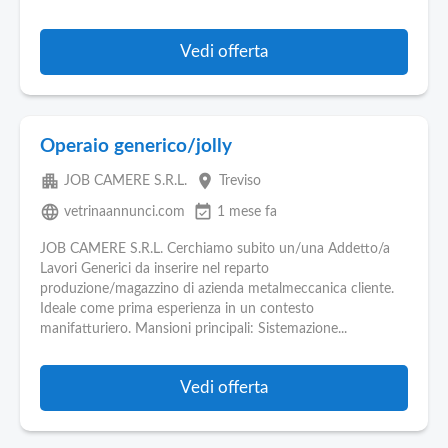
Vedi offerta
Operaio generico/jolly
apartment
place
JOB CAMERE S.R.L.
Treviso
language
event_available
vetrinaannunci.com
1 mese fa
JOB CAMERE S.R.L. Cerchiamo subito un/una Addetto/a
Lavori Generici da inserire nel reparto
produzione/magazzino di azienda metalmeccanica cliente.
Ideale come prima esperienza in un contesto
manifatturiero. Mansioni principali: Sistemazione...
Vedi offerta