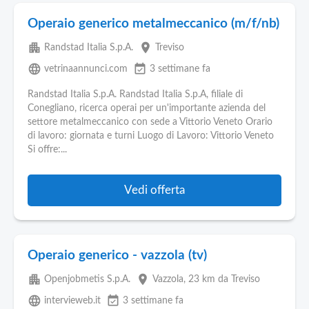
Operaio generico metalmeccanico (m/f/nb)
apartment
place
Randstad Italia S.p.A.
Treviso
language
event_available
vetrinaannunci.com
3 settimane fa
Randstad Italia S.p.A. Randstad Italia S.p.A, filiale di
Conegliano, ricerca operai per un'importante azienda del
settore metalmeccanico con sede a Vittorio Veneto Orario
di lavoro: giornata e turni Luogo di Lavoro: Vittorio Veneto
Si offre:...
Vedi offerta
Operaio generico - vazzola (tv)
apartment
place
Openjobmetis S.p.A.
Vazzola
, 23 km da Treviso
language
event_available
intervieweb.it
3 settimane fa