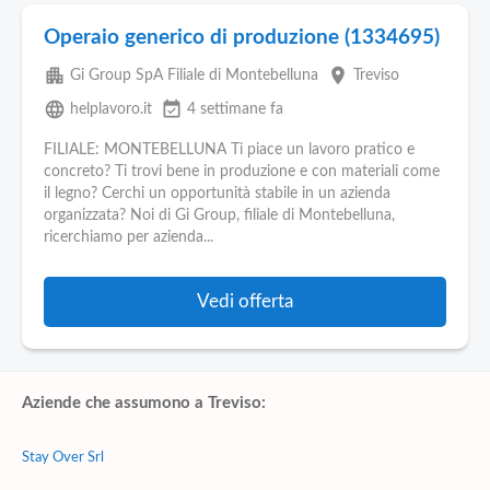
Operaio generico di produzione (1334695)
apartment
place
Gi Group SpA Filiale di Montebelluna
Treviso
language
event_available
helplavoro.it
4 settimane fa
FILIALE: MONTEBELLUNA Ti piace un lavoro pratico e
concreto? Ti trovi bene in produzione e con materiali come
il legno? Cerchi un opportunità stabile in un azienda
organizzata? Noi di Gi Group, filiale di Montebelluna,
ricerchiamo per azienda...
Vedi offerta
Aziende che assumono a Treviso:
Stay Over Srl