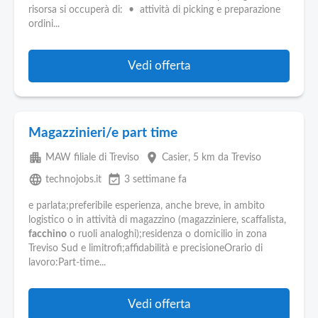
Pubblica
risorsa si occuperà di: • attività di picking e preparazione
Offerte
ordini...
Area
Vedi offerta
Aziende
Magazzinieri/e part time
apartment
place
MAW filiale di Treviso
Casier
, 5 km da Treviso
language
event_available
technojobs.it
3 settimane fa
e parlata;preferibile esperienza, anche breve, in ambito
logistico o in attività di magazzino (magazziniere, scaffalista,
facchino
o ruoli analoghi);residenza o domicilio in zona
Treviso Sud e limitrofi;affidabilità e precisioneOrario di
lavoro:Part-time...
Vedi offerta