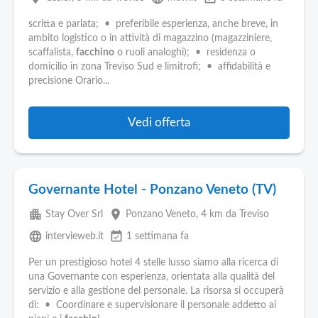
scritta e parlata; • preferibile esperienza, anche breve, in
ambito logistico o in attività di magazzino (magazziniere,
scaffalista,
facchino
o ruoli analoghi); • residenza o
domicilio in zona Treviso Sud e limitrofi; • affidabilità e
precisione Orario...
Vedi offerta
Governante Hotel - Ponzano Veneto (TV)
apartment
place
Stay Over Srl
Ponzano Veneto
, 4 km da Treviso
language
event_available
intervieweb.it
1 settimana fa
Per un prestigioso hotel 4 stelle lusso siamo alla ricerca di
una Governante con esperienza, orientata alla qualità del
servizio e alla gestione del personale. La risorsa si occuperà
di: • Coordinare e supervisionare il personale addetto ai