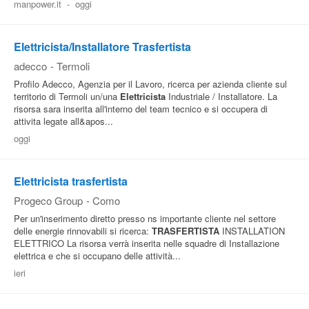
manpower.it
-
oggi
Pubblica
Offerte
Elettricista/Installatore Trasfertista
adecco
-
Termoli
Area
Profilo Adecco, Agenzia per il Lavoro, ricerca per azienda cliente sul
territorio di Termoli un/una
Elettricista
Industriale / Installatore. La
Aziende
risorsa sara inserita all'interno del team tecnico e si occupera di
attivita legate all&apos...
oggi
Elettricista trasfertista
Progeco Group
-
Como
Per un'inserimento diretto presso ns importante cliente nel settore
delle energie rinnovabili si ricerca:
TRASFERTISTA
INSTALLATION
ELETTRICO La risorsa verrà inserita nelle squadre di Installazione
elettrica e che si occupano delle attività...
ieri