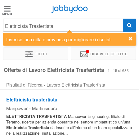
Jobbydoo
Jobbydoo
Elettricista Trasfertista
Offerte
di
Inserisci una città o provincia per migliorare i risultati
lavoro
Filtri
Ricevi le offerte
Stipendi
Offerte di Lavoro Elettricista Trasfertista
1 - 15 di 633
Risultati di Ricerca - Lavoro Elettricista Trasfertista
Elenco
professioni
Elettricista trasfertista
Manpower
-
Martinsicuro
Blog
ELETTRICISTA
TRASFERTISTA
Manpower Engineering, filiale di
Teramo, ricerca per azienda operante nel settore impiantistico un/una
Elettricista
Trasfertista
da inserire all'interno di un team specializzato
nella realizzazione, installazione...