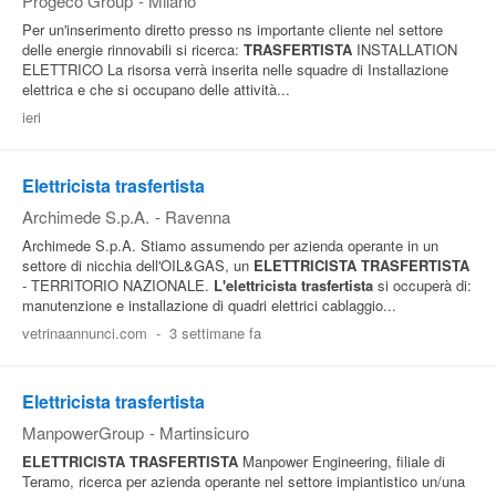
Progeco Group
-
Milano
Per un'inserimento diretto presso ns importante cliente nel settore
delle energie rinnovabili si ricerca:
TRASFERTISTA
INSTALLATION
ELETTRICO La risorsa verrà inserita nelle squadre di Installazione
elettrica e che si occupano delle attività...
ieri
Elettricista trasfertista
Archimede S.p.A.
-
Ravenna
Archimede S.p.A. Stiamo assumendo per azienda operante in un
settore di nicchia dell'OIL&GAS, un
ELETTRICISTA
TRASFERTISTA
- TERRITORIO NAZIONALE.
L'elettricista
trasfertista
si occuperà di:
manutenzione e installazione di quadri elettrici cablaggio...
vetrinaannunci.com
-
3 settimane fa
Elettricista trasfertista
ManpowerGroup
-
Martinsicuro
ELETTRICISTA
TRASFERTISTA
Manpower Engineering, filiale di
Teramo, ricerca per azienda operante nel settore impiantistico un/una