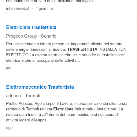
occupano delle attività di installazione, cablaggio...
intervieweb.it
-
4 giorni fa
Elettricista trasfertista
Progeco Group
-
Sondrio
Per un'inserimento diretto presso ns importante cliente nel settore
delle energie rinnovabili si ricerca:
TRASFERTISTA
INSTALLATION
ELETTRICO La risorsa verrà inserita nelle squadre di Installazione
elettrica e che si occupano delle attività...
ieri
Elettromeccanico Trasfertista
adecco
-
Termoli
Profilo Adecco, Agenzia per il Lavoro, ricerca per azienda cliente sul
territorio di Termoli un/una
Elettricista
Industriale / Installatore. La
risorsa sara inserita all'interno del team tecnico e si occupera di
attivita legate all&apos...
oggi