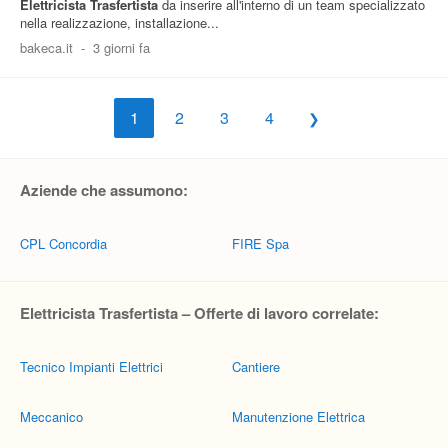
Elettricista
Trasfertista
da inserire all'interno di un team specializzato
nella realizzazione, installazione...
bakeca.it
-
3 giorni fa
1
2
3
4
Aziende che assumono:
CPL Concordia
FIRE Spa
Elettricista Trasfertista – Offerte di lavoro correlate:
Tecnico Impianti Elettrici
Cantiere
Meccanico
Manutenzione Elettrica