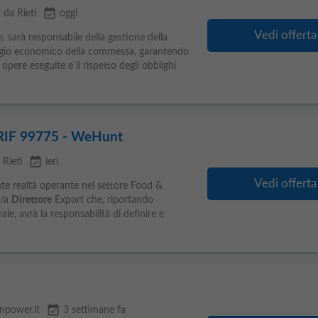
event_available
 da Rieti
oggi
Vedi offerta
, sarà responsabile della gestione della
aggio economico della commessa, garantendo
 opere eseguite e il rispetto degli obblighi
 RIF 99775 - WeHunt
event_available
 Rieti
ieri
Vedi offerta
te realtà operante nel settore Food &
n/a
Direttore
Export che, riportando
le, avrà la responsabilità di definire e
event_available
npower.it
3 settimane fa