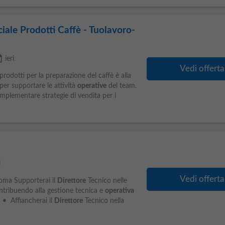
ale Prodotti Caffè - Tuolavoro-
lable
ieri
Vedi offerta
rodotti per la preparazione del caffè è alla
per supportare le attività
operative
del team.
implementare strategie di vendita per i
i
Vedi offerta
oma Supporterai il
Direttore
Tecnico nelle
contribuendo alla gestione tecnica e
operativa
 • Affiancherai il
Direttore
Tecnico nella