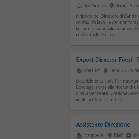
apartment
place
KeyPartners
Terni
, 25 km
a riporto del
Direttore
di Cantiere
contabilità lavori e del monitor
la corretta contabilizzazione delle
contrattuali. Principali...
Export Director Food -
apartment
place
WeHunt
Terni
, 25 km da
Descrizione azienda Per importan
Beverage, siamo alla ricerca di u
direttamente alla Direzione Genera
implementare la strategia...
Assistente Direzione
apartment
place
language
Manpower
Rieti
ma