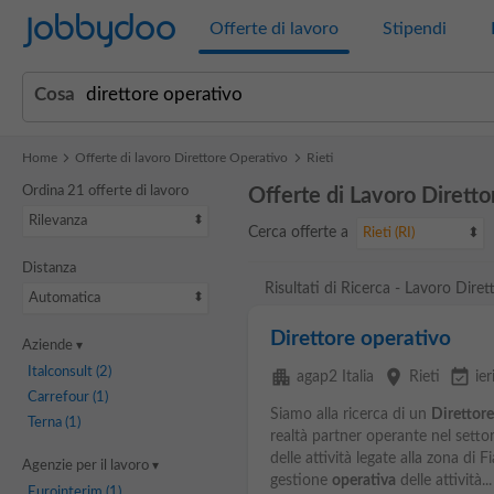
Jobbydoo
Offerte di lavoro
Stipendi
Cosa
Home
Offerte di lavoro Direttore Operativo
Rieti
Ordina 21 offerte di lavoro
Offerte di Lavoro Diretto
Rilevanza
Cerca offerte a
Rieti (RI)
Distanza
Risultati di Ricerca - Lavoro Diret
Automatica
Direttore operativo
Aziende
Italconsult
(2)
apartment
place
event_available
agap2 Italia
Rieti
ier
Carrefour
(1)
Siamo alla ricerca di un
Direttore
Terna
(1)
realtà partner operante nel settor
delle attività legate alla zona di
Agenzie per il lavoro
gestione
operativa
delle attività...
Eurointerim
(1)