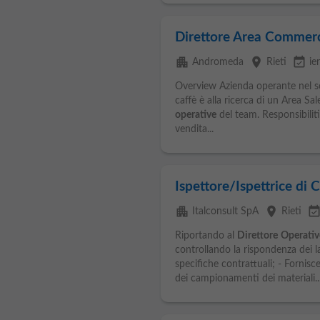
Direttore Area Commerc
apartment
place
event_available
Andromeda
Rieti
ier
Overview Azienda operante nel se
caffè è alla ricerca di un Area Sal
operative
del team. Responsibilit
vendita...
Ispettore/Ispettrice di 
apartment
place
event_availab
Italconsult SpA
Rieti
Riportando al
Direttore
Operativ
controllando la rispondenza dei l
specifiche contrattuali; - Fornisce
dei campionamenti dei materiali..