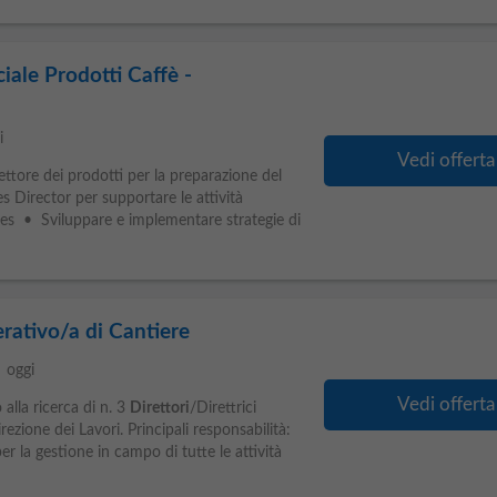
ale Prodotti Caffè -
i
Vedi offerta
ttore dei prodotti per la preparazione del
es Director per supportare le attività
ies • Sviluppare e implementare strategie di
erativo/a di Cantiere
le
oggi
Vedi offerta
alla ricerca di n. 3
Direttori
/Direttrici
irezione dei Lavori. Principali responsabilità:
er la gestione in campo di tutte le attività