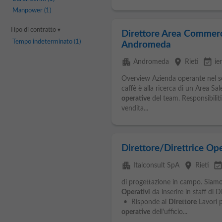
Manpower
(1)
Tipo di contratto
Direttore Area Commerci
Tempo indeterminato
(1)
Andromeda
apartment
place
event_available
Andromeda
Rieti
ier
Overview Azienda operante nel se
caffè è alla ricerca di un Area Sal
operative
del team. Responsibilit
vendita...
Direttore/Direttrice Op
apartment
place
event_availab
Italconsult SpA
Rieti
di progettazione in campo. Siamo 
Operativi
da inserire in staff di D
• Risponde al
Direttore
Lavori p
operative
dell'ufficio...