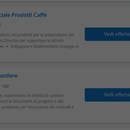
iale Prodotti Caffè
i
Vedi offerta
ttore dei prodotti per la preparazione del
es Director per supportare le attività
ies • Sviluppare e implementare strategie di
Cantiere
le
oggi
Vedi offerta
o
, supervisiona le attività di cantiere
avori ai documenti di progetto e alle
 assistenza per l'esecuzione dei controlli e
.