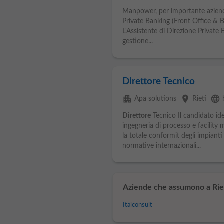
Manpower, per importante azienda 
Private Banking (Front Office & B
L'Assistente di Direzione Private
gestione...
Direttore Tecnico
apartment
place
language
Apa solutions
Rieti
Direttore
Tecnico Il candidato ide
ingegneria di processo e facilit
la totale conformit degli impianti in
normative internazionali...
Aziende che assumono a Riet
Italconsult