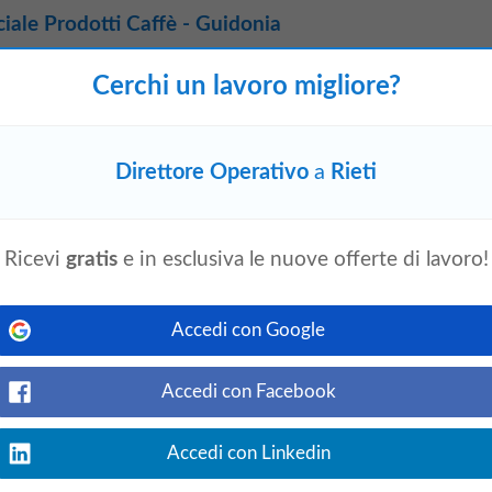
ale Prodotti Caffè - Guidonia
Cerchi un lavoro migliore?
lable
ieri
Vedi offerta
rodotti per la preparazione del caffè è alla
per supportare le attività
operative
del team.
implementare strategie di vendita per i
Direttore Operativo
a
Rieti
Ricevi
gratis
e in esclusiva le nuove offerte di lavoro!
utenzione
oggi
Accedi con Google
Vedi offerta
 Manutenzione Roma Sud | Full-time
le operante nel settore cartotecnico, leader
Accedi con Facebook
 di materiali cartacei, ricerca un
Direttore
Accedi con Linkedin