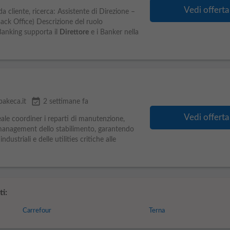
Vedi offerta
cliente, ricerca: Assistente di Direzione –
ack Office) Descrizione del ruolo
 Banking supporta il
Direttore
e i Banker nella
event_available
bakeca.it
2 settimane fa
Vedi offerta
ale coordiner i reparti di manutenzione,
y management dello stabilimento, garantendo
dustriali e delle utilities critiche alle
i:
Carrefour
Terna