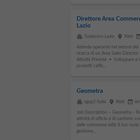
Direttore Area Commerci
Lazio
apartment
place
event_avai
Tuolavoro-Lazio
Rieti
Azienda operante nel settore dei p
ricerca di un Area Sales Director 
Attività Previste • Sviluppare e 
prodotti caffè...
Geometra
apartment
place
event_available
agap2 Italia
Rieti
ier
Job Description – Geometra – R
attività di ufficio e di cantiere, 
delle commesse edili. Il tuo ruolo
gestione...