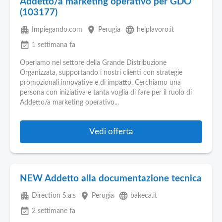
Addetto/a marketing operativo per GDO
(103177)
apartment
place
language
Impiegando.com
Perugia
helplavoro.it
event_available
1 settimana fa
Operiamo nel settore della Grande Distribuzione
Organizzata, supportando i nostri clienti con strategie
promozionali innovative e di impatto. Cerchiamo una
persona con iniziativa e tanta voglia di fare per il ruolo di
Addetto/a marketing operativo...
Vedi offerta
NEW Addetto alla documentazione tecnica
apartment
place
language
Direction S.a.s
Perugia
bakeca.it
event_available
2 settimane fa