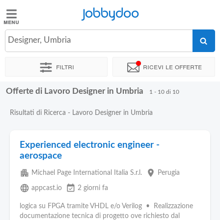
Jobbydoo
Jobbydoo
Designer, Umbria
Offerte
di
Filtri
Ricevi le offerte
lavoro
Offerte di Lavoro Designer in Umbria
1 - 10 di 10
Stipendi
Risultati di Ricerca - Lavoro Designer in Umbria
Elenco
professioni
Experienced electronic engineer -
aerospace
Blog
apartment
place
Michael Page International Italia S.r.l.
Perugia
language
event_available
appcast.io
2 giorni fa
logica su FPGA tramite VHDL e/o Verilog • Realizzazione
documentazione tecnica di progetto ove richiesto dal