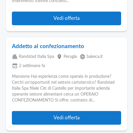
Inserimento tramite contratto...
Vedi offerta
Addetto al confezionamento
apartment
place
language
Randstad Italia Spa
Perugia
bakeca.it
event_available
2 settimane fa
Mansione Hai esperienza come operaio in produzione?
Cerchi un’opportunit nel settore cartotecnico? Randstad
Italia Spa filiale Citt di Castello per importante azienda
operante settore alimentare cerca un OPERAIO
CONFEZIONAMENTO Si offre: contratto di...
Vedi offerta