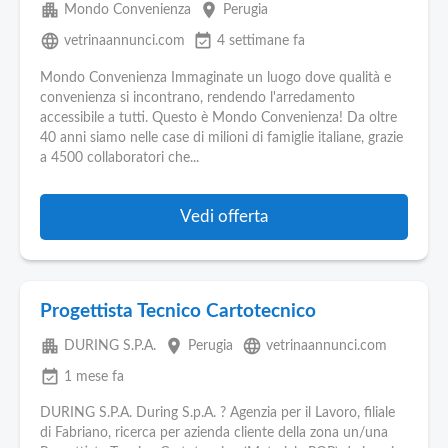
apartment
place
Mondo Convenienza
Perugia
language
event_available
vetrinaannunci.com
4 settimane fa
Mondo Convenienza Immaginate un luogo dove qualità e
convenienza si incontrano, rendendo l'arredamento
accessibile a tutti. Questo è Mondo Convenienza! Da oltre
40 anni siamo nelle case di milioni di famiglie italiane, grazie
a 4500 collaboratori che...
Vedi offerta
Progettista Tecnico Cartotecnico
apartment
place
language
DURING S.P.A.
Perugia
vetrinaannunci.com
event_available
1 mese fa
DURING S.P.A. During S.p.A. ? Agenzia per il Lavoro, filiale
di Fabriano, ricerca per azienda cliente della zona un/una