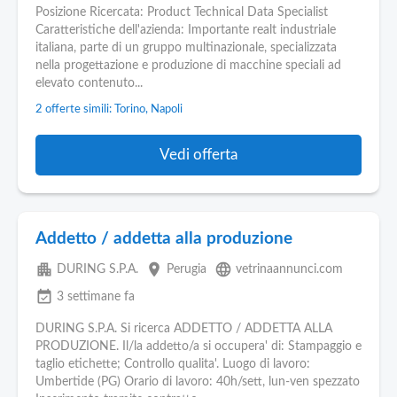
Posizione Ricercata: Product Technical Data Specialist
Caratteristiche dell'azienda: Importante realt industriale
italiana, parte di un gruppo multinazionale, specializzata
nella progettazione e produzione di macchine speciali ad
elevato contenuto...
2 offerte simili: Torino, Napoli
Vedi offerta
Addetto / addetta alla produzione
apartment
place
language
DURING S.P.A.
Perugia
vetrinaannunci.com
event_available
3 settimane fa
DURING S.P.A. Si ricerca ADDETTO / ADDETTA ALLA
PRODUZIONE. Il/la addetto/a si occupera' di: Stampaggio e
taglio etichette; Controllo qualita'. Luogo di lavoro:
Umbertide (PG) Orario di lavoro: 40h/sett, lun-ven spezzato