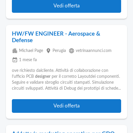
Vedi offerta
HW/FW ENGINEER - Aerospace &
Defense
apartment
place
language
Michael Page
Perugia
vetrinaannunci.com
event_available
1 mese fa
ove richiesto dalcliente. Attività di collaborazione con
l'ufficio PCB
designer
per il corretto Layoutdei componenti.
Seguire e validare sbroglio circuiti stampati. Simulazione
circuiti sviluppati. Attività di Debug dei prototipi di schede...
Vedi offerta