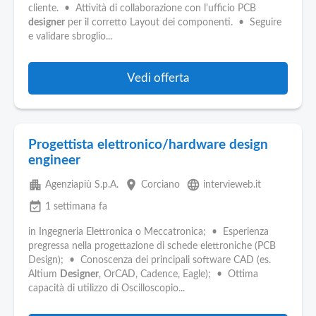
Pubblica
cliente. • Attività di collaborazione con l'ufficio PCB
Offerte
designer
per il corretto Layout dei componenti. • Seguire
e validare sbroglio...
Area
Aziende
Vedi offerta
Progettista elettronico/hardware design
engineer
apartment
place
language
Agenziapiù S.p.A.
Corciano
intervieweb.it
event_available
1 settimana fa
in Ingegneria Elettronica o Meccatronica; • Esperienza
pregressa nella progettazione di schede elettroniche (PCB
Design); • Conoscenza dei principali software CAD (es.
Altium
Designer
, OrCAD, Cadence, Eagle); • Ottima
capacità di utilizzo di Oscilloscopio...