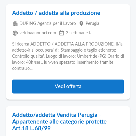
Addetto / addetta alla produzione
apartment
place
DURING Agenzia per il Lavoro
Perugia
language
event_available
vetrinaannunci.com
3 settimane fa
Si ricerca ADDETTO / ADDETTA ALLA PRODUZIONE. Il/la
addetto/a si occupera' di: Stampaggio e taglio etichette;
Controllo qualita'. Luogo di lavoro: Umbertide (PG) Orario di
lavoro: 40h/sett, lun-ven spezzato Inserimento tramite
contratto...
Vedi offerta
Addetto/addetta Vendita Perugia -
Appartenente alle categorie protette
Art.18 L.68/99