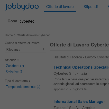
Jobbydoo
Offerte di lavoro
Stipendi
Cosa
Home
Offerte di lavoro Cybertec
Ordina 9 offerte di lavoro
Offerte di Lavoro Cyberte
Rilevanza
Risultati di Ricerca - Lavoro Cybert
Aziende
Zucchetti
(7)
Technical Operations Speciali
Cybertec
(2)
Cybertec S.r.l.
-
Italia
Porta la tua passione per l’assistenza 
Tipo di contratto
aziende globali ad accrescere le proprie 
Tempo indeterminato
(2)
appcast.io
-
5 giorni fa
International Sales Manager
Zucchetti S.p.A.
-
Argelato