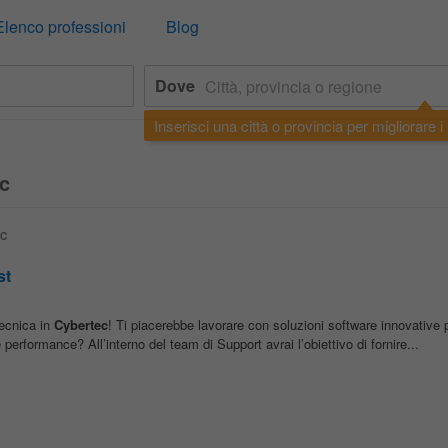
Elenco professioni
Blog
Dove
Inserisci una città o provincia per migliorare i r
c
ec
st
tecnica in
Cybertec
! Ti piacerebbe lavorare con soluzioni software innovative p
performance? All’interno del team di Support avrai l’obiettivo di fornire...