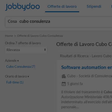
Jobbydoo
Offerte di lavoro
Stipendi
Cosa
Home
Offerte di lavoro Cubo Consulenza
Ordina 7 offerte di lavoro
Offerte di Lavoro Cubo 
Rilevanza
Risultati di Ricerca - Lavoro Cub
Aziende
Cubo Consulenza
(7)
Software automation eng
apartment
Cubo - Società di Consulenza
Orario di lavoro
Full-time
(1)
event_available
5 giorni fa
Il titolare del trattamento è
Cubo
Autorizzazione Ministeriale 408/
indeterminato all’esercizio dell’att
personale....