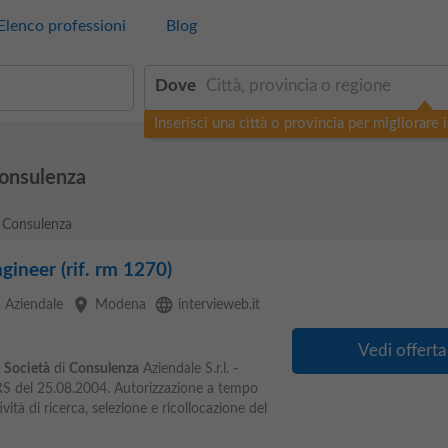
Elenco professioni
Blog
Dove
Inserisci una città o provincia per migliorare i 
Consulenza
o Consulenza
ineer (rif. rm 1270)
place
language
 Aziendale
Modena
intervieweb.it
Vedi offerta
Società
di
Consulenza
Aziendale S.r.l. -
RS del 25.08.2004. Autorizzazione a tempo
ività di ricerca, selezione e ricollocazione del