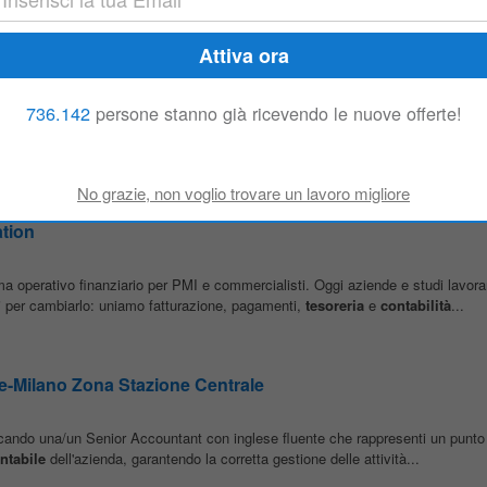
736.142
persone stanno già ricevendo le nuove offerte!
Ricerca e Selezione del personale, ricerca per importante cliente del settore 
erno del team finance, si occuperà di: • Gestione operativa e analitica...
tion
a operativo finanziario per PMI e commercialisti. Oggi aziende e studi lavor
ui per cambiarlo: uniamo fatturazione, pagamenti,
tesoreria
e
contabilità
...
e-Milano Zona Stazione Centrale
ercando una/un Senior Accountant con inglese fluente che rappresenti un punto 
ntabile
dell'azienda, garantendo la corretta gestione delle attività...