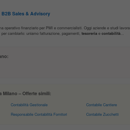
 B2B Sales & Advisory
a operativo finanziario per PMI e commercialisti. Oggi aziende e studi lavor
ui per cambiarlo: uniamo fatturazione, pagamenti,
tesoreria
e
contabilità
...
ano:
 Milano – Offerte simili:
Contabilità Gestionale
Contabile Cantiere
Responsabile Contabilità Fornitori
Contabile Zucchetti