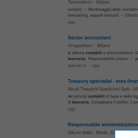
Technoform
-
Milano
revisori) • Monitoraggio delle normativ
forecasting, rapporti bancari) • Ottimiz
oggi
Senior accountant
GruppoNam
-
Milano
le attività
contabili
e amministrative. Sa
tesoreria
). Responsabilità chiave: • g
appcast.io
-
oggi
Treasury specialist - area fina
Nicoli Trasporti Spedizioni SpA
-
Mi
dei principi
contabili
di base e delle logi
di
tesoreria
. Completano il profilo:  pr
oggi
Responsabile amministrazion
S&you Italia
-
Meda
, 22 km da Mil