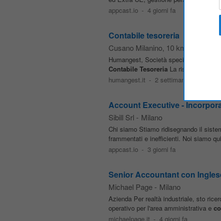
appcast.io
-
4 giorni fa
Contabile tesoreria
Cusano Milanino
, 10 km da Milano
Humangest, Società specializzata nella 
Contabile
Tesoreria
La risorsa, all'int
humangest.it
-
2 settimane fa
Account Executive - Incorpora
Sibill Srl
-
Milano
Chi siamo Stiamo ridisegnando il sistem
frammentati e inefficienti. Noi siamo q
appcast.io
-
3 giorni fa
Senior Accountant con Ingles
Michael Page
-
Milano
Azienda Per realtà industriale, sto ric
operativo per l'area amministrativa e
co
michaelpage.it
-
4 giorni fa