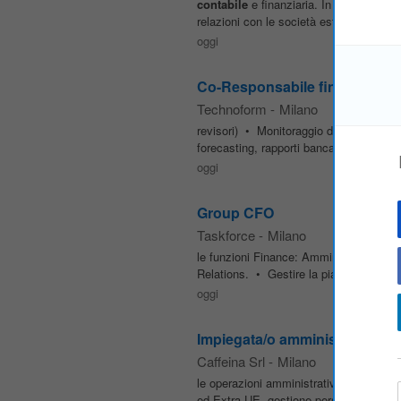
contabile
e finanziaria. In un contesto f
relazioni con le società estere del grup
oggi
Co-Responsabile finance, acco
Technoform
-
Milano
revisori) • Monitoraggio delle normativ
forecasting, rapporti bancari) • Ottimiz
oggi
Group CFO
Taskforce
-
Milano
le funzioni Finance: Amministrazione, B
Relations. • Gestire la pianificazione ec
oggi
Impiegata/o amministrativa/o 
Caffeina Srl
-
Milano
le operazioni amministrative e
contabil
ed Extra UE, gestione personale dello 