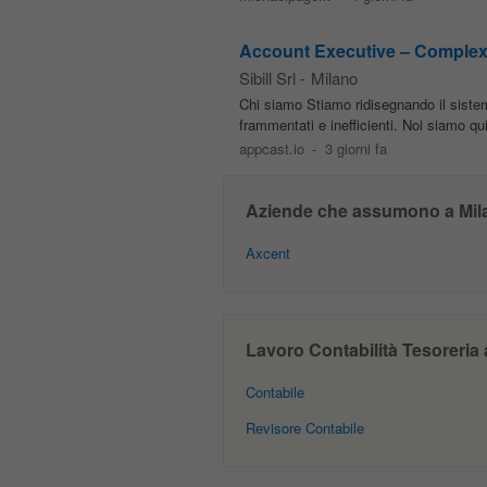
Account Executive – Complex
Sibill Srl
-
Milano
Chi siamo Stiamo ridisegnando il sistem
frammentati e inefficienti. Noi siamo q
appcast.io
-
3 giorni fa
Aziende che assumono a Mil
Axcent
Lavoro Contabilità Tesoreria a
Contabile
Revisore Contabile