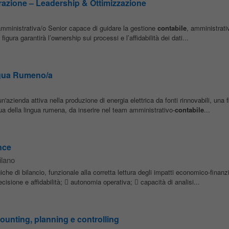
razione – Leadership & Ottimizzazione
amministrativa/o Senior capace di guidare la gestione
contabile
, amministrativ
igura garantirà l’ownership sui processi e l’affidabilità dei dati...
ngua Rumeno/a
'azienda attiva nella produzione di energia elettrica da fonti rinnovabili, una f
della lingua rumena, da inserire nel team amministrativo-
contabile
...
nce
lano
che di bilancio, funzionale alla corretta lettura degli impatti economico-finanzia
ecisione e affidabilità;  autonomia operativa;  capacità di analisi...
unting, planning e controlling