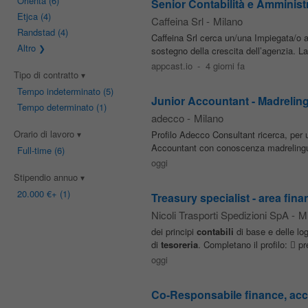
Orienta
(6)
Senior Contabilità e Amminist
Etjca
(4)
Caffeina Srl
-
Milano
Randstad
(4)
Caffeina Srl cerca un/una Impiegata/o 
Altro
sostegno della crescita dell’agenzia. La f
appcast.io
-
4 giorni fa
Tipo di contratto
Tempo indeterminato
(5)
Junior Accountant - Madreli
Tempo determinato
(1)
adecco
-
Milano
Orario di lavoro
Profilo Adecco Consultant ricerca, per un
Accountant con conoscenza madrelingua 
Full-time
(6)
oggi
Stipendio annuo
20.000 €
+ (1)
Treasury specialist - area fina
Nicoli Trasporti Spedizioni SpA
-
Mi
dei principi
contabili
di base e delle logi
di
tesoreria
. Completano il profilo:  pr
oggi
Co-Responsabile finance, acco