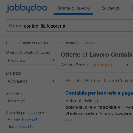
Jobbydoo
Offerte di lavoro
Stipendi
Cosa
Home
Offerte di lavoro Contabilità Tesoreria
Milano
Ordina 91 offerte di lavoro
Offerte di Lavoro Contabi
Rilevanza
Cerca offerte a
Milano (MI)
Distanza
Risultati di Ricerca - Lavoro Contabi
Automatica
Contabile per tesoreria e paga
Aziende
Relizont
-
Milano
Axcent
(2)
CONTABILE
PER
TESORERIA
E PAGA
Agenzie per il lavoro
Cliente con sede in Milano , appartenent
Michael Page
(15)
oggi
Humangest
(7)