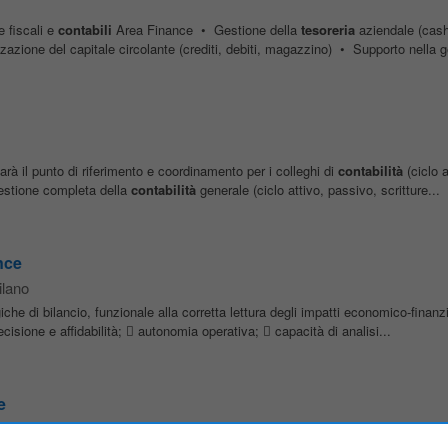
e fiscali e
contabili
Area Finance • Gestione della
tesoreria
aziendale (cash
zazione del capitale circolante (crediti, debiti, magazzino) • Supporto nella g
rà il punto di riferimento e coordinamento per i colleghi di
contabilità
(ciclo a
estione completa della
contabilità
generale (ciclo attivo, passivo, scritture...
nce
lano
che di bilancio, funzionale alla corretta lettura degli impatti economico-finanzia
ecisione e affidabilità;  autonomia operativa;  capacità di analisi...
e
ano