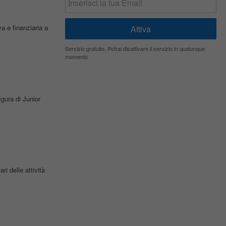
a e finanziaria a
Servizio gratuito. Potrai disattivare il servizio in qualunque
momento
igura di Junior
ri delle attività