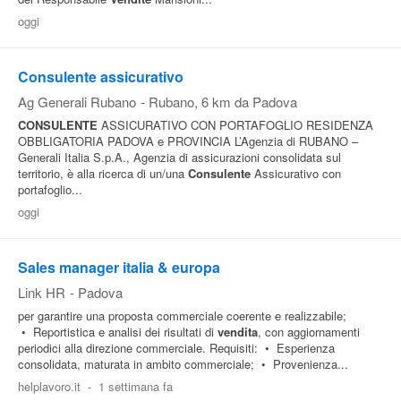
oggi
Pubblica
Offerte
Consulente assicurativo
Ag Generali Rubano
-
Rubano
, 6 km da Padova
Area
CONSULENTE
ASSICURATIVO CON PORTAFOGLIO RESIDENZA
Aziende
OBBLIGATORIA PADOVA e PROVINCIA L’Agenzia di RUBANO –
Generali Italia S.p.A., Agenzia di assicurazioni consolidata sul
territorio, è alla ricerca di un/una
Consulente
Assicurativo con
portafoglio...
oggi
Sales manager italia & europa
Link HR
-
Padova
per garantire una proposta commerciale coerente e realizzabile;
• Reportistica e analisi dei risultati di
vendita
, con aggiornamenti
periodici alla direzione commerciale. Requisiti: • Esperienza
consolidata, maturata in ambito commerciale; • Provenienza...
helplavoro.it
-
1 settimana fa