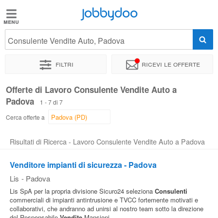
Jobbydoo
Jobbydoo
Consulente Vendite Auto, Padova
Offerte
di
Filtri
Ricevi le offerte
lavoro
Offerte di Lavoro Consulente Vendite Auto a
Padova
Stipendi
1 - 7 di 7
Cerca offerte a
Elenco
Risultati di Ricerca - Lavoro Consulente Vendite Auto a Padova
professioni
Venditore impianti di sicurezza - Padova
Blog
Lis
-
Padova
Lis SpA per la propria divisione Sicuro24 seleziona
Consulenti
commerciali di impianti antintrusione e TVCC fortemente motivati e
collaborativi, che andranno ad unirsi al nostro team sotto la direzione
del Responsabile
Vendite
Mansioni...