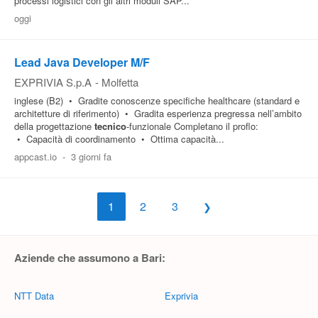
processi logistici con gli altri moduli SAP...
oggi
Lead Java Developer M/F
EXPRIVIA S.p.A
-
Molfetta
inglese (B2) • Gradite conoscenze specifiche healthcare (standard e
architetture di riferimento) • Gradita esperienza pregressa nell’ambito
della progettazione
tecnico
-funzionale Completano il proflo:
• Capacità di coordinamento • Ottima capacità...
appcast.io
-
3 giorni fa
1
2
3
Aziende che assumono a Bari:
NTT Data
Exprivia