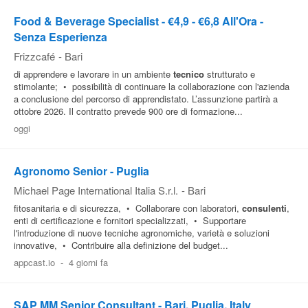
Food & Beverage Specialist - €4,9 - €6,8 All'Ora -
Senza Esperienza
Frizzcafé
-
Bari
di apprendere e lavorare in un ambiente
tecnico
strutturato e
stimolante; • possibilità di continuare la collaborazione con l'azienda
a conclusione del percorso di apprendistato. L’assunzione partirà a
ottobre 2026. Il contratto prevede 900 ore di formazione...
oggi
Agronomo Senior - Puglia
Michael Page International Italia S.r.l.
-
Bari
fitosanitaria e di sicurezza, • Collaborare con laboratori,
consulenti
,
enti di certificazione e fornitori specializzati, • Supportare
l'introduzione di nuove tecniche agronomiche, varietà e soluzioni
innovative, • Contribuire alla definizione del budget...
appcast.io
-
4 giorni fa
SAP MM Senior Consultant - Bari, Puglia, Italy