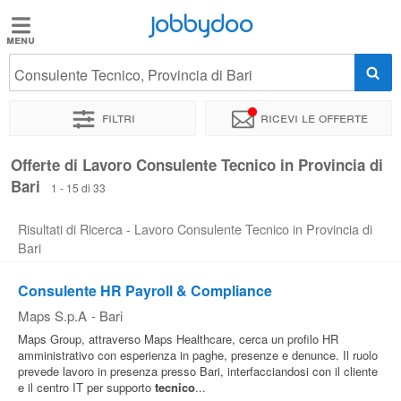
Jobbydoo
Jobbydoo
Consulente Tecnico, Provincia di Bari
Offerte
di
Filtri
Ricevi le offerte
lavoro
Offerte di Lavoro Consulente Tecnico in Provincia di
Bari
Stipendi
1 - 15 di 33
Risultati di Ricerca - Lavoro Consulente Tecnico in Provincia di
Elenco
Bari
professioni
Consulente HR Payroll & Compliance
Maps S.p.A
-
Bari
Blog
Maps Group, attraverso Maps Healthcare, cerca un profilo HR
amministrativo con esperienza in paghe, presenze e denunce. Il ruolo
prevede lavoro in presenza presso Bari, interfacciandosi con il cliente
e il centro IT per supporto
tecnico
...