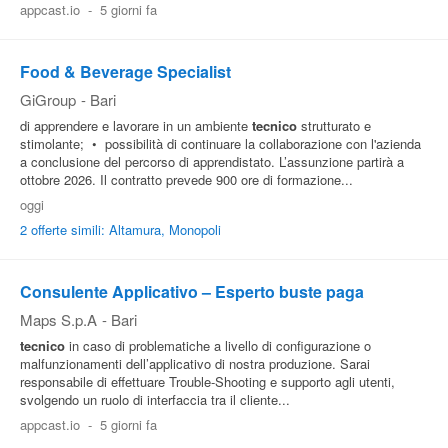
appcast.io
-
5 giorni fa
Pubblica
Offerte
Food & Beverage Specialist
GiGroup
-
Bari
Area
di apprendere e lavorare in un ambiente
tecnico
strutturato e
stimolante; • possibilità di continuare la collaborazione con l'azienda
Aziende
a conclusione del percorso di apprendistato. L’assunzione partirà a
ottobre 2026. Il contratto prevede 900 ore di formazione...
oggi
2 offerte simili: Altamura, Monopoli
Consulente Applicativo – Esperto buste paga
Maps S.p.A
-
Bari
tecnico
in caso di problematiche a livello di configurazione o
malfunzionamenti dell’applicativo di nostra produzione. Sarai
responsabile di effettuare Trouble-Shooting e supporto agli utenti,
svolgendo un ruolo di interfaccia tra il cliente...
appcast.io
-
5 giorni fa