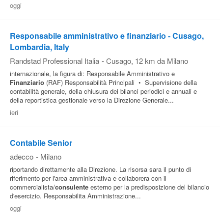
oggi
Responsabile amministrativo e finanziario - Cusago,
Lombardia, Italy
Randstad Professional Italia
-
Cusago
, 12 km da Milano
internazionale, la figura di: Responsabile Amministrativo e
Finanziario
(RAF) Responsabilità Principali • Supervisione della
contabilità generale, della chiusura dei bilanci periodici e annuali e
della reportistica gestionale verso la Direzione Generale...
ieri
Contabile Senior
adecco
-
Milano
riportando direttamente alla Direzione. La risorsa sara il punto di
riferimento per l'area amministrativa e collaborera con il
commercialista/
consulente
esterno per la predisposizione del bilancio
d'esercizio. Responsabilita Amministrazione...
oggi