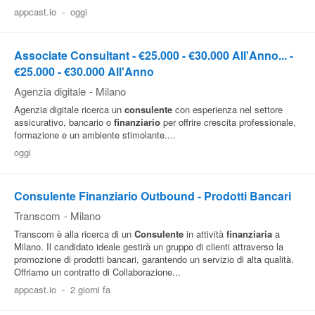
appcast.io
-
oggi
Pubblica
Offerte
Associate Consultant - €25.000 - €30.000 All'Anno... -
€25.000 - €30.000 All'Anno
Area
Agenzia digitale
-
Milano
Aziende
Agenzia digitale ricerca un
consulente
con esperienza nel settore
assicurativo, bancario o
finanziario
per offrire crescita professionale,
formazione e un ambiente stimolante....
oggi
Consulente Finanziario Outbound - Prodotti Bancari
Transcom
-
Milano
Transcom è alla ricerca di un
Consulente
in attività
finanziaria
a
Milano. Il candidato ideale gestirà un gruppo di clienti attraverso la
promozione di prodotti bancari, garantendo un servizio di alta qualità.
Offriamo un contratto di Collaborazione...
appcast.io
-
2 giorni fa