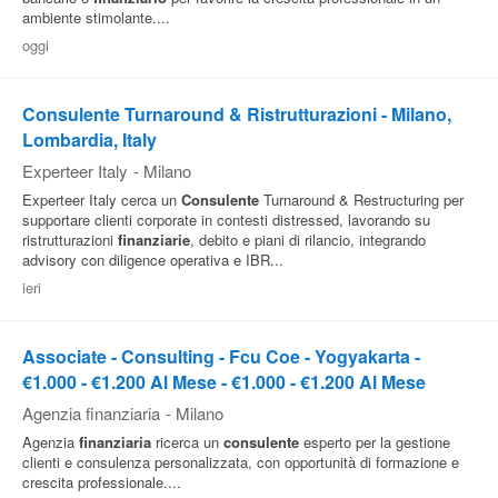
ambiente stimolante....
oggi
Consulente Turnaround & Ristrutturazioni - Milano,
Lombardia, Italy
Experteer Italy
-
Milano
Experteer Italy cerca un
Consulente
Turnaround & Restructuring per
supportare clienti corporate in contesti distressed, lavorando su
ristrutturazioni
finanziarie
, debito e piani di rilancio, integrando
advisory con diligence operativa e IBR...
ieri
Associate - Consulting - Fcu Coe - Yogyakarta -
€1.000 - €1.200 Al Mese - €1.000 - €1.200 Al Mese
Agenzia finanziaria
-
Milano
Agenzia
finanziaria
ricerca un
consulente
esperto per la gestione
clienti e consulenza personalizzata, con opportunità di formazione e
crescita professionale....