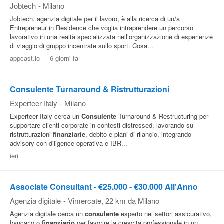
Jobtech
-
Milano
Jobtech, agenzia digitale per il lavoro, è alla ricerca di un/a
Entrepreneur in Residence che voglia intraprendere un percorso
lavorativo in una realtà specializzata nell’organizzazione di esperienze
di viaggio di gruppo incentrate sullo sport. Cosa...
appcast.io
-
6 giorni fa
Consulente Turnaround & Ristrutturazioni
Experteer Italy
-
Milano
Experteer Italy cerca un
Consulente
Turnaround & Restructuring per
supportare clienti corporate in contesti distressed, lavorando su
ristrutturazioni
finanziarie
, debito e piani di rilancio, integrando
advisory con diligence operativa e IBR...
ieri
Associate Consultant - €25.000 - €30.000 All'Anno
Agenzia digitale
-
Vimercate
, 22 km da Milano
Agenzia digitale cerca un
consulente
esperto nei settori assicurativo,
bancario o
finanziario
per favorire la crescita professionale in un