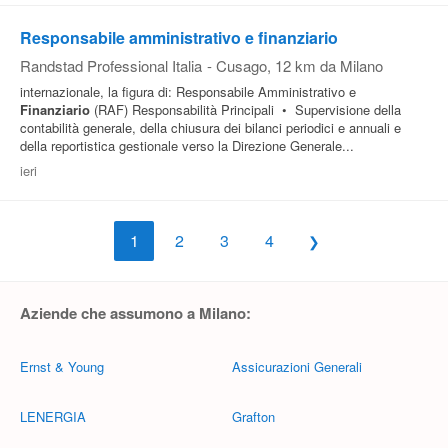
Responsabile amministrativo e finanziario
Randstad Professional Italia
-
Cusago
, 12 km da Milano
internazionale, la figura di: Responsabile Amministrativo e
Finanziario
(RAF) Responsabilità Principali • Supervisione della
contabilità generale, della chiusura dei bilanci periodici e annuali e
della reportistica gestionale verso la Direzione Generale...
ieri
1
2
3
4
Aziende che assumono a Milano:
Ernst & Young
Assicurazioni Generali
LENERGIA
Grafton