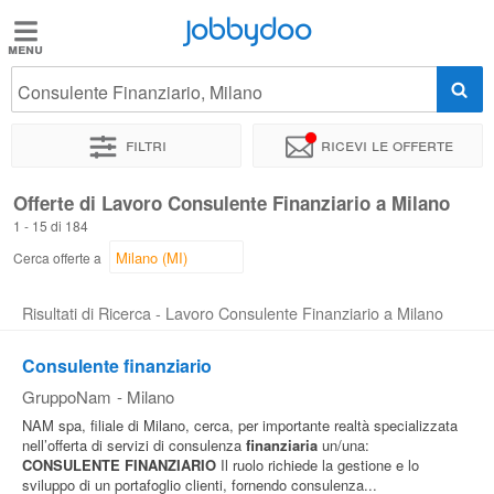
Jobbydoo
Jobbydoo
Consulente Finanziario, Milano
Offerte
di
Filtri
Ricevi le offerte
lavoro
Offerte di Lavoro Consulente Finanziario a Milano
1 - 15 di 184
Stipendi
Cerca offerte a
Elenco
Risultati di Ricerca - Lavoro Consulente Finanziario a Milano
professioni
Consulente finanziario
GruppoNam
-
Milano
Blog
NAM spa, filiale di Milano, cerca, per importante realtà specializzata
nell’offerta di servizi di consulenza
finanziaria
un/una:
CONSULENTE
FINANZIARIO
Il ruolo richiede la gestione e lo
sviluppo di un portafoglio clienti, fornendo consulenza...