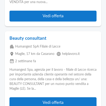
VENDITA per una nuova...
Vedi offerta
Beauty consultant
apartment
Humangest SpA Filiale di Lecce
place
language
Maglie
, 17 km da Casarano
helplavoro.it
event_available
2 settimane fa
Humangest Spa, agenzia per il lavoro - filiale di Lecce ricerca
per importante azienda cliente operante nel settore della
cura della persona, della casa e della bellezza un/ una:
BEAUTY CONSULTANT per un nuovo punto vendita a
Maglie (LE). Se la...
Vedi offerta