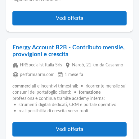
miglioramento continuo...
Vedi offerta
Energy Account B2B - Contributo mensile,
provvigioni e crescita
apartment
place
HRSpecialist Italia Srls
Nardò
, 21 km da Casarano
language
event_available
performahrm.com
1 mese fa
commerciali
e incentivi trimestrali; • ricorrente mensile sui
consumi del portafoglio clienti; •
formazione
professionale continua tramite academy interna;
• strumenti digitali dedicati, CRM e portale operativo;
• reali possibilità di crescita verso ruoli...
Vedi offerta