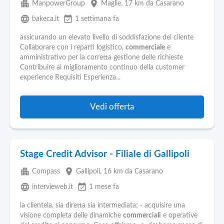
apartment
place
ManpowerGroup
Maglie
, 17 km da Casarano
language
event_available
bakeca.it
1 settimana fa
assicurando un elevato livello di soddisfazione del cliente
Collaborare con i reparti logistico,
commerciale
e
amministrativo per la corretta gestione delle richieste
Contribuire al miglioramento continuo della customer
experience Requisiti Esperienza...
Vedi offerta
Stage Credit Advisor - Filiale di Gallipoli
apartment
place
Compass
Gallipoli
, 16 km da Casarano
language
event_available
intervieweb.it
1 mese fa
la clientela, sia diretta sia intermediata; - acquisire una
visione completa delle dinamiche
commerciali
e operative