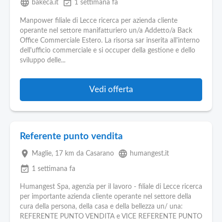
language
event_available
bakeca.it
1 settimana fa
Manpower filiale di Lecce ricerca per azienda cliente
operante nel settore manifatturiero un/a Addetto/a Back
Office Commerciale Estero. La risorsa sar inserita all'interno
dell'ufficio commerciale e si occuper della gestione e dello
sviluppo delle...
Vedi offerta
Referente punto vendita
place
language
Maglie
, 17 km da Casarano
humangest.it
event_available
1 settimana fa
Humangest Spa, agenzia per il lavoro - filiale di Lecce ricerca
per importante azienda cliente operante nel settore della
cura della persona, della casa e della bellezza un/ una:
REFERENTE PUNTO VENDITA e VICE REFERENTE PUNTO