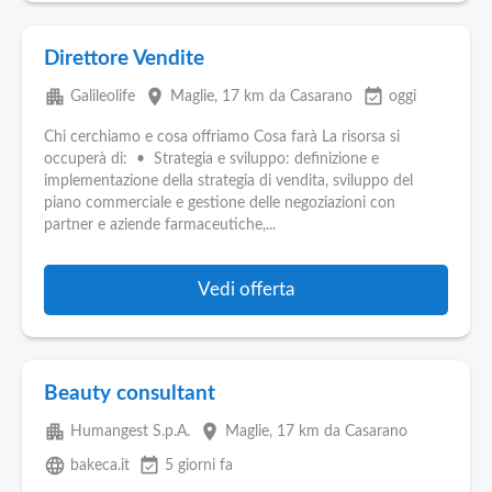
Direttore Vendite
apartment
place
event_available
Galileolife
Maglie
, 17 km da Casarano
oggi
Chi cerchiamo e cosa offriamo Cosa farà La risorsa si
occuperà di: • Strategia e sviluppo: definizione e
implementazione della strategia di vendita, sviluppo del
piano commerciale e gestione delle negoziazioni con
partner e aziende farmaceutiche,...
Vedi offerta
Beauty consultant
apartment
place
Humangest S.p.A.
Maglie
, 17 km da Casarano
language
event_available
bakeca.it
5 giorni fa