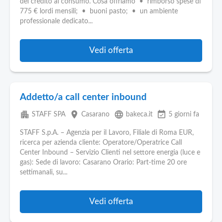
del credito al consumo. Cosa offriamo • rimborso spese di
775 € lordi mensili; • buoni pasto; • un ambiente
professionale dedicato...
Vedi offerta
Addetto/a call center inbound
apartment
place
language
event_available
STAFF SPA
Casarano
bakeca.it
5 giorni fa
STAFF S.p.A. – Agenzia per il Lavoro, Filiale di Roma EUR,
ricerca per azienda cliente: Operatore/Operatrice Call
Center Inbound – Servizio Clienti nel settore energia (luce e
gas): Sede di lavoro: Casarano Orario: Part-time 20 ore
settimanali, su...
Vedi offerta