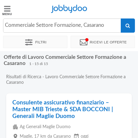
Jobbydoo
Jobbydoo
Commerciale Settore Formazione, Casarano
Offerte
di
Filtri
Ricevi le offerte
lavoro
Offerte di Lavoro Commerciale Settore Formazione a
Stipendi
Casarano
1 - 15 di 15
Risultati di Ricerca - Lavoro Commerciale Settore Formazione a
Elenco
Casarano
professioni
Consulente assicurativo finanziario –
Blog
Master MIB Trieste & SDA BOCCONI |
Generali Maglie Duomo
apartment
Ag Generali Maglie Duomo
place
event_available
Maglie
, 17 km da Casarano
oggi