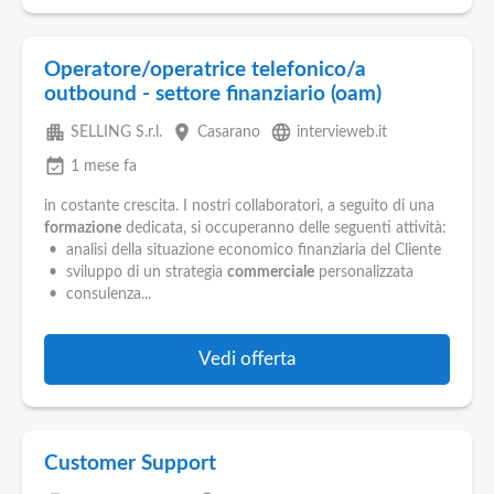
Operatore/operatrice telefonico/a
outbound - settore finanziario (oam)
apartment
place
language
SELLING S.r.l.
Casarano
intervieweb.it
event_available
1 mese fa
in costante crescita. I nostri collaboratori, a seguito di una
formazione
dedicata, si occuperanno delle seguenti attività:
• analisi della situazione economico finanziaria del Cliente
• sviluppo di un strategia
commerciale
personalizzata
• consulenza...
Vedi offerta
Customer Support