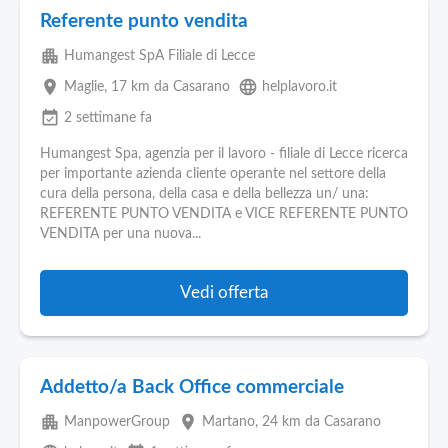
Referente punto vendita
apartment
Humangest SpA Filiale di Lecce
place
language
Maglie
, 17 km da Casarano
helplavoro.it
event_available
2 settimane fa
Humangest Spa, agenzia per il lavoro - filiale di Lecce ricerca
per importante azienda cliente operante nel settore della
cura della persona, della casa e della bellezza un/ una:
REFERENTE PUNTO VENDITA e VICE REFERENTE PUNTO
VENDITA per una nuova...
Vedi offerta
Addetto/a Back Office commerciale
apartment
place
ManpowerGroup
Martano
, 24 km da Casarano