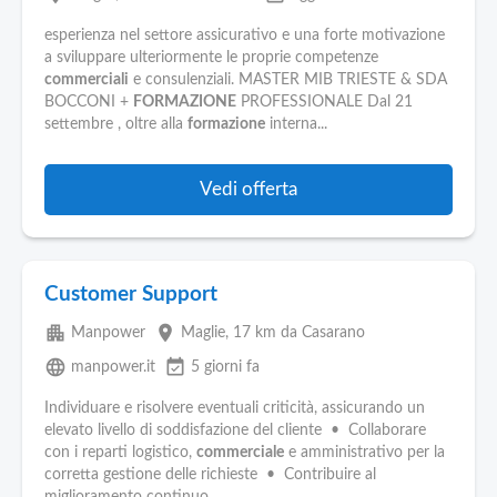
Pubblica
Offerte
esperienza nel settore assicurativo e una forte motivazione
a sviluppare ulteriormente le proprie competenze
commerciali
e consulenziali. MASTER MIB TRIESTE & SDA
Area
BOCCONI +
FORMAZIONE
PROFESSIONALE Dal 21
Aziende
settembre , oltre alla
formazione
interna...
Vedi offerta
Customer Support
apartment
place
Manpower
Maglie
, 17 km da Casarano
language
event_available
manpower.it
5 giorni fa
Individuare e risolvere eventuali criticità, assicurando un
elevato livello di soddisfazione del cliente • Collaborare
con i reparti logistico,
commerciale
e amministrativo per la
corretta gestione delle richieste • Contribuire al