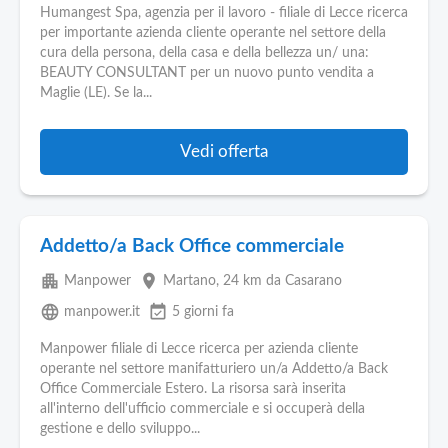
Humangest Spa, agenzia per il lavoro - filiale di Lecce ricerca
per importante azienda cliente operante nel settore della
cura della persona, della casa e della bellezza un/ una:
BEAUTY CONSULTANT per un nuovo punto vendita a
Maglie (LE). Se la...
Vedi offerta
Addetto/a Back Office commerciale
apartment
place
Manpower
Martano
, 24 km da Casarano
language
event_available
manpower.it
5 giorni fa
Manpower filiale di Lecce ricerca per azienda cliente
operante nel settore manifatturiero un/a Addetto/a Back
Office Commerciale Estero. La risorsa sarà inserita
all'interno dell'ufficio commerciale e si occuperà della
gestione e dello sviluppo...