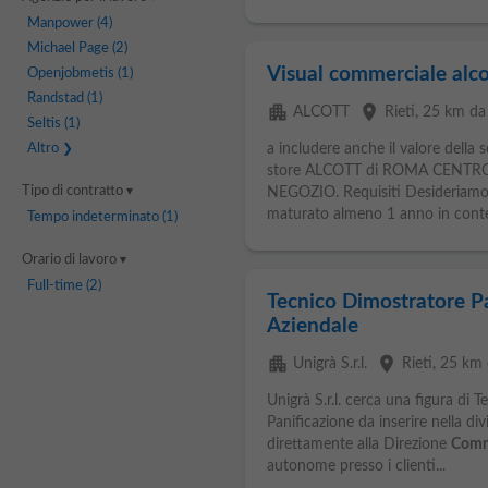
Manpower
(4)
Michael Page
(2)
Visual commerciale alco
Openjobmetis
(1)
Randstad
(1)
apartment
place
ALCOTT
Rieti
, 25 km da
Seltis
(1)
Altro
a includere anche il valore della s
store ALCOTT di ROMA CENTR
Tipo di contratto
NEGOZIO. Requisiti Desideriamo 
maturato almeno 1 anno in contest
Tempo indeterminato
(1)
Orario di lavoro
Full-time
(2)
Tecnico Dimostratore Pa
Aziendale
apartment
place
Unigrà S.r.l.
Rieti
, 25 km 
Unigrà S.r.l. cerca una figura di 
Panificazione da inserire nella di
direttamente alla Direzione
Comm
autonome presso i clienti...