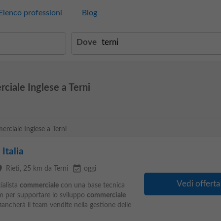
Elenco professioni
Blog
Dove
ciale Inglese a Terni
erciale Inglese a Terni
Italia
ce
event_available
Rieti
, 25 km da Terni
oggi
Vedi offerta
ialista
commerciale
con una base tecnica
eam per supportare lo sviluppo
commerciale
ffiancherà il team vendite nella gestione delle