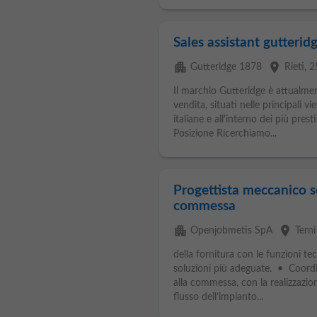
Sales assistant gutteri
apartment
place
Gutteridge 1878
Rieti
, 
Il marchio Gutteridge è attualmen
vendita, situati nelle principali v
italiane e all'interno dei più prest
Posizione Ricerchiamo...
Progettista meccanico s
commessa
apartment
place
Openjobmetis SpA
Terni
della fornitura con le funzioni te
soluzioni più adeguate. • Coordina
alla commessa, con la realizzazio
flusso dell’impianto...