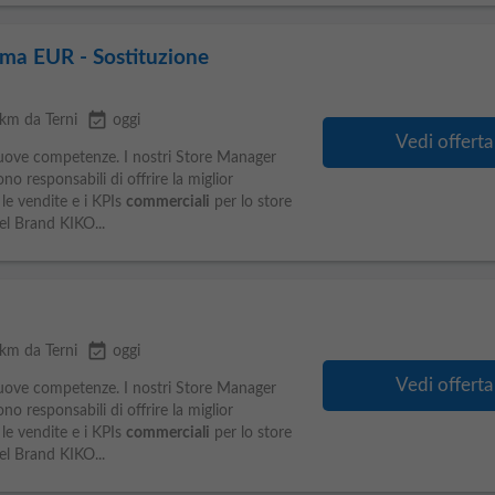
ma EUR - Sostituzione
event_available
 km da Terni
oggi
Vedi offerta
nuove competenze. I nostri Store Manager
o responsabili di offrire la miglior
le vendite e i KPIs
commerciali
per lo store
el Brand KIKO...
event_available
 km da Terni
oggi
Vedi offerta
nuove competenze. I nostri Store Manager
o responsabili di offrire la miglior
le vendite e i KPIs
commerciali
per lo store
el Brand KIKO...