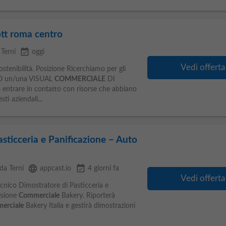
tt roma centro
event_available
 Terni
oggi
Vedi offerta
ostenibilità. Posizione Ricerchiamo per gli
O un/una VISUAL
COMMERCIALE
DI
entrare in contatto con risorse che abbiano
i aziendali...
sticceria e Panificazione – Auto
language
event_available
da Terni
appcast.io
4 giorni fa
Vedi offerta
Tecnico Dimostratore di Pasticceria e
visione
Commerciale
Bakery. Riporterà
erciale
Bakery Italia e gestirà dimostrazioni