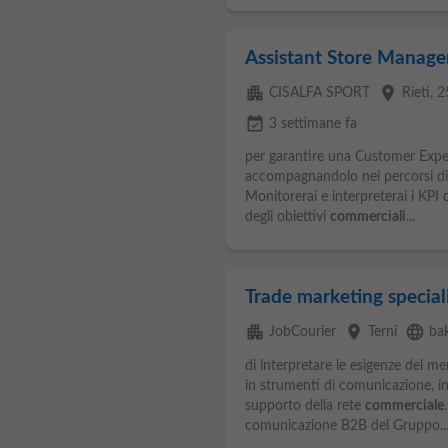
Assistant Store Manager
apartment
place
CISALFA SPORT
Rieti
, 
event_available
3 settimane fa
per garantire una Customer Experi
accompagnandolo nei percorsi di c
Monitorerai e interpreterai i KPI 
degli obiettivi
commerciali
...
Trade marketing special
apartment
place
language
JobCourier
Terni
bak
di interpretare le esigenze del m
in strumenti di comunicazione, in
supporto della rete
commerciale
comunicazione B2B del Gruppo..