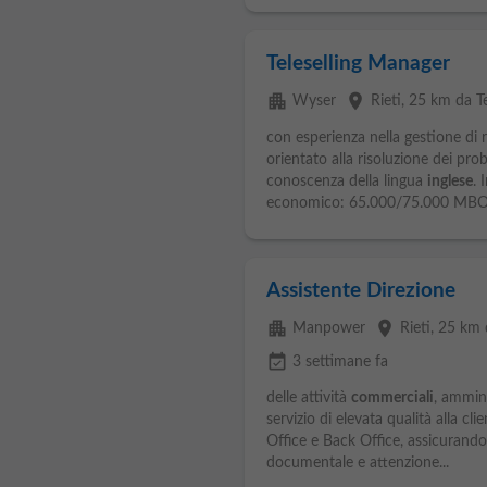
Teleselling Manager
apartment
place
Wyser
Rieti
, 25 km da T
con esperienza nella gestione di 
orientato alla risoluzione dei p
conoscenza della lingua
inglese
. 
economico: 65.000/75.000 MBO a
Assistente Direzione
apartment
place
Manpower
Rieti
, 25 km 
event_available
3 settimane fa
delle attività
commerciali
, ammini
servizio di elevata qualità alla clie
Office e Back Office, assicurando 
documentale e attenzione...