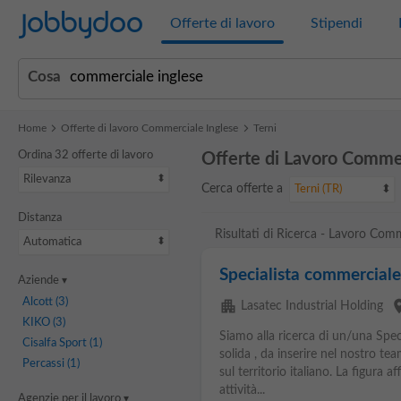
Jobbydoo
Offerte di lavoro
Stipendi
Cosa
Home
Offerte di lavoro Commerciale Inglese
Terni
Ordina 32 offerte di lavoro
Offerte di Lavoro Commer
Rilevanza
Cerca offerte a
Terni (TR)
Distanza
Risultati di Ricerca - Lavoro Comm
Automatica
Specialista commerciale 
Aziende
Alcott
(3)
apartment
pla
Lasatec Industrial Holding
KIKO
(3)
Siamo alla ricerca di un/una Spec
Cisalfa Sport
(1)
solida , da inserire nel nostro t
Percassi
(1)
sul territorio italiano. La figura a
attività...
Agenzie per il lavoro