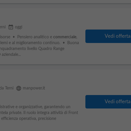
event_available
erni
oggi
Vedi offerta
risorse • Pensiero analitico e
commerciale
,
roblemi e al miglioramento continuo. • Buona
Inquadramento livello Quadro Range
ziendale...
language
da Terni
manpower.it
Vedi offerta
strative e organizzative, garantendo un
ntela private. Il ruolo integra attività di Front
efficienza operativa, precisione