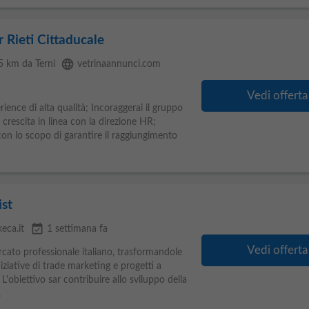
 Rieti Cittaducale
language
25 km da Terni
vetrinaannunci.com
Vedi offerta
ence di alta qualità; Incoraggerai il gruppo
rescita in linea con la direzione HR;
con lo scopo di garantire il raggiungimento
ist
event_available
eca.it
1 settimana fa
Vedi offerta
ercato professionale italiano, trasformandole
iziative di trade marketing e progetti a
. L'obiettivo sar contribuire allo sviluppo della
.