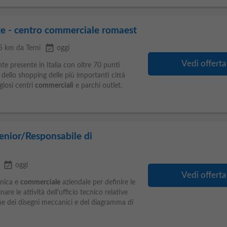
dge - centro commerciale romaest
event_available
25 km da Terni
oggi
Vedi offerta
te presente in Italia con oltre 70 punti
ie dello shopping delle più importanti città
igiosi centri
commerciali
e parchi outlet.
enior/Responsabile di
event_available
oggi
Vedi offerta
cnica e
commerciale
aziendale per definire le
re le attività dell'ufficio tecnico relative
ne dei disegni meccanici e del diagramma di