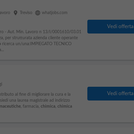
place
language
Lavoro
Treviso
whatjobs.com
Vedi offerta
voro - Aut. Min. Lavoro n 13/I/0001610/03.01
za, per strutturata azienda cliente operante
o
ricerca un/una:IMPIEGATO TECNICO
..
gi
Vedi offerta
tributo al fine di migliorare la cura e la
ssiedi una laurea magistrale ad indirizzo
rmaceutiche
, farmacia,
chimica
,
chimica