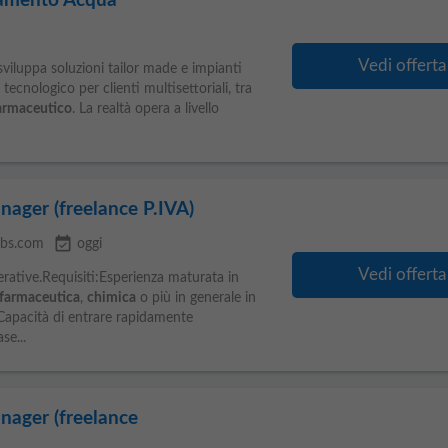
tamento Acqua
Vedi offerta
 sviluppa soluzioni tailor made e impianti
ecnologico per clienti multisettoriali, tra
armaceutico
. La realtà opera a livello
ager (freelance P.IVA)
event_available
obs.com
oggi
Vedi offerta
perative.Requisiti:Esperienza maturata in
farmaceutica
,
chimica
o più in generale in
.Capacità di entrare rapidamente
se...
ager (freelance