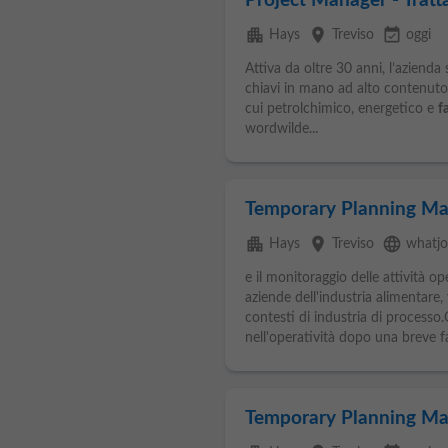
Project Manager - Trat
apartment
place
event_available
Hays
Treviso
oggi
Attiva da oltre 30 anni, l’azienda
chiavi in mano ad alto contenuto t
cui petrolchimico, energetico e
f
wordwilde...
Temporary Planning Man
apartment
place
language
Hays
Treviso
whatj
e il monitoraggio delle attività o
aziende dell'industria alimentare,
contesti di industria di processo
nell'operatività dopo una breve fa
Temporary Planning Man