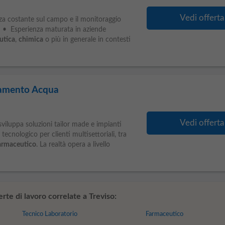
Vedi offerta
za costante sul campo e il monitoraggio
ti: • Esperienza maturata in aziende
utica
,
chimica
o più in generale in contesti
tamento Acqua
Vedi offerta
 sviluppa soluzioni tailor made e impianti
ecnologico per clienti multisettoriali, tra
armaceutico
. La realtà opera a livello
te di lavoro correlate a Treviso:
Tecnico Laboratorio
Farmaceutico