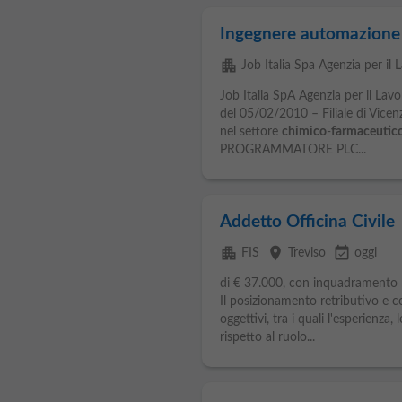
Ingegnere automazione
apartment
Job Italia Spa Agenzia per il 
Job Italia SpA Agenzia per il La
del 05/02/2010 – Filiale di Vicen
nel settore
chimico
-
farmaceutic
PROGRAMMATORE PLC...
Addetto Officina Civile
apartment
place
event_available
FIS
Treviso
oggi
di € 37.000, con inquadramento
Il posizionamento retributivo e con
oggettivi, tra i quali l'esperienza
rispetto al ruolo...