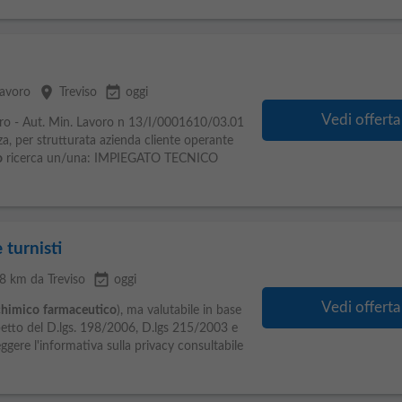
place
event_available
Lavoro
Treviso
oggi
Vedi offerta
voro - Aut. Min. Lavoro n 13/I/0001610/03.01
za, per strutturata azienda cliente operante
o
ricerca un/una: IMPIEGATO TECNICO
 turnisti
event_available
18 km da Treviso
oggi
Vedi offerta
chimico
farmaceutico
), ma valutabile in base
ispetto del D.lgs. 198/2006, D.lgs 215/2003 e
ggere l'informativa sulla privacy consultabile