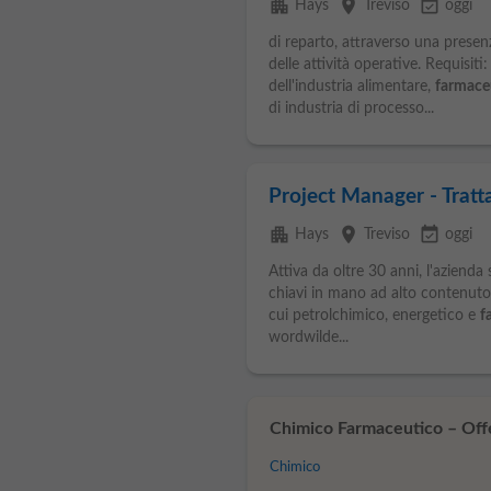
apartment
place
event_available
Hays
Treviso
oggi
di reparto, attraverso una presen
delle attività operative. Requisi
dell'industria alimentare,
farmace
di industria di processo...
Project Manager - Trat
apartment
place
event_available
Hays
Treviso
oggi
Attiva da oltre 30 anni, l'azienda
chiavi in mano ad alto contenuto t
cui petrolchimico, energetico e
f
wordwilde...
Chimico Farmaceutico – Offer
Chimico