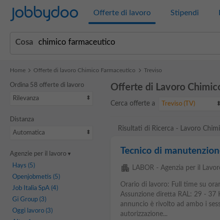
Jobbydoo
Offerte di lavoro
Stipendi
Cosa
Home
Offerte di lavoro Chimico Farmaceutico
Treviso
Ordina 58 offerte di lavoro
Offerte di Lavoro Chimic
Rilevanza
Cerca offerte a
Treviso (TV)
Distanza
Risultati di Ricerca - Lavoro Chi
Automatica
Tecnico di manutenzion
Agenzie per il lavoro
Hays
(5)
apartment
LABOR - Agenzia per il Lavor
Openjobmetis
(5)
Orario di lavoro: Full time su orar
Job Italia SpA
(4)
Assunzione diretta RAL: 29 - 37
Gi Group
(3)
annuncio è rivolto ad ambo i sess
Oggi lavoro
(3)
autorizzazione...