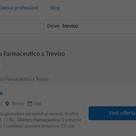
Elenco professioni
Blog
Dove
o Farmaceutico a Treviso
mico Farmaceutico a Treviso
e
place
event_available
o
Treviso
oggi
Vedi offerta
io giornaliero dal lunedì al venerdì. Si offre:
 K. CCNL:
Chimico
-
Farmaceutico
. Il presente
i. I candidati possono inviare un CV con