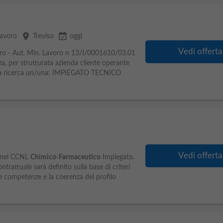
place
event_available
Lavoro
Treviso
oggi
Vedi offerta
voro - Aut. Min. Lavoro n 13/I/0001610/03.01
za, per strutturata azienda cliente operante
o
ricerca un/una: IMPIEGATO TECNICO
Vedi offerta
 nel CCNL
Chimico
-
Farmaceutico
Impiegato.
trattuale sarà definito sulla base di criteri
, le competenze e la coerenza del profilo