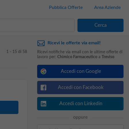
Pubblica Offerte
Area Aziende
Ricevi le offerte via email!
1 - 15 di 58
Ricevi notifiche via email con le ultime offerte di
lavoro per:
Chimico Farmaceutico
a
Treviso
Accedi con Google
Accedi con Facebook
Accedi con Linkedin
oppure