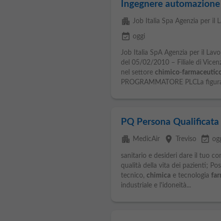
Ingegnere automazione
apartment
Job Italia Spa Agenzia per il 
event_available
oggi
Job Italia SpA Agenzia per il La
del 05/02/2010 – Filiale di Vicen
nel settore
chimico
-
farmaceutic
PROGRAMMATORE PLCLa figura.
PQ Persona Qualificata
apartment
place
event_available
MedicAir
Treviso
og
sanitario e desideri dare il tuo con
qualità della vita dei pazienti; Po
tecnico,
chimica
e tecnologia
fa
industriale e l'idoneità...