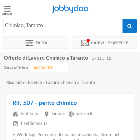
Jobbydoo
Jobbydoo
Chimico, Taranto
Offerte
di
Filtri
Ricevi le offerte
lavoro
Offerte di Lavoro Chimico a Taranto
1 - 12 di 12
Stipendi
Cerca offerte a
Elenco
Risultati di Ricerca - Lavoro Chimico a Taranto
professioni
Rif. 507 - perito chimico
Blog
apartment
place
language
JobCourier
Taranto
bakeca.it
event_available
1 settimana fa
E-Work Sagl Per conto di una nostra azienda cliente nel