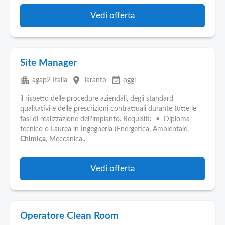
Vedi offerta
Site Manager
apartment
place
event_available
agap2 Italia
Taranto
oggi
il rispetto delle procedure aziendali, degli standard
qualitativi e delle prescrizioni contrattuali durante tutte le
fasi di realizzazione dell'impianto. Requisiti: • Diploma
tecnico o Laurea in Ingegneria (Energetica, Ambientale,
Chimica
, Meccanica...
Vedi offerta
Operatore Clean Room