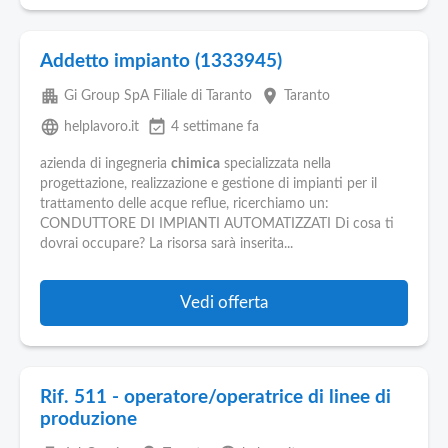
Addetto impianto (1333945)
apartment
place
Gi Group SpA Filiale di Taranto
Taranto
language
event_available
helplavoro.it
4 settimane fa
azienda di ingegneria
chimica
specializzata nella
progettazione, realizzazione e gestione di impianti per il
trattamento delle acque reflue, ricerchiamo un:
CONDUTTORE DI IMPIANTI AUTOMATIZZATI Di cosa ti
dovrai occupare? La risorsa sarà inserita...
Vedi offerta
Rif. 511 - operatore/operatrice di linee di
produzione