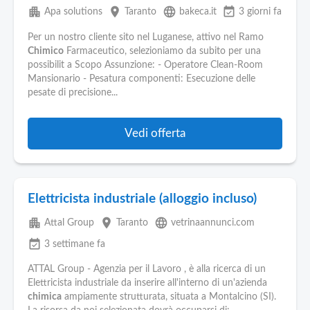
apartment
place
language
event_available
Apa solutions
Taranto
bakeca.it
3 giorni fa
Per un nostro cliente sito nel Luganese, attivo nel Ramo
Chimico
Farmaceutico, selezioniamo da subito per una
possibilit a Scopo Assunzione: - Operatore Clean-Room
Mansionario - Pesatura componenti: Esecuzione delle
pesate di precisione...
Vedi offerta
Elettricista industriale (alloggio incluso)
apartment
place
language
Attal Group
Taranto
vetrinaannunci.com
event_available
3 settimane fa
ATTAL Group - Agenzia per il Lavoro , è alla ricerca di un
Elettricista industriale da inserire all'interno di un'azienda
chimica
ampiamente strutturata, situata a Montalcino (SI).