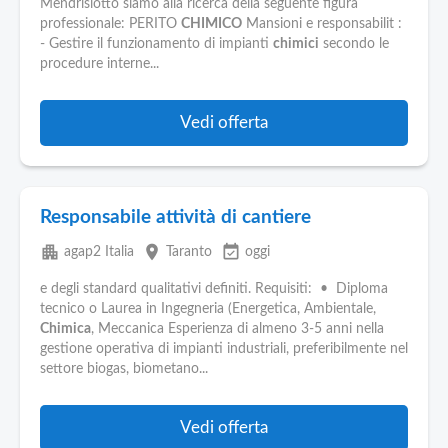
Pubblica
Mendrisiotto siamo alla ricerca della seguente figura
Offerte
professionale: PERITO
CHIMICO
Mansioni e responsabilit :
- Gestire il funzionamento di impianti
chimici
secondo le
procedure interne...
Area
Aziende
Vedi offerta
Responsabile attività di cantiere
apartment
place
event_available
agap2 Italia
Taranto
oggi
e degli standard qualitativi definiti. Requisiti: • Diploma
tecnico o Laurea in Ingegneria (Energetica, Ambientale,
Chimica
, Meccanica Esperienza di almeno 3-5 anni nella
gestione operativa di impianti industriali, preferibilmente nel
settore biogas, biometano...
Vedi offerta