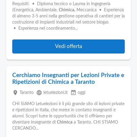
Requisiti: • Diploma tecnico o Laurea in Ingegneria
(Energetica, Ambientale,
Chimica
, Meccanica • Esperienza
di almeno 3-5 anni nella gestione operativa di cantieri per la
costruzione di impianti industriali nel settore biogas
• Esperienza nel coordinamento...
Vedi offerta
Cerchiamo Insegnanti per Lezioni Private e
Ripetizioni di Chimica a Taranto
place
language
event_available
Taranto
letuelezioni.it
oggi
CHI SIAMO Letuelezioni è il più grande sito di lezioni private
e ripetizioni in Italia, che mette in contatto insegnanti e
alunni. Scopri tutte le opportunità che ti offriamo per
diventare insegnante di
Chimica
a Taranto. CHI STIAMO
CERCANDO...