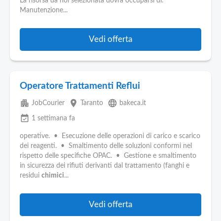
La risorsa da noi selezionata dovrà occuparsi di:
Manutenzione...
Vedi offerta
Operatore Trattamenti Reflui
apartment
place
language
JobCourier
Taranto
bakeca.it
event_available
1 settimana fa
operative. • Esecuzione delle operazioni di carico e scarico
dei reagenti. • Smaltimento delle soluzioni conformi nel
rispetto delle specifiche OPAC. • Gestione e smaltimento
in sicurezza dei rifiuti derivanti dal trattamento (fanghi e
residui
chimici
...
Vedi offerta