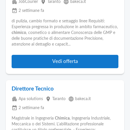
apartment
place
language
JobCourier
Taranto
bakeca.it
event_available
2 settimane fa
di pulizia, cambio formato e settaggio linee Requisiti:
Esperienza pregressa in produzione in ambito farmaceutico,
chimico
, cosmetico o alimentare Conoscenza delle GMP e
delle buone pratiche di documentazione Precisione,
attenzione al dettaglio e capacit...
Vedi offerta
Direttore Tecnico
apartment
place
language
Apa solutions
Taranto
bakeca.it
event_available
2 settimane fa
Magistrale in Ingegneria
Chimica
, Ingegneria Industriale,
Meccanica o dei Sistemi. L'abilitazione professionale