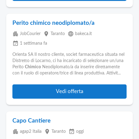
Perito chimico neodiplomato/a
apartment
place
language
JobCourier
Taranto
bakeca.it
event_available
1 settimana fa
Orienta SA Il nostro cliente, societ farmaceutica situata nel
Distretto di Locarno, ci ha incaricato di selezionare un/una
Perito
Chimico
Neodiplomato/a da inserire direttamente
con il ruolo di operatore/trice di linea produttiva. Attivit...
Vedi offerta
Capo Cantiere
apartment
place
event_available
agap2 Italia
Taranto
oggi