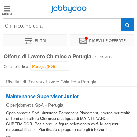
Jobbydoo
Jobbydoo
Chimico, Perugia
Offerte
di
Filtri
Ricevi le offerte
lavoro
Offerte di Lavoro Chimico a Perugia
1 - 15 di 25
Stipendi
Cerca offerte a
Risultati di Ricerca - Lavoro Chimico a Perugia
Elenco
professioni
Maintenance Supervisor Junior
Openjobmetis SpA
-
Perugia
Blog
Openjobmetis SpA, divisione Permanent Placement, ricerca per realtà
di Terni del settore
Chimico
una figura di MAINTENANCE
SUPERVISOR. Posizione La figura selezionata avrà le seguenti
responsabilità: • Pianificare e programmare gli interventi...
ieri