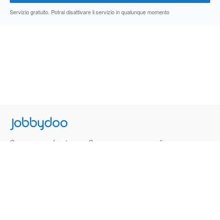
Servizio gratuito. Potrai disattivare il servizio in qualunque momento
Jobbydoo
Cerca per professione
Cerca per area geografica
Cerca per azienda
Termini e Condizioni
Privacy
Contatti
© 2013-2026 Jobbydoo - P.IVA IT02531310346