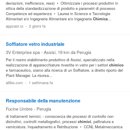
deviazioni, inefficienze, rese) • Ottimizzare i processi produttivi in
ottica della standardizzazione di prodotto e parametri di processo
Competenze ed esperienza • Laurea in Scienze e Tecnologie
Alimentari e/o Ingegneria Alimentare e/o Ingegneria
Chimica
...
appcast.io
-
2 giorni fa
Soffiatore vetro industriale
3V Enterprise spa
-
Assisi
, 19 km da Perugia
Per il nostro stabilimento produttivo di Assisi, specializzato nella
realizzazione di apparecchiature rivestite in vetro per i settori
chimico
e farmaceutico, siamo alla ricerca di un Soffiatore, a diretto riporto del
Plant Manager. La risorsa...
allibo.com
-
1 settimana fa
Responsabile della manutenzione
Fucine Umbre
-
Perugia
di trattamenti termici; - conoscenza dei processi di controllo non
distruttivi, controlli metallografici, processi
chimici
, pallinatura e
verniciatura. Inquadramento e Retribuzione • CCNL Metalmeccanica