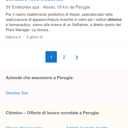
3V Enterprise spa
-
Assisi
, 19 km da Perugia
Per il nostro stabilimento produttivo di Assisi, specializzato nella
realizzazione di apparecchiature rivestite in vetro per i settori
chimico
e farmaceutico, siamo alla ricerca di un Soffiatore, a diretto riporto del
Plant Manager. La risorsa...
bakeca.it
-
3 giorni fa
1
2
Aziende che assumono a Perugia:
Direction Sas
Chimico – Offerte di lavoro correlate a Perugia:
Chimico Farmaceutico
Addetto Controllo Qualità