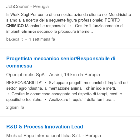
JobCourier
-
Perugia
E-Work Sagl Per conto di una nostra azienda cliente nel Mendrisiotto
siamo alla ricerca della seguente figura professionale: PERITO
CHIMICO
Mansioni e responsabilit : - Gestire il funzionamento di
impianti
chimici
secondo le procedure interne...
bakeca.it
-
1 settimana fa
Progettista meccanico senior/Responsabile di
commessa
Openjobmetis SpA
-
Assisi
, 19 km da Perugia
RESPONSABILITA’ • Sviluppare progetti meccanici di impianti dei
settori agroindustria, alimentazione animali,
chimico
e inerti.
• Gestire le commesse assegnate nel rispetto di tempi, costi e
specifiche tecniche. • Analizzare i requisiti della fornitura...
2 giorni fa
R&D & Process Innovation Lead
Michael Page International Italia S.r.l.
-
Perugia