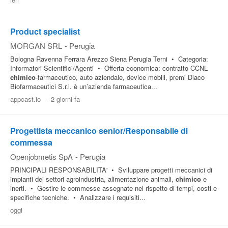
Pubblica
Offerte
Product specialist
MORGAN SRL
-
Perugia
Bologna Ravenna Ferrara Arezzo Siena Perugia Terni • Categoria:
Area
Informatori Scientifici/Agenti • Offerta economica: contratto CCNL
Aziende
chimico
-farmaceutico, auto aziendale, device mobili, premi Diaco
Biofarmaceutici S.r.l. è un’azienda farmaceutica...
appcast.io
-
2 giorni fa
Progettista meccanico senior/Responsabile di
commessa
Openjobmetis SpA
-
Perugia
PRINCIPALI RESPONSABILITA' • Sviluppare progetti meccanici di
impianti dei settori agroindustria, alimentazione animali,
chimico
e
inerti. • Gestire le commesse assegnate nel rispetto di tempi, costi e
specifiche tecniche. • Analizzare i requisiti...
oggi