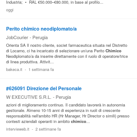
Industria; • RAL €50.000–€80.000, in base al profilo...
oggi
Perito chimico neodiplomato/a
JobCourier
-
Perugia
Orienta SA Il nostro cliente, societ farmaceutica situata nel Distretto
di Locarno, ci ha incaricato di selezionare un/una Perito
Chimico
Neodiplomato/a da inserire direttamente con il ruolo di operatore/trice
di linea produttiva. Attivit...
bakeca.it
-
1 settimana fa
#626091 Direzione del Personale
W EXECUTIVE S.R.L.
-
Perugia
azioni di miglioramento continuo. Il candidato lavorerà in autonomia
gestionale. Almeno 10-15 anni di esperienza in ruoli di crescente
responsabilità nell'ambito HR (Hr Manager, Hr Director o simili) presso
contesti aziendali operanti in ambito
chimico
...
intervieweb.it
-
2 settimane fa