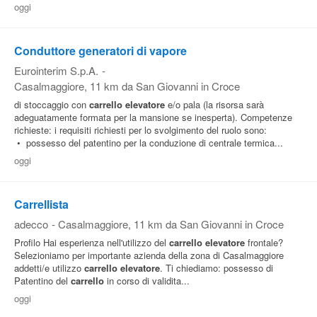
oggi
Pubblica
Offerte
Conduttore generatori di vapore
Eurointerim S.p.A.
-
Area
Casalmaggiore
, 11 km da San Giovanni in Croce
Aziende
di stoccaggio con
carrello
elevatore
e/o pala (la risorsa sarà
adeguatamente formata per la mansione se inesperta). Competenze
richieste: i requisiti richiesti per lo svolgimento del ruolo sono:
• possesso del patentino per la conduzione di centrale termica...
oggi
Carrellista
adecco
-
Casalmaggiore
, 11 km da San Giovanni in Croce
Profilo Hai esperienza nell'utilizzo del
carrello
elevatore
frontale?
Selezioniamo per importante azienda della zona di Casalmaggiore
addetti/e utilizzo
carrello
elevatore
. Ti chiediamo: possesso di
Patentino del
carrello
in corso di validita...
oggi