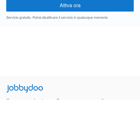
Servizio gratuito. Potrai disattivare il servizio in qualunque momento
Jobbydoo
Cerca per professione
Cerca per area geografica
Cerca per azienda
Termini e Condizioni
Privacy
Contatti
© 2013-2026 Jobbydoo - P.IVA IT02531310346