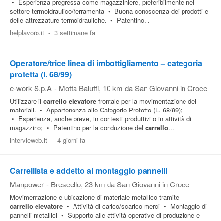
• Esperienza pregressa come magazziniere, preferibilmente nel
settore termoidraulico/ferramenta • Buona conoscenza dei prodotti e
delle attrezzature termoidrauliche. • Patentino...
helplavoro.it
-
3 settimane fa
Operatore/trice linea di imbottigliamento – categoria
protetta (l. 68/99)
e-work S.p.A
-
Motta Baluffi
, 10 km da San Giovanni in Croce
Utilizzare il
carrello
elevatore
frontale per la movimentazione dei
materiali. • Appartenenza alle Categorie Protette (L. 68/99);
• Esperienza, anche breve, in contesti produttivi o in attività di
magazzino; • Patentino per la conduzione del
carrello
...
intervieweb.it
-
4 giorni fa
Carrellista e addetto al montaggio pannelli
Manpower
-
Brescello
, 23 km da San Giovanni in Croce
Movimentazione e ubicazione di materiale metallico tramite
carrello
elevatore
• Attività di carico/scarico merci • Montaggio di
pannelli metallici • Supporto alle attività operative di produzione e