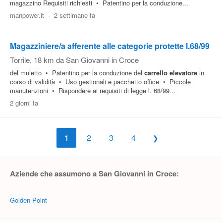
magazzino Requisiti richiesti • Patentino per la conduzione...
manpower.it
-
2 settimane fa
Magazziniere/a afferente alle categorie protette l.68/99
Torrile
, 18 km da San Giovanni in Croce
del muletto • Patentino per la conduzione del
carrello
elevatore
in
corso di validità • Uso gestionali e pacchetto office • Piccole
manutenzioni • Rispondere ai requisiti di legge l. 68/99...
2 giorni fa
1
2
3
4
Aziende che assumono a San Giovanni in Croce:
Golden Point