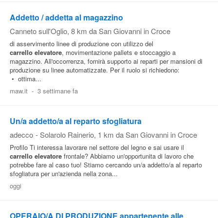
Addetto / addetta al magazzino
Canneto sull'Oglio
, 8 km da San Giovanni in Croce
di asservimento linee di produzione con utilizzo del
carrello
elevatore
, movimentazione pallets e stoccaggio a
magazzino. All'occorrenza, fornirà supporto ai reparti per mansioni di
produzione su linee automatizzate. Per il ruolo si richiedono:
• ottima...
maw.it
-
3 settimane fa
Un/a addetto/a al reparto sfogliatura
adecco
-
Solarolo Rainerio
, 1 km da San Giovanni in Croce
Profilo Ti interessa lavorare nel settore del legno e sai usare il
carrello
elevatore
frontale? Abbiamo un'opportunita di lavoro che
potrebbe fare al caso tuo! Stiamo cercando un/a addetto/a al reparto
sfogliatura per un'azienda nella zona...
oggi
OPERAIO/A DI PRODUZIONE appartenente alle