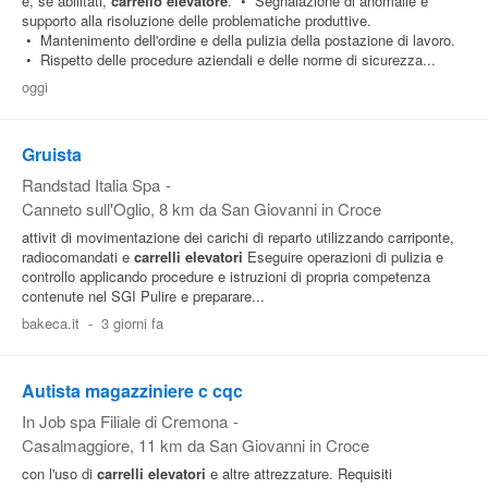
e, se abilitati,
carrello
elevatore
. • Segnalazione di anomalie e
supporto alla risoluzione delle problematiche produttive.
• Mantenimento dell'ordine e della pulizia della postazione di lavoro.
• Rispetto delle procedure aziendali e delle norme di sicurezza...
oggi
Gruista
Randstad Italia Spa
-
Canneto sull'Oglio
, 8 km da San Giovanni in Croce
attivit di movimentazione dei carichi di reparto utilizzando carriponte,
radiocomandati e
carrelli
elevatori
Eseguire operazioni di pulizia e
controllo applicando procedure e istruzioni di propria competenza
contenute nel SGI Pulire e preparare...
bakeca.it
-
3 giorni fa
Autista magazziniere c cqc
In Job spa Filiale di Cremona
-
Casalmaggiore
, 11 km da San Giovanni in Croce
con l'uso di
carrelli
elevatori
e altre attrezzature. Requisiti