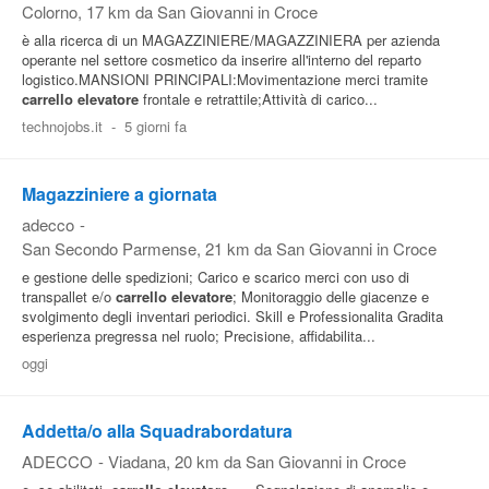
Colorno
, 17 km da San Giovanni in Croce
è alla ricerca di un MAGAZZINIERE/MAGAZZINIERA per azienda
operante nel settore cosmetico da inserire all'interno del reparto
logistico.MANSIONI PRINCIPALI:Movimentazione merci tramite
carrello
elevatore
frontale e retrattile;Attività di carico...
technojobs.it
-
5 giorni fa
Magazziniere a giornata
adecco
-
San Secondo Parmense
, 21 km da San Giovanni in Croce
e gestione delle spedizioni; Carico e scarico merci con uso di
transpallet e/o
carrello
elevatore
; Monitoraggio delle giacenze e
svolgimento degli inventari periodici. Skill e Professionalita Gradita
esperienza pregressa nel ruolo; Precisione, affidabilita...
oggi
Addetta/o alla Squadrabordatura
ADECCO
-
Viadana
, 20 km da San Giovanni in Croce