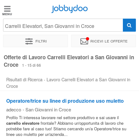
Jobbydoo
Jobbydoo
Carrelli Elevatori, San Giovanni in Croce
Offerte
di
Filtri
Ricevi le offerte
lavoro
Offerte di Lavoro Carrelli Elevatori a San Giovanni in
Croce
Stipendi
1 - 15 di 66
Risultati di Ricerca - Lavoro Carrelli Elevatori a San Giovanni in
Elenco
Croce
professioni
Operatore/trice su linee di produzione uso muletto
adecco
-
San Giovanni in Croce
Blog
Profilo Ti interessa lavorare nel settore produttivo e sai usare il
carrello
elevatore
frontale? Abbiamo un'opportunita di lavoro che
potrebbe fare al caso tuo! Stiamo cercando un/a Operatore/trice su
linee uso muletto per un'azienda...