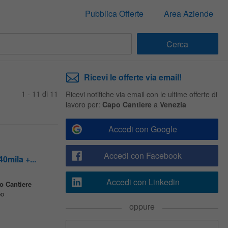
Pubblica Offerte
Area Aziende
Ricevi le offerte via email!
1 - 11 di 11
Ricevi notifiche via email con le ultime offerte di
lavoro per:
Capo Cantiere
a
Venezia
Accedi con Google
Accedi con Facebook
0mila +...
Accedi con Linkedin
o Cantiere
po
oppure