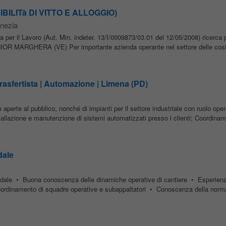
ILITà DI VITTO E ALLOGGIO)
nezia
 per il Lavoro (Aut. Min. indeter. 13/I/0009873/03.01 del 12/05/2008) ricerca 
OR MARGHERA (VE) Per importante azienda operante nel settore delle costr
asfertista | Automazione | Limena (PD)
aperte al pubblico, nonché di impianti per il settore industriale con ruolo oper
stallazione e manutenzione di sistemi automatizzati presso i clienti; Coordinam
dale
radale • Buona conoscenza delle dinamiche operative di cantiere • Esperienz
 coordinamento di squadre operative e subappaltatori • Conoscenza della norma