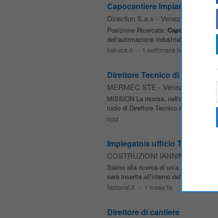
Capocantiere Impianti Elettrici
Direction S.a.s
-
Venezia
Posizione Ricercata:
Capocantiere
Impi
dell'automazione industriale e dell'impia
bakeca.it
-
1 settimana fa
Direttore Tecnico di Cantiere
MERMEC STE
-
Venezia
MISSION La risorsa, nell'ambito della st
ruolo di Direttore Tecnico di Cantiere. L
oggi
Impiegato/a ufficio Tecnico/ A
COSTRUZIONI IANNINI SRL
-
Ve
Siamo alla ricerca di un/a Impiegato/a u
sarà inserita all’interno dell’Ufficio Te
factorial.it
-
1 mese fa
Direttore di cantiere