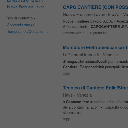
La Risorsa Umana
(1)
CAPO CANTIERE (CON POSSIB
Nuove Frontiere Lavoro
(1)
Nuove Frontiere Lavoro S.p.A.
-
Ve
Tipo di contratto
Nuove Frontiere Lavoro S.p.A. - Agenzia
Apprendistato
(1)
Azienda cliente:
CAPOCANTIERE
JUNI
Temporaneo/Occasionale
(1)
intervieweb.it
-
5 giorni fa
Montatore Elettromeccanico Tr
LaRisorsaUmana.it
-
Venezia
di magazzini automatizzati per farmacie 
Cantiere
. Responsabilità principali: In
oggi
Tecnico di Cantiere Edile/Stra
Hays
-
Venezia
o
Capocantiere
in ambito edile e/o st
della contabilità lavori • Capacità di
sicurezza...
oggi