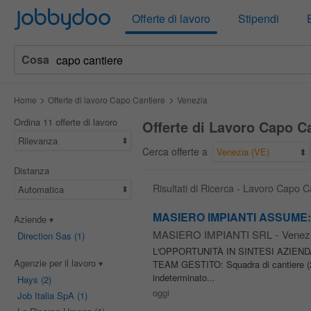
Jobbydoo
Offerte di lavoro
Stipendi
Cosa
Home
Offerte di lavoro Capo Cantiere
Venezia
Ordina 11 offerte di lavoro
Offerte di Lavoro Capo Ca
Rilevanza
Cerca offerte a
Venezia (VE)
Distanza
Risultati di Ricerca - Lavoro Capo 
Automatica
MASIERO IMPIANTI ASSUME: Capo
Aziende
MASIERO IMPIANTI SRL
-
Venez
Direction Sas
(1)
L'OPPORTUNITÀ IN SINTESI AZIENDA: M
Agenzie per il lavoro
TEAM GESTITO: Squadra di cantiere 
indeterminato...
Hays
(2)
oggi
Job Italia SpA
(1)