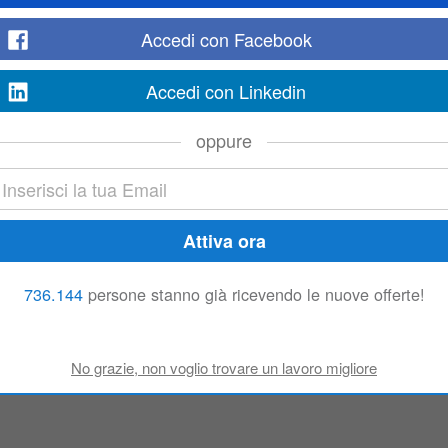
Accedi con Facebook
anti Elettrici Caratteristiche dell'azienda: Solida realt italiana operante nel se
ntistica elettrica, specializzata nella progettazione, realizzazione...
Accedi con Linkedin
oppure
ruttura operativa di cantiere e a diretto riporto del Field Execution Manager, d
a risorsa assicura la realizzazione delle opere e dei lavori nel...
736.144
persone stanno già ricevendo le nuove offerte!
ssistente Direttore Tecnico di Cantiere
nezia
fficio Tecnico/ Assistente Direttore Tecnico di Cantiere da inserire nel nostro
cnico, e si occuperà della gestione tecnico-amministrativa delle...