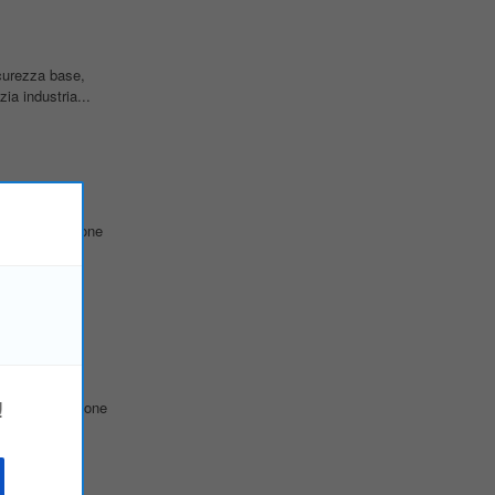
icurezza base,
ia industria...
a nella gestione
tiva di
!
rà della gestione
dard...