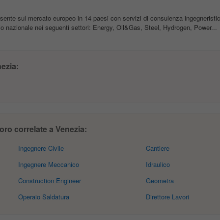
nte sul mercato europeo in 14 paesi con servizi di consulenza ingegneristica
rio nazionale nei seguenti settori: Energy, Oil&Gas, Steel, Hydrogen, Power...
ezia:
oro correlate a Venezia:
Ingegnere Civile
Cantiere
Ingegnere Meccanico
Idraulico
Construction Engineer
Geometra
Operaio Saldatura
Direttore Lavori