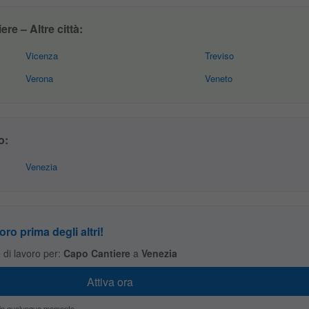
re – Altre città:
Vicenza
Treviso
Verona
Veneto
o:
Venezia
oro prima degli altri!
te di lavoro per:
Capo Cantiere
a
Venezia
zio in qualunque momento