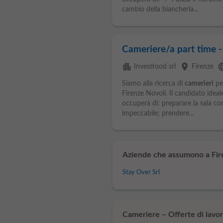
cambio della biancheria...
Cameriere/a part time -
apartment
place
lang
Investfood srl
Firenze
Siamo alla ricerca di
camerieri
per
Firenze Novoli. Il candidato ideal
occuperà di: preparare la sala co
impeccabile; prendere...
Aziende che assumono a Fir
Stay Over Srl
Cameriere – Offerte di lavor