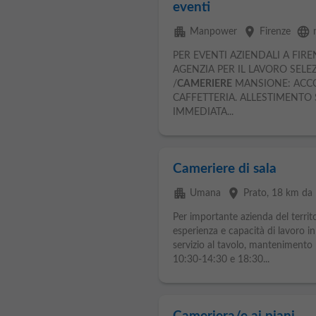
eventi
apartment
place
language
Manpower
Firenze
PER EVENTI AZIENDALI A FI
AGENZIA PER IL LAVORO SELE
/
CAMERIERE
MANSIONE: ACCOG
CAFFETTERIA. ALLESTIMENTO S
IMMEDIATA...
Cameriere di sala
apartment
place
Umana
Prato
, 18 km da 
Per importante azienda del terri
esperienza e capacità di lavoro in 
servizio al tavolo, mantenimento pu
10:30-14:30 e 18:30...