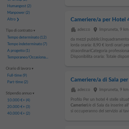
Humangest
(2)
Manpower
(2)
Cameriere/a per Hotel 
Altro
apartment
place
adecco
Impruneta
, 9 km
Tipo di contratto
Tempo determinato
(12)
da mezzi pubblici.Inquadramento
Tempo indeterminato
(7)
lorda oraria: 8,90 € lordi orari p
A progetto
(1)
straordinariCategoria profession
Disponibilita oraria: Totale disponib
Temporaneo/Occasionale
(1)
Orario di lavoro
Full-time
(9)
Cameriere/a di Sala per 
Part-time
(2)
apartment
place
adecco
Impruneta
, 9 km
Stipendio annuo
Profilo Per un hotel 4 stelle situa
10.000 €
+ (4)
Camerieri
/e di Sala da inserire all
20.000 €
+ (3)
si occuperanno del servizio ai tavol
40.000 €
+ (2)