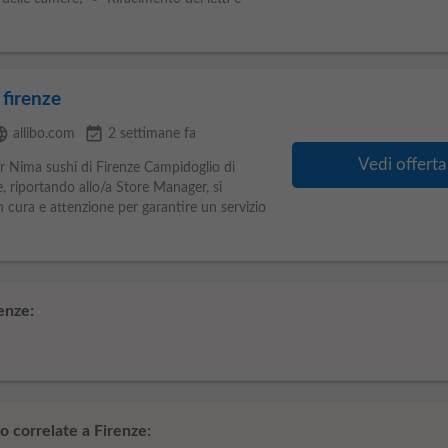
 firenze
uage
event_available
allibo.com
2 settimane fa
Vedi offerta
 Nima sushi di Firenze Campidoglio di
e, riportando allo/a Store Manager, si
n cura e attenzione per garantire un servizio
enze:
o correlate a Firenze: