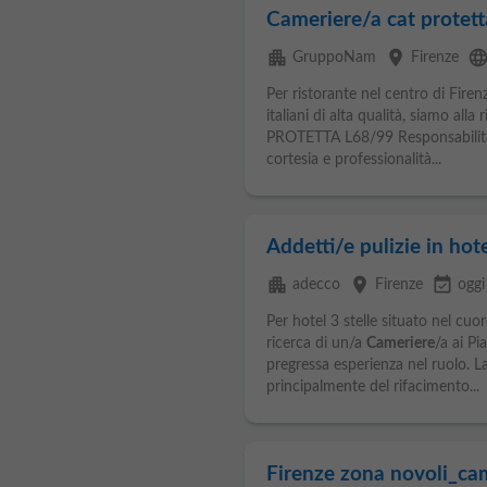
Cameriere/a cat protett
apartment
place
languag
GruppoNam
Firenze
Per ristorante nel centro di Firen
italiani di alta qualità, siamo alla
PROTETTA L68/99 Responsabilità p
cortesia e professionalità...
Addetti/e pulizie in hote
apartment
place
event_available
adecco
Firenze
oggi
Per hotel 3 stelle situato nel cuor
ricerca di un/a
Cameriere
/a ai Pi
pregressa esperienza nel ruolo. La
principalmente del rifacimento...
Firenze zona novoli_cam