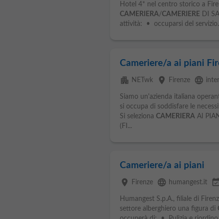
Hotel 4* nel centro storico a Fir
CAMERIERA
/
CAMERIERE
DI SA
attività: • occuparsi del servizio..
Cameriere/a ai piani Fi
apartment
place
language
NETwk
Firenze
inte
Siamo un'azienda italiana operant
si occupa di soddisfare le necessit
Si seleziona
CAMERIERA
AI PIAN
(FI...
Cameriere/a ai piani
place
language
event_avail
Firenze
humangest.it
Humangest S.p.A., filiale di Firen
settore alberghiero una figura di
occuperà di: • Pulizia e riordino