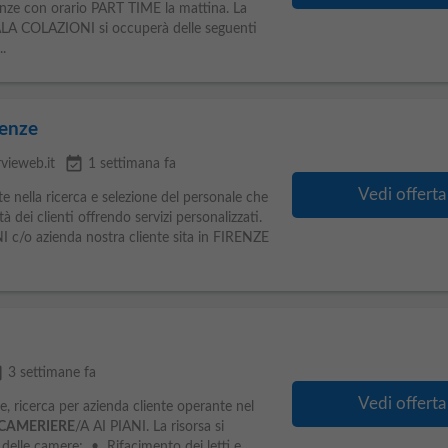
enze con orario PART TIME la mattina. La
LA COLAZIONI si occuperà delle seguenti
.
renze
event_available
rvieweb.it
1 settimana fa
Vedi offerta
e nella ricerca e selezione del personale che
à dei clienti offrendo servizi personalizzati.
I c/o azienda nostra cliente sita in FIRENZE
able
3 settimane fa
Vedi offerta
ze, ricerca per azienda cliente operante nel
CAMERIERE
/A AI PIANI. La risorsa si
 delle camere; • Rifacimento dei letti e