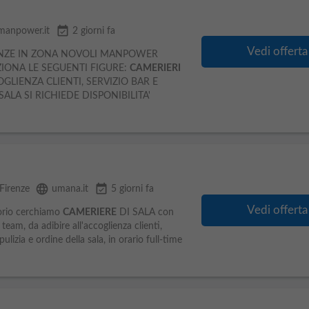
event_available
manpower.it
2 giorni fa
Vedi offerta
RENZE IN ZONA NOVOLI MANPOWER
ZIONA LE SEGUENTI FIGURE:
CAMERIERI
LIENZA CLIENTI, SERVIZIO BAR E
ALA SI RICHIEDE DISPONIBILITA'
language
event_available
Firenze
umana.it
5 giorni fa
Vedi offerta
torio cerchiamo
CAMERIERE
DI SALA con
team, da adibire all'accoglienza clienti,
lizia e ordine della sala, in orario full-time