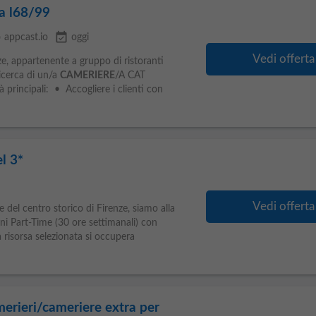
a l68/99
e
event_available
appcast.io
oggi
Vedi offerta
ze, appartenente a gruppo di ristoranti
 ricerca di un/a
CAMERIERE
/A CAT
rincipali: • Accogliere i clienti con
l 3*
Vedi offerta
e del centro storico di Firenze, siamo alla
ani Part-Time (30 ore settimanali) con
 risorsa selezionata si occupera
erieri/cameriere extra per