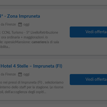
4* - Zona Impruneta
event_available
 da Firenze
oggi
Vedi offerta
: CCNL Turismo - 5° LivelloRetribuzione
er ora ordinaria + maggiorazioni /o
ale: operaioMansione:
cameriere
/a di sala
ilita...
Hotel 4 Stelle – Impruneta (FI)
event_available
 da Firenze
oggi
Vedi offerta
to nei pressi di Impruneta (FI) , selezioniamo
'interno dello staff per la stagione. Le risorse
i, dell'accoglienza degli ospiti...