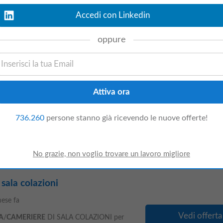
Vedi offerta
cerca per ristorante situato sulle colline di
Accedi con Linkedin
 come
CAMERIERE
/
CAMERIERA
La risorsa
à del servizio clienti garantendo standard
oppure
Vedi offerta
 di lavoro: FIRENZE (FI) Tipo di contratto:
736.260
persone stanno già ricevendo le nuove offerte!
o Pieno Fascia di RAL: 25. 000 – 30.000 €
ulla base di criteri oggettivi e neutri sotto il
sala colazioni
ese fa
Vedi offerta
A
/
CAMERIERE
DI SALA COLAZIONI per