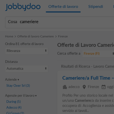
Jobbydoo
Offerte di lavoro
Stipendi
Cosa
Home
Offerte di lavoro Cameriere
Firenze
Ordina 81 offerte di lavoro
Offerte di Lavoro Cameri
Rilevanza
Cerca offerte a
Firenze (FI)
Distanza
Risultati di Ricerca - Lavoro Came
Automatica
Cameriere/a Full Time –
Aziende
Stay Over Srl
(3)
apartment
place
event_available
adecco
Firenze
oggi
Profilo Per uno storico locale nel 
Agenzie per il lavoro
un/una
Cameriere
/a da inserire 
During
(5)
occupera di: Accoglienza e assist
Adecco
(4)
servizio ai tavoli...
Gi Group
(2)