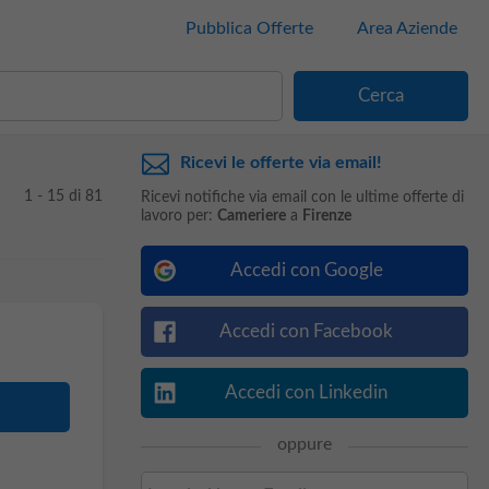
Pubblica Offerte
Area Aziende
Ricevi le offerte via email!
1 - 15 di 81
Ricevi notifiche via email con le ultime offerte di
lavoro per:
Cameriere
a
Firenze
Accedi con Google
Accedi con Facebook
Accedi con Linkedin
oppure