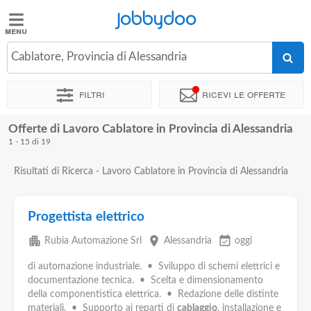
Jobbydoo
Jobbydoo
Cablatore, Provincia di Alessandria
Offerte
di
Filtri
Ricevi le offerte
lavoro
Offerte di Lavoro Cablatore in Provincia di Alessandria
Stipendi
1 - 15 di 19
Risultati di Ricerca - Lavoro Cablatore in Provincia di Alessandria
Elenco
professioni
Progettista elettrico
Blog
apartment
place
event_available
Rubia Automazione Srl
Alessandria
oggi
di automazione industriale. • Sviluppo di schemi elettrici e
documentazione tecnica. • Scelta e dimensionamento
della componentistica elettrica. • Redazione delle distinte
materiali. • Supporto ai reparti di
cablaggio
, installazione e