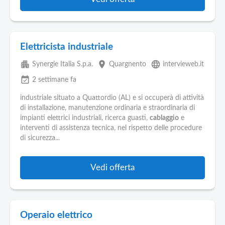
Elettricista industriale
apartment
place
language
Synergie Italia S.p.a.
Quargnento
intervieweb.it
event_available
2 settimane fa
industriale situato a Quattordio (AL) e si occuperà di attività
di installazione, manutenzione ordinaria e straordinaria di
impianti elettrici industriali, ricerca guasti,
cablaggio
e
interventi di assistenza tecnica, nel rispetto delle procedure
di sicurezza...
Vedi offerta
Operaio elettrico