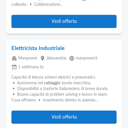
Pubblica
collaudo. • Collaborazione...
Offerte
Vedi offerta
Area
Aziende
Elettricista Industriale
apartment
place
language
Manpower
Alessandria
manpower.it
event_available
1 settimana fa
Capacità di lettura schemi elettrici e pneumatici.
• Autonomia nel
cablaggio
bordo macchina.
• Disponibilità a trasferte Italia/estero di breve durata.
• Buone capacità di problem solving e lavoro in team.
Cosa offriamo • Inserimento diretto in azienda...
Vedi offerta