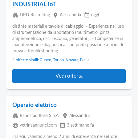
INDUSTRIAL IoT
apartment
place
event_available
DRD Recruiting
Alessandria
oggi
distinte materiali e tavole di
cablaggio
; - Esperienza nell'uso
di strumentazione da laboratorio (multimetro, pinza
amperometrica, oscilloscopio, generatori); - Competenze in
manutenzione e diagnostica, con predisposizione a piani di
prova e troubleshooting...
4 offerte simili: Cuneo, Torino, Novara, Biella
Vedi offerta
Operaio elettrico
apartment
place
Randstad Italia S.p.A.
Alessandria
language
event_available
vetrinaannunci.com
3 settimane fa
ifts equivalente; almeno 2 anni di esperienza nel settore