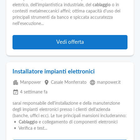
elettrico, dell'impiantistica industriale, del
cablaggio
o in
contesti metalmeccanici affini; ottima capacità d'uso dei
principali strumenti da banco e spiccata accuratezza
nell'esecuzione...
Vedi offerta
Installatore impianti elettronici
apartment
place
language
Manpower
Casale Monferrato
manpower.it
event_available
4 settimane fa
sarai responsabile dell'installazione e della manutenzione
degli impianti elettronici presso i clienti dell'azienda
(banche, uffici ecc). Le tue principali mansioni includeranno:
•
Cablaggio
e collegamento di componenti elettronici
• Verifica e test...