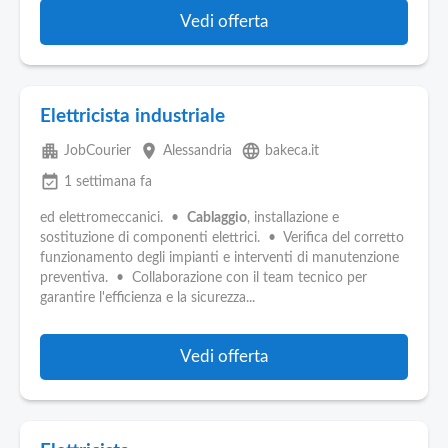
Vedi offerta
Elettricista industriale
apartment
place
language
JobCourier
Alessandria
bakeca.it
event_available
1 settimana fa
ed elettromeccanici. •
Cablaggio
, installazione e
sostituzione di componenti elettrici. • Verifica del corretto
funzionamento degli impianti e interventi di manutenzione
preventiva. • Collaborazione con il team tecnico per
garantire l'efficienza e la sicurezza...
Vedi offerta