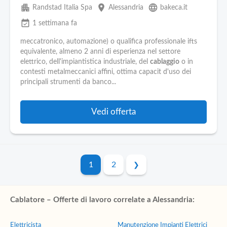
apartment
place
language
Randstad Italia Spa
Alessandria
bakeca.it
event_available
1 settimana fa
meccatronico, automazione) o qualifica professionale ifts
equivalente, almeno 2 anni di esperienza nel settore
elettrico, dell'impiantistica industriale, del
cablaggio
o in
contesti metalmeccanici affini, ottima capacit d'uso dei
principali strumenti da banco...
Vedi offerta
1
2
Cablatore – Offerte di lavoro correlate a Alessandria:
Elettricista
Manutenzione Impianti Elettrici