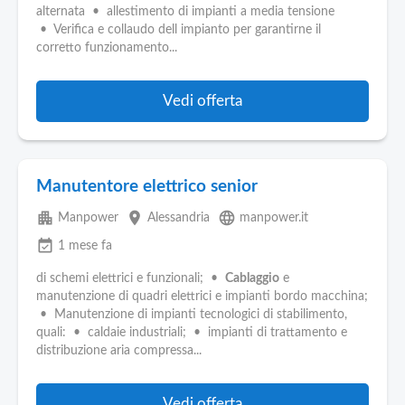
alternata • allestimento di impianti a media tensione
• Verifica e collaudo dell impianto per garantirne il
corretto funzionamento...
Vedi offerta
Manutentore elettrico senior
apartment
place
language
Manpower
Alessandria
manpower.it
event_available
1 mese fa
di schemi elettrici e funzionali; •
Cablaggio
e
manutenzione di quadri elettrici e impianti bordo macchina;
• Manutenzione di impianti tecnologici di stabilimento,
quali: • caldaie industriali; • impianti di trattamento e
distribuzione aria compressa...
Vedi offerta