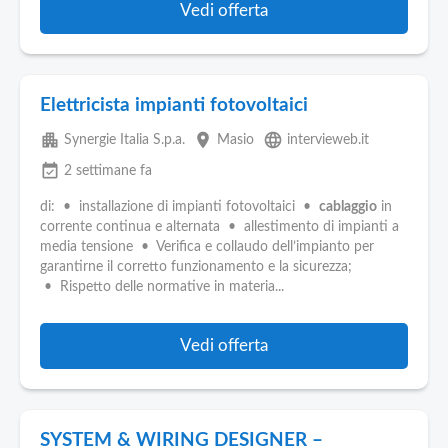
Vedi offerta
Elettricista impianti fotovoltaici
apartment
place
language
Synergie Italia S.p.a.
Masio
intervieweb.it
event_available
2 settimane fa
di: • installazione di impianti fotovoltaici •
cablaggio
in
corrente continua e alternata • allestimento di impianti a
media tensione • Verifica e collaudo dell’impianto per
garantirne il corretto funzionamento e la sicurezza;
• Rispetto delle normative in materia...
Vedi offerta
SYSTEM & WIRING DESIGNER –