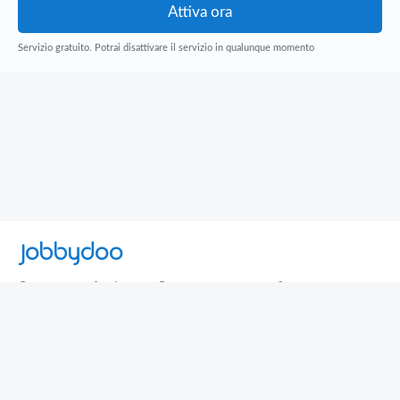
Servizio gratuito. Potrai disattivare il servizio in qualunque momento
Jobbydoo
Cerca per professione
Cerca per area geografica
Cerca per azienda
Termini e Condizioni
Privacy
Contatti
© 2013-2026 Jobbydoo - P.IVA IT02531310346