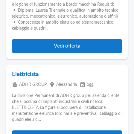
e logiche di funzionamento a bordo macchina Requisiti:
• Diploma, Laurea Triennale o qualifica in ambito tecnico
(elettrico, meccatronico, elettronico, automazione o affini)
• Conoscenze in ambito elettrico ed elettromeccanico,
cablaggio
e quadri...
Vedi offerta
Elettricista
apartment
place
event_available
ADHR GROUP
Alessandria
oggi
La divisione Permanent di ADHR group per azienda cliente
che si occupa di impianti industriali e civili ricerca:
ELETTRICISTA La figura si occuperà di installazione,
manutenzione elettrica (ordinaria e preventiva),
cablaggio
di
quadri elettrici...