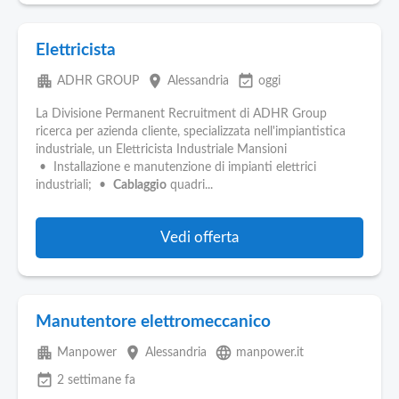
Elettricista
apartment
place
event_available
ADHR GROUP
Alessandria
oggi
La Divisione Permanent Recruitment di ADHR Group
ricerca per azienda cliente, specializzata nell'impiantistica
industriale, un Elettricista Industriale Mansioni
• Installazione e manutenzione di impianti elettrici
industriali; •
Cablaggio
quadri...
Vedi offerta
Manutentore elettromeccanico
apartment
place
language
Manpower
Alessandria
manpower.it
event_available
2 settimane fa