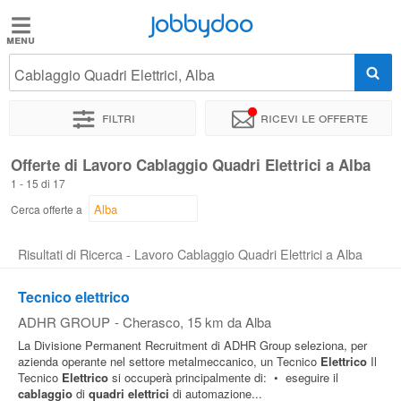
Jobbydoo
Jobbydoo
Cablaggio Quadri Elettrici, Alba
Offerte
di
Filtri
Ricevi le offerte
lavoro
Offerte di Lavoro Cablaggio Quadri Elettrici a Alba
1 - 15 di 17
Stipendi
Cerca offerte a
Elenco
Risultati di Ricerca - Lavoro Cablaggio Quadri Elettrici a Alba
professioni
Tecnico elettrico
ADHR GROUP
-
Cherasco
, 15 km da Alba
Blog
La Divisione Permanent Recruitment di ADHR Group seleziona, per
azienda operante nel settore metalmeccanico, un Tecnico
Elettrico
Il
Tecnico
Elettrico
si occuperà principalmente di: • eseguire il
cablaggio
di
quadri
elettrici
di automazione...