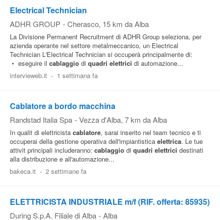
Electrical Technician
ADHR GROUP
-
Cherasco
, 15 km da Alba
La Divisione Permanent Recruitment di ADHR Group seleziona, per
azienda operante nel settore metalmeccanico, un Electrical
Technician L'Electrical Technician si occuperà principalmente di:
• eseguire il
cablaggio
di
quadri
elettrici
di automazione...
intervieweb.it
-
1 settimana fa
Cablatore a bordo macchina
Randstad Italia Spa
-
Vezza d'Alba
, 7 km da Alba
In qualit di elettricista
cablatore
, sarai inserito nel team tecnico e ti
occuperai della gestione operativa dell'impiantistica
elettrica
. Le tue
attivit principali includeranno:
cablaggio
di
quadri
elettrici
destinati
alla distribuzione e all'automazione...
bakeca.it
-
2 settimane fa
ELETTRICISTA INDUSTRIALE m/f (RIF. offerta: 85935)
During S.p.A. Filiale di Alba
-
Alba