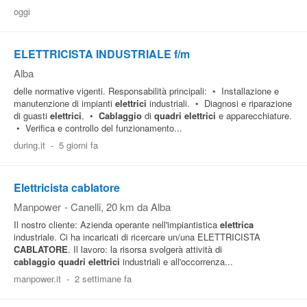
oggi
Pubblica
Offerte
ELETTRICISTA INDUSTRIALE f/m
Alba
Area
delle normative vigenti. Responsabilità principali: • Installazione e
Aziende
manutenzione di impianti
elettrici
industriali. • Diagnosi e riparazione
di guasti
elettrici
. •
Cablaggio
di
quadri
elettrici
e apparecchiature.
• Verifica e controllo del funzionamento...
during.it
-
5 giorni fa
Elettricista cablatore
Manpower
-
Canelli
, 20 km da Alba
Il nostro cliente: Azienda operante nell'impiantistica
elettrica
industriale. Ci ha incaricati di ricercare un/una ELETTRICISTA
CABLATORE
. Il lavoro: la risorsa svolgerà attività di
cablaggio
quadri
elettrici
industriali e all'occorrenza...
manpower.it
-
2 settimane fa