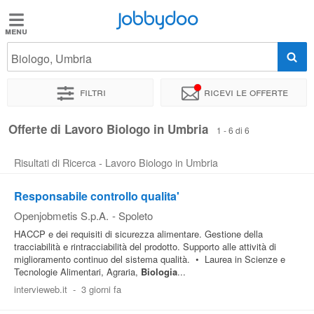
Jobbydoo
Jobbydoo
Biologo, Umbria
Offerte
di
Filtri
Ricevi le offerte
lavoro
Offerte di Lavoro Biologo in Umbria
1 - 6 di 6
Stipendi
Risultati di Ricerca - Lavoro Biologo in Umbria
Elenco
Responsabile controllo qualita'
professioni
Openjobmetis S.p.A.
-
Spoleto
HACCP e dei requisiti di sicurezza alimentare. Gestione della
tracciabilità e rintracciabilità del prodotto. Supporto alle attività di
Blog
miglioramento continuo del sistema qualità. • Laurea in Scienze e
Tecnologie Alimentari, Agraria,
Biologia
...
intervieweb.it
-
3 giorni fa