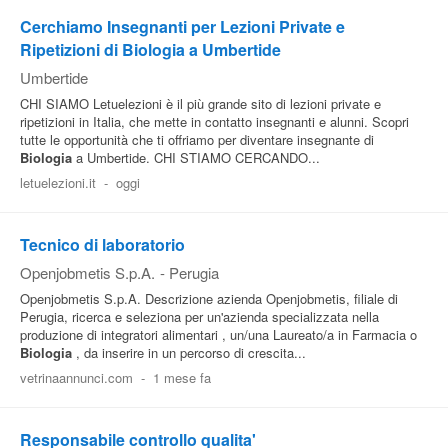
Cerchiamo Insegnanti per Lezioni Private e
Pubblica
Ripetizioni di Biologia a Umbertide
Offerte
Umbertide
CHI SIAMO Letuelezioni è il più grande sito di lezioni private e
Area
ripetizioni in Italia, che mette in contatto insegnanti e alunni. Scopri
tutte le opportunità che ti offriamo per diventare insegnante di
Aziende
Biologia
a Umbertide. CHI STIAMO CERCANDO...
letuelezioni.it
-
oggi
Tecnico di laboratorio
Openjobmetis S.p.A.
-
Perugia
Openjobmetis S.p.A. Descrizione azienda Openjobmetis, filiale di
Perugia, ricerca e seleziona per un'azienda specializzata nella
produzione di integratori alimentari , un/una Laureato/a in Farmacia o
Biologia
, da inserire in un percorso di crescita...
vetrinaannunci.com
-
1 mese fa
Responsabile controllo qualita'