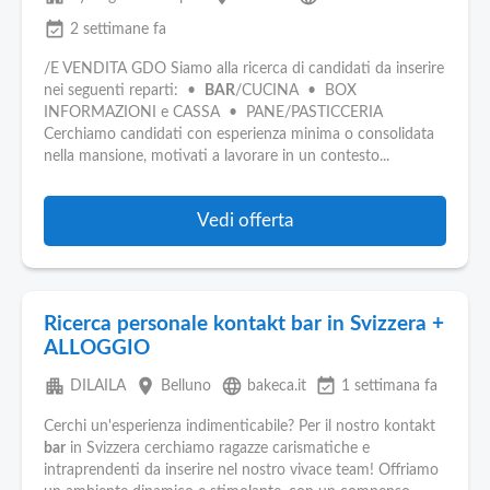
event_available
2 settimane fa
/E VENDITA GDO Siamo alla ricerca di candidati da inserire
nei seguenti reparti: •
BAR
/CUCINA • BOX
INFORMAZIONI e CASSA • PANE/PASTICCERIA
Cerchiamo candidati con esperienza minima o consolidata
nella mansione, motivati a lavorare in un contesto...
Vedi offerta
Ricerca personale kontakt bar in Svizzera +
ALLOGGIO
apartment
place
language
event_available
DILAILA
Belluno
bakeca.it
1 settimana fa
Cerchi un'esperienza indimenticabile? Per il nostro kontakt
bar
in Svizzera cerchiamo ragazze carismatiche e
intraprendenti da inserire nel nostro vivace team! Offriamo