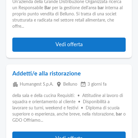
Pubblica
Un'azienda della Grande Distribuzione Organizzata ricerca
Offerte
un Responsabile
Bar
per la gestione dell'area
bar
interna al
proprio punto vendita di Belluno. Si tratta di una societ
strutturata e radicata nel settore retail alimentare, che
Area
offre...
Aziende
Vedi offerta
Addetti/e alla ristorazione
apartment
place
event_available
Humangest S.p.A.
Belluno
3 giorni fa
della sala e della cucina Requisiti: • Attitudine al lavoro di
squadra e orientamento al cliente • Disponibilità a
lavorare su turni, weekend e festivi • Diploma di scuola
superiore o esperienza, anche breve, nella ristorazione,
bar
o
GDO Offriamo...