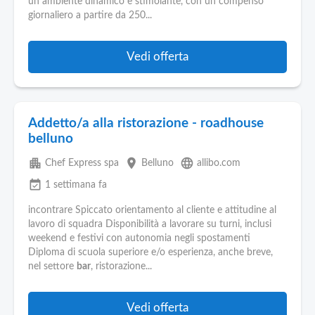
un ambiente dinamico e stimolante, con un compenso
giornaliero a partire da 250...
Vedi offerta
Addetto/a alla ristorazione - roadhouse
belluno
apartment
place
language
Chef Express spa
Belluno
allibo.com
event_available
1 settimana fa
incontrare Spiccato orientamento al cliente e attitudine al
lavoro di squadra Disponibilità a lavorare su turni, inclusi
weekend e festivi con autonomia negli spostamenti
Diploma di scuola superiore e/o esperienza, anche breve,
nel settore
bar
, ristorazione...
Vedi offerta