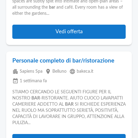
spaces are subtly split into intimate and open-plan areas –
all surrounding the
bar
and café. Every room has a view of
either the gardens...
Vedi offerta
Personale completo di bar/ristorazione
apartment
place
language
Sapiens Spa
Belluno
bakeca.it
event_available
1 settimana fa
STIAMO CERCANDO LE SEGUENTI FIGURE PER IL
NOSTRO
BAR
-RISTORANTE. AIUTO CUOCO LAVAPIATTI
CAMERIERE ADDETTO AL
BAR
SI RICHIEDE ESPERIENZA
NEL RUOLO MA SOPRATTUTTO SERIETÀ, POSITIVITÀ,
CAPACITÀ DI LAVORARE IN GRUPPO, ATTENZIONE ALLA
PULIZIA...