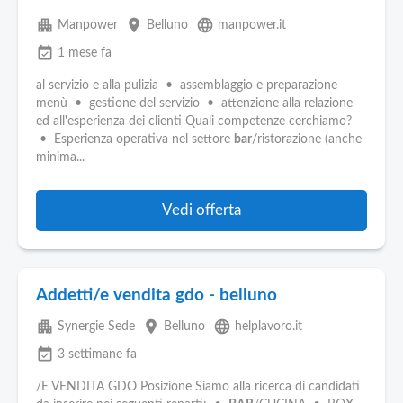
apartment
place
language
Manpower
Belluno
manpower.it
event_available
1 mese fa
al servizio e alla pulizia • assemblaggio e preparazione
menù • gestione del servizio • attenzione alla relazione
ed all'esperienza dei clienti Quali competenze cerchiamo?
• Esperienza operativa nel settore
bar
/ristorazione (anche
minima...
Vedi offerta
Addetti/e vendita gdo - belluno
apartment
place
language
Synergie Sede
Belluno
helplavoro.it
event_available
3 settimane fa
/E VENDITA GDO Posizione Siamo alla ricerca di candidati