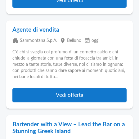
Vedi offerta
Agente di vendita
apartment
place
event_available
Sammontana S.p.A.
Belluno
oggi
C'è chi si sveglia col profumo di un cornetto caldo e chi
chiude la giornata con una fetta di focaccia tra amici. In
mezzo a tante storie, tutte diverse, noi ci siamo in ognuna:
con prodotti che sanno dare sapore ai momenti quotidiani,
nei
bar
e locali di tutta...
Vedi offerta
Bartender with a View – Lead the Bar on a
Stunning Greek Island