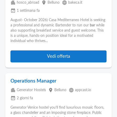
apartment
place
language
hosco_abroad
Belluno
bakeca.it
event_available
1 settimana fa
August- October 2026) Casa Mediterraneo Hotel is seeking
a professional and dynamic Bartender to run our
bar
while
also supporting breakfast service and guest welcome. This
is a unique, hands-on position ideal for a motivated
individual who thrives...
Vedi offerta
Operations Manager
apartment
place
language
Generator Hostels
Belluno
appcast.io
event_available
2 giorni fa
Generator Venice hostel you’ll find luxurious mosaic floors,
a glass chandelier and an imposing stone fireplace. Public