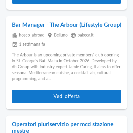
Bar Manager - The Arbour (Lifestyle Group)
apartment
place
language
hosco_abroad
Belluno
bakeca.it
event_available
1 settimana fa
The Arbour is an upcoming private members' club opening
in St. George's Bat, Malta in October 2026. Developed by
db Group with industry expert Jamie Caring, it aims to offer
seasonal Mediterranean cuisine, a cocktail lab, cultural
programming, and a...
Vedi offerta
Operatori pluriservizio per mcd stazione
mestre