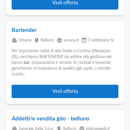
Vedi offerta
Bartender
apartment
place
language
event_available
Umana
Belluno
umana.it
3 settimane fa
Per importante realtà di alto livello a Cortina d'Ampezzo
(BL) cerchiamo BARTENDER da adibire alla gestione del
banco
bar
, preparazione e servizio di cocktail e bevande
garantendo un'esperienza di qualità agli ospiti, controllo
scorte...
Vedi offerta
Addetti/e vendita gdo - belluno
apartment
place
language
Synergie Italia S.p.a.
Belluno
intervieweb.it