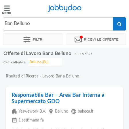
Jobbydoo
Jobbydoo
Bar, Belluno
Offerte
di
Filtri
Ricevi le offerte
lavoro
Offerte di Lavoro Bar a Belluno
1 - 15 di 25
Stipendi
Cerca offerte a
Elenco
Risultati di Ricerca - Lavoro Bar a Belluno
professioni
Responsabile Bar – Area Bar Interna a
Blog
Supermercato GDO
apartment
place
language
Yeswework B.V.
Belluno
bakeca.it
event_available
1 settimana fa