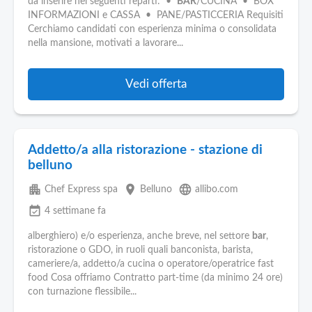
da inserire nei seguenti reparti: •
BAR
/CUCINA • BOX
INFORMAZIONI e CASSA • PANE/PASTICCERIA Requisiti
Cerchiamo candidati con esperienza minima o consolidata
nella mansione, motivati a lavorare...
Vedi offerta
Addetto/a alla ristorazione - stazione di
belluno
apartment
place
language
Chef Express spa
Belluno
allibo.com
event_available
4 settimane fa
alberghiero) e/o esperienza, anche breve, nel settore
bar
,
ristorazione o GDO, in ruoli quali banconista, barista,
cameriere/a, addetto/a cucina o operatore/operatrice fast
food Cosa offriamo Contratto part-time (da minimo 24 ore)
con turnazione flessibile...