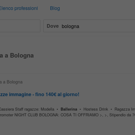
Elenco professioni
Blog
Dove
na a Bologna
ina a Bologna
zze immagine - fino 140€ al giorno!
 Cassiera Staff ragazze: Modella •
Ballerina
• Hostess Drink • Ragazza I
 Promoter NIGHT CLUB BOLOGNA: COSA TI OFFRIAMO >, >, Stipendio da 70 