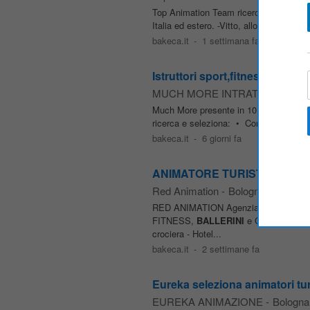
Top Animation Team ricerca e seleziona
Italia ed estero. -Vitto, alloggio, contra
bakeca.it
-
1 settimana fa
Istruttori sport,fitness e coreog
MUCH MORE INTRATTENIMENT
Much More presente in 10 regioni Italiane
ricerca e seleziona: • Coreografi e
bal
bakeca.it
-
6 giorni fa
ANIMATORE TURISTICO - senz
Red Animation
-
Bologna
RED ANIMATION Agenzia di Animazione Tur
FITNESS,
BALLERINI
e COREOGRAFI 
crociera - Hotel...
bakeca.it
-
2 settimane fa
Eureka seleziona animatori tu
EUREKA ANIMAZIONE
-
Bologna