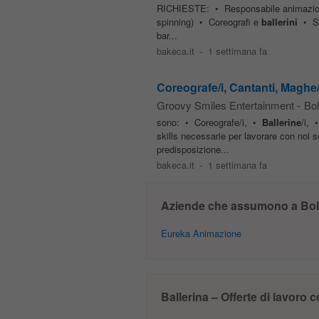
RICHIESTE: • Responsabile animazione 
spinning) • Coreografi e
ballerini
• Sce
bar...
bakeca.it
-
1 settimana fa
Coreografe/i, Cantanti, Maghe/i 
Groovy Smiles Entertainment
-
Bo
sono: • Coreografe/i, •
Ballerine
/i, 
skills necessarie per lavorare con no
predisposizione...
bakeca.it
-
1 settimana fa
Aziende che assumono a Bo
Eureka Animazione
Ballerina – Offerte di lavoro 