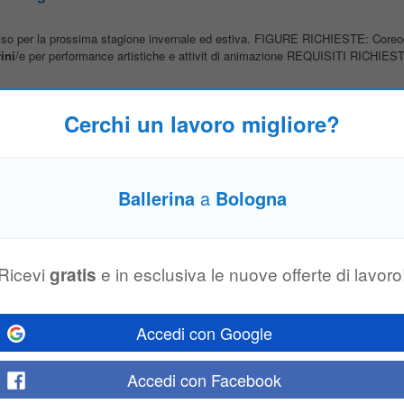
o per la prossima stagione invernale ed estiva. FIGURE RICHIESTE: Coreog
ini
/e per performance artistiche e attivit di animazione REQUISITI RICHIESTI
Cerchi un lavoro migliore?
inoltre RESPONSABILI ANIMAZIONE in grado di gestire team Nolimits all'in
 tuo CV comprensivo di foto ben visibile Verrai ricontattato da un nostro respon
Ballerina
a
Bologna
e estiva
Ricevi
e in esclusiva le nuove offerte di lavoro
gratis
RTISTI… Per info e candidature, inviare CV con FOTO tramite e-mail e vi r
Accedi con Google
aggi turistici
Accedi con Facebook