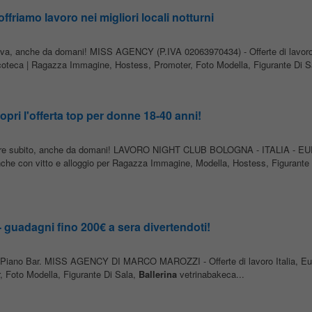
friamo lavoro nei migliori locali notturni
a prova, anche da domani! MISS AGENCY (P.IVA 02063970434) - Offerte di lavor
iscoteca | Ragazza Immagine, Hostess, Promoter, Foto Modella, Figurante Di S
pri l'offerta top per donne 18-40 anni!
iniziare subito, anche da domani! LAVORO NIGHT CLUB BOLOGNA - ITALIA - E
he con vitto e alloggio per Ragazza Immagine, Modella, Hostess, Figurante 
guadagni fino 200€ a sera divertendoti!
e e Piano Bar. MISS AGENCY DI MARCO MAROZZI - Offerte di lavoro Italia, Eu
 Foto Modella, Figurante Di Sala,
Ballerina
vetrinabakeca...