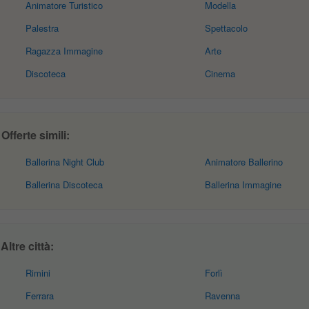
Animatore Turistico
Modella
Palestra
Spettacolo
Ragazza Immagine
Arte
Discoteca
Cinema
fferte simili:
Ballerina Night Club
Animatore Ballerino
Ballerina Discoteca
Ballerina Immagine
ltre città:
Rimini
Forlì
Ferrara
Ravenna