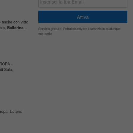
o anche con vitto
ala,
Ballerina
...
Servizio gratuito. Potrai disattivare il servizio in qualunque
momento
UROPA -
di Sala,
ropa, Estero: