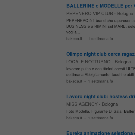
BALLERINE e MODELLE per
PEPENERO VIP CLUB
-
Bologna
PEPENERO è il brand che rappresent
BUSINESS e a RIMINI sul MARE, sel
voglia...
bakeca.it
-
1 settimana fa
Olimpo night club cerca ragaz
LOCALE NOTTURNO
-
Bologna
lavorare pulito e con titolari onesti U
settimana Abbigliamento: tacchi e abit
bakeca.it
-
1 settimana fa
Lavoro night club: hostess drin
MISS AGENCY
-
Bologna
Foto Modella, Figurante Di Sala,
Baller
bakeca.it
-
1 settimana fa
Eureka animazione seleziona c