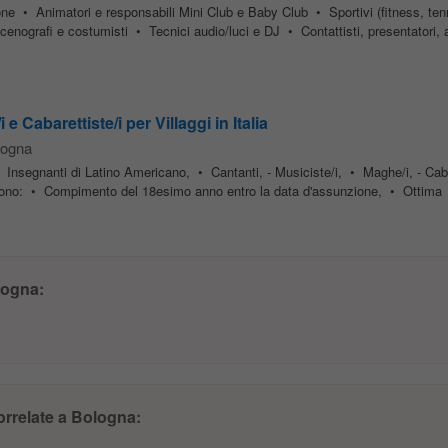
• Animatori e responsabili Mini Club e Baby Club • Sportivi (fitness, ten
nografi e costumisti • Tecnici audio/luci e DJ • Contattisti, presentatori, 
e Cabarettiste/i per Villaggi in Italia
logna
• Insegnanti di Latino Americano, • Cantanti, - Musiciste/i, • Maghe/i, - Caba
i sono: • Compimento del 18esimo anno entro la data d'assunzione, • Ottima
logna:
correlate a Bologna: