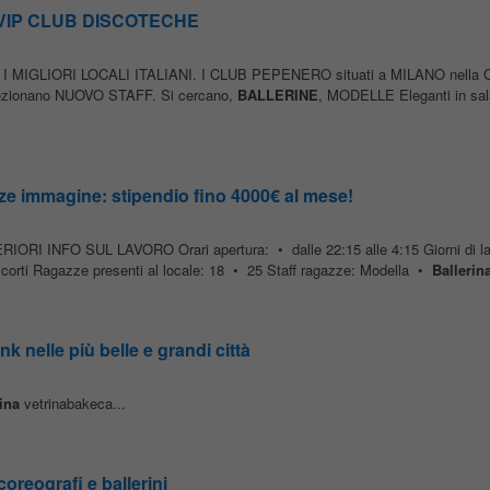
 VIP CLUB DISCOTECHE
a I MIGLIORI LOCALI ITALIANI. I CLUB PEPENERO situati a MILANO nella
ezionano NUOVO STAFF. Si cercano,
BALLERINE
, MODELLE Eleganti in sala
ze immagine: stipendio fino 4000€ al mese!
LTERIORI INFO SUL LAVORO Orari apertura: • dalle 22:15 alle 4:15 Giorni di la
i corti Ragazze presenti al locale: 18 • 25 Staff ragazze: Modella •
Ballerin
k nelle più belle e grandi città
ina
vetrinabakeca...
oreografi e ballerini