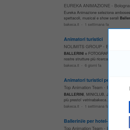
EUREKA ANIMAZIONE
-
Bologna
Eureka Animazione seleziona ambosess
spettacoli, musical e show serali
Baller
bakeca.it
-
1 settimana fa
Animatori turistici
NOLIMITS GROUP
-
Bologna
BALLERINI
e FOTOGRAFI. Ricerchiamo 
nostre strutture più ricercate. Manda il
bakeca.it
-
6 giorni fa
Animatori turistici per stagion
Top Animation Team
-
Bologna
BALLERINI
, MINICLUB, JUNIORCLUB, A
più presto! vetrinabakeca...
bakeca.it
-
1 settimana fa
Ballerini/e per hotel-resort- vill
Top Animation Team
-
Bologna