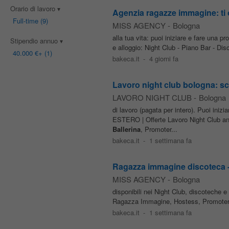
Orario di lavoro
Agenzia ragazze immagine: ti of
Full-time
(9)
MISS AGENCY
-
Bologna
alla tua vita: puoi iniziare e fare un
Stipendio annuo
e alloggio: Night Club - Piano Bar - D
40.000 €
+ (1)
bakeca.it
-
4 giorni fa
Lavoro night club bologna: sco
LAVORO NIGHT CLUB
-
Bologna
di lavoro (pagata per intero). Puoi 
ESTERO | Offerte Lavoro Night Club anc
Ballerina
, Promoter...
bakeca.it
-
1 settimana fa
Ragazza immagine discoteca - 
MISS AGENCY
-
Bologna
disponibili nei Night Club, discotech
Ragazza Immagine, Hostess, Promoter,
bakeca.it
-
1 settimana fa