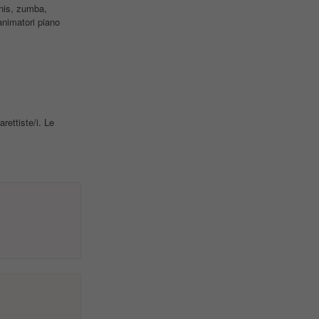
nis, zumba,
animatori piano
rettiste/i. Le