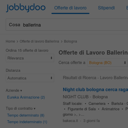
Jobbydoo
Offerte di lavoro
Stipendi
Cosa
Home
Offerte di lavoro Ballerina
Bologna
Ordina 15 offerte di lavoro
Offerte di Lavoro Balleri
Rilevanza
Cerca offerte a
Bologna (BO)
Distanza
Risultati di Ricerca - Lavoro Baller
Automatica
Night club bologna cerca raga
Aziende
NIGHT CLUB
-
Bologna
Eureka Animazione
(2)
Staff locale: • Cameriera • Barista -
Tipo di contratto
• Figurante di Sala • Animatrice •
giorno >, >...
Tempo determinato
(8)
bakeca.it
-
3 giorni fa
Tempo indeterminato
(1)