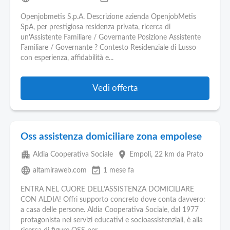
Openjobmetis S.p.A. Descrizione azienda OpenjobMetis
SpA, per prestigiosa residenza privata, ricerca di
un'Assistente Familiare / Governante Posizione Assistente
Familiare / Governante ? Contesto Residenziale di Lusso
con esperienza, affidabilità e...
Vedi offerta
Oss assistenza domiciliare zona empolese
apartment
place
Aldia Cooperativa Sociale
Empoli
, 22 km da Prato
language
event_available
altamiraweb.com
1 mese fa
ENTRA NEL CUORE DELL’ASSISTENZA DOMICILIARE
CON ALDIA! Offri supporto concreto dove conta davvero:
a casa delle persone. Aldia Cooperativa Sociale, dal 1977
protagonista nei servizi educativi e socioassistenziali, è alla