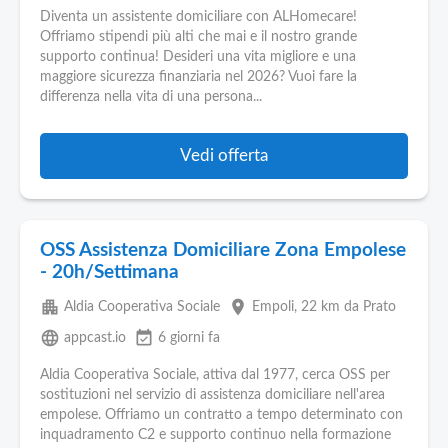
Diventa un assistente domiciliare con ALHomecare!
Offriamo stipendi più alti che mai e il nostro grande
supporto continua! Desideri una vita migliore e una
maggiore sicurezza finanziaria nel 2026? Vuoi fare la
differenza nella vita di una persona...
Vedi offerta
OSS Assistenza Domiciliare Zona Empolese
- 20h/Settimana
apartment
place
Aldia Cooperativa Sociale
Empoli
, 22 km da Prato
language
event_available
appcast.io
6 giorni fa
Aldia Cooperativa Sociale, attiva dal 1977, cerca OSS per
sostituzioni nel servizio di assistenza domiciliare nell'area
empolese. Offriamo un contratto a tempo determinato con
inquadramento C2 e supporto continuo nella formazione