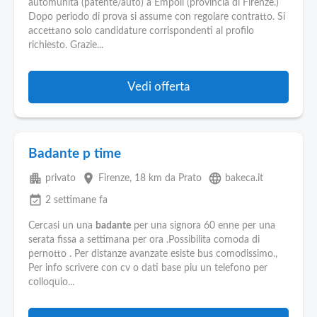
Pubblica
automunita (patente/auto) a Empoli (provincia di Firenze.)
Offerte
Dopo periodo di prova si assume con regolare contratto. Si
accettano solo candidature corrispondenti al profilo
richiesto. Grazie...
Area
Aziende
Vedi offerta
Badante p time
apartment
place
language
privato
Firenze
, 18 km da Prato
bakeca.it
event_available
2 settimane fa
Cercasi un una
badante
per una signora 60 enne per una
serata fissa a settimana per ora .Possibilita comoda di
pernotto . Per distanze avanzate esiste bus comodissimo.,
Per info scrivere con cv o dati base piu un telefono per
colloquio...