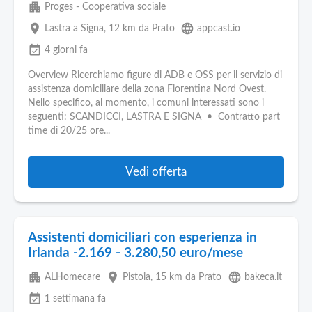
apartment
Proges - Cooperativa sociale
place
language
Lastra a Signa
, 12 km da Prato
appcast.io
event_available
4 giorni fa
Overview Ricerchiamo figure di ADB e OSS per il servizio di
assistenza domiciliare della zona Fiorentina Nord Ovest.
Nello specifico, al momento, i comuni interessati sono i
seguenti: SCANDICCI, LASTRA E SIGNA • Contratto part
time di 20/25 ore...
Vedi offerta
Assistenti domiciliari con esperienza in
Irlanda -2.169 - 3.280,50 euro/mese
apartment
place
language
ALHomecare
Pistoia
, 15 km da Prato
bakeca.it
event_available
1 settimana fa