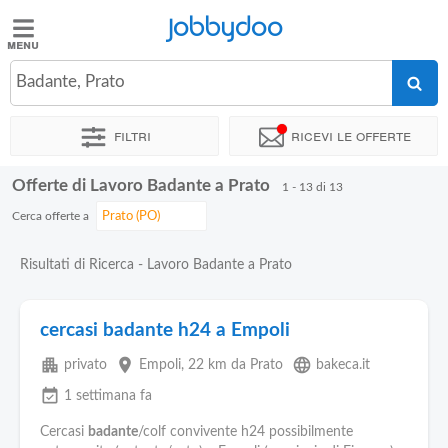
Jobbydoo
Jobbydoo
Badante, Prato
Offerte
di
Filtri
Ricevi le offerte
lavoro
Offerte di Lavoro Badante a Prato
1 - 13 di 13
Stipendi
Cerca offerte a
Elenco
Risultati di Ricerca - Lavoro Badante a Prato
professioni
cercasi badante h24 a Empoli
Blog
apartment
place
language
privato
Empoli
, 22 km da Prato
bakeca.it
event_available
1 settimana fa
Cercasi
badante
/colf convivente h24 possibilmente