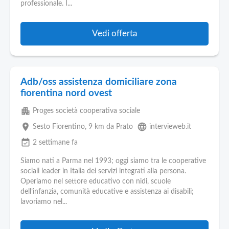
professionale. I...
Vedi offerta
Adb/oss assistenza domiciliare zona
fiorentina nord ovest
apartment
Proges società cooperativa sociale
place
language
Sesto Fiorentino
, 9 km da Prato
intervieweb.it
event_available
2 settimane fa
Siamo nati a Parma nel 1993; oggi siamo tra le cooperative
sociali leader in Italia dei servizi integrati alla persona.
Operiamo nel settore educativo con nidi, scuole
dell’infanzia, comunità educative e assistenza ai disabili;
lavoriamo nel...