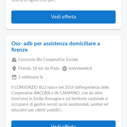
ricerca di figure OSS per...
Vedi offerta
Oss- adb per assistenza domiciliare a
firenze
apartment
Consorzio Blu Cooperativa Sociale
place
language
Firenze
, 18 km da Prato
intervieweb.it
event_available
3 settimane fa
Il CONSORZIO BLU nasce nel 2016 dall'esperienza delle
Cooperative ÀNCORA e IN CAMMINO, che da oltre
trent'anni in Emilia Romagna e sul territorio nazionale si
occupano di gestire servizi socio assistenziali, sanitari ed
educativi per clienti pubblici...
Vedi offerta