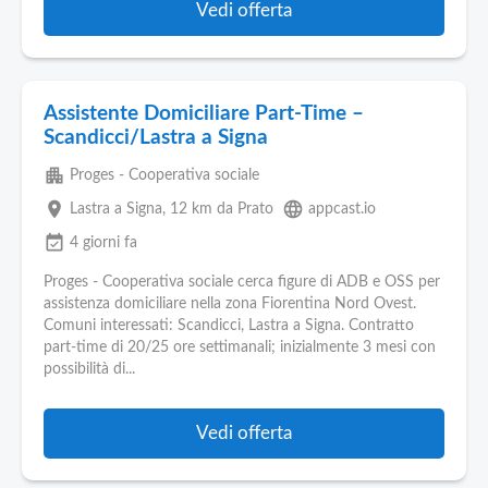
Vedi offerta
Assistente Domiciliare Part-Time –
Scandicci/Lastra a Signa
apartment
Proges - Cooperativa sociale
place
language
Lastra a Signa
, 12 km da Prato
appcast.io
event_available
4 giorni fa
Proges - Cooperativa sociale cerca figure di ADB e OSS per
assistenza domiciliare nella zona Fiorentina Nord Ovest.
Comuni interessati: Scandicci, Lastra a Signa. Contratto
part-time di 20/25 ore settimanali; inizialmente 3 mesi con
possibilità di...
Vedi offerta