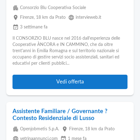
apartment
Consorzio Blu Cooperativa Sociale
place
language
Firenze
, 18 km da Prato
intervieweb.it
event_available
3 settimane fa
Il CONSORZIO BLU nasce nel 2016 dall'esperienza delle
Cooperative ÀNCORA e IN CAMMINO, che da oltre
trent'anni in Emilia Romagna e sul territorio nazionale si
occupano di gestire servizi socio assistenziali, sanitari ed
educativi per clienti pubblici...
Vedi offerta
Assistente Familiare / Governante ?
Contesto Residenziale di Lusso
apartment
place
Openjobmetis S.p.A.
Firenze
, 18 km da Prato
language
event_available
vetrinaannunci.com
1 mese fa