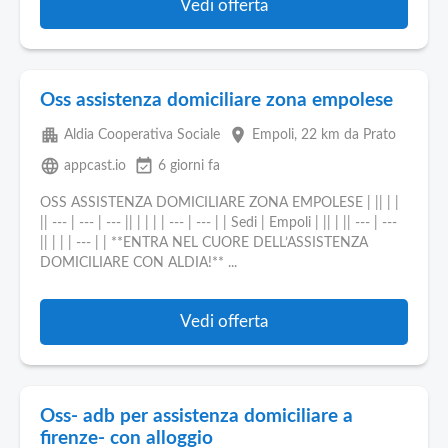
Vedi offerta
Oss assistenza domiciliare zona empolese
apartment
place
Aldia Cooperativa Sociale
Empoli
, 22 km da Prato
language
event_available
appcast.io
6 giorni fa
OSS ASSISTENZA DOMICILIARE ZONA EMPOLESE | || | |
|| --- | --- | --- || | | | | --- | --- | | Sedi | Empoli | || | || --- | ---
|| | | | --- | | **ENTRA NEL CUORE DELL’ASSISTENZA
DOMICILIARE CON ALDIA!** ...
Vedi offerta
Oss- adb per assistenza domiciliare a
firenze- con alloggio