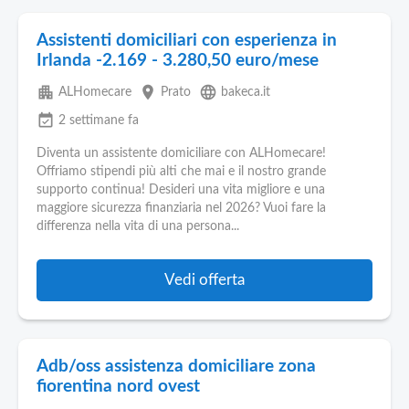
Assistenti domiciliari con esperienza in
Irlanda -2.169 - 3.280,50 euro/mese
apartment
place
language
ALHomecare
Prato
bakeca.it
event_available
2 settimane fa
Diventa un assistente domiciliare con ALHomecare!
Offriamo stipendi più alti che mai e il nostro grande
supporto continua! Desideri una vita migliore e una
maggiore sicurezza finanziaria nel 2026? Vuoi fare la
differenza nella vita di una persona...
Vedi offerta
Adb/oss assistenza domiciliare zona
fiorentina nord ovest