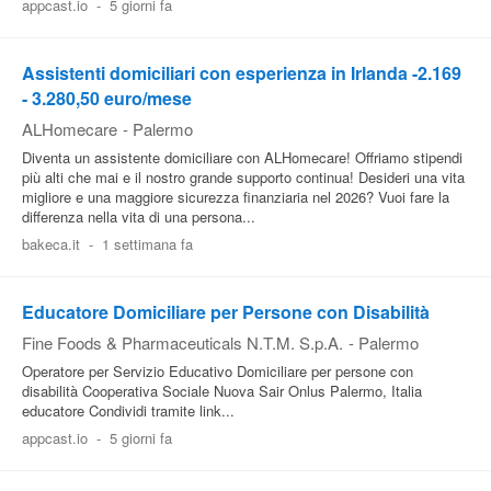
appcast.io
-
5 giorni fa
Pubblica
Offerte
Assistenti domiciliari con esperienza in Irlanda -2.169
- 3.280,50 euro/mese
ALHomecare
-
Palermo
Area
Diventa un assistente domiciliare con ALHomecare! Offriamo stipendi
Aziende
più alti che mai e il nostro grande supporto continua! Desideri una vita
migliore e una maggiore sicurezza finanziaria nel 2026? Vuoi fare la
differenza nella vita di una persona...
bakeca.it
-
1 settimana fa
Educatore Domiciliare per Persone con Disabilità
Fine Foods & Pharmaceuticals N.T.M. S.p.A.
-
Palermo
Operatore per Servizio Educativo Domiciliare per persone con
disabilità Cooperativa Sociale Nuova Sair Onlus Palermo, Italia
educatore Condividi tramite link...
appcast.io
-
5 giorni fa