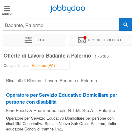
Jobbydoo
Jobbydoo
Badante, Palermo
Offerte
di
Filtri
Ricevi le offerte
lavoro
Offerte di Lavoro Badante a Palermo
1 - 6 di 6
Stipendi
Cerca offerte a
Risultati di Ricerca - Lavoro Badante a Palermo
Elenco
professioni
Operatore per Servizio Educativo Domiciliare per
persone con disabilità
Fine Foods & Pharmaceuticals N.T.M. S.p.A.
-
Palermo
Blog
Operatore per Servizio Educativo Domiciliare per persone con
disabilità Cooperativa Sociale Nuova Sair Onlus Palermo, Italia
educatore Condividi tramite link...