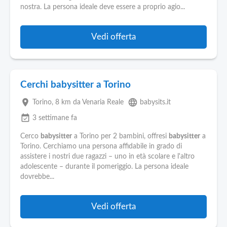
nostra. La persona ideale deve essere a proprio agio...
Vedi offerta
Cerchi babysitter a Torino
place
language
Torino
, 8 km da Venaria Reale
babysits.it
event_available
3 settimane fa
Cerco
babysitter
a Torino per 2 bambini, offresi
babysitter
a
Torino. Cerchiamo una persona affidabile in grado di
assistere i nostri due ragazzi – uno in età scolare e l'altro
adolescente – durante il pomeriggio. La persona ideale
dovrebbe...
Vedi offerta