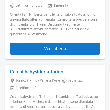
language
event_available
vetrinaannunci.com
1 mese fa
Orienta Family ricerca per cliente privato situato a Torino,
un/una
Babysitter
a chiamata . La risorsa si prenderà cura
di un bambino di 1 anni. Disponibilità richieste:
• Organizzare attività ricreative • Igiene personale
quotidiana • Vestizione...
Vedi offerta
Cerchi babysitter a Torino
place
language
Torino
, 8 km da Venaria Reale
babysits.it
event_available
1 settimana fa
Cerchi
babysitter
a Torino per 1 bambino, offresi
babysitter
a Torino. Sono Michela e da pochissimo sono diventata
mamma di Annalisa, una cucciola curiosa e tranquilla. Ad