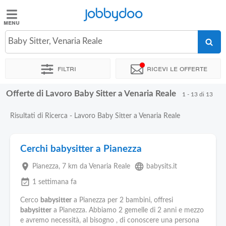
Jobbydoo
Jobbydoo
Baby Sitter, Venaria Reale
Offerte
di
Filtri
Ricevi le offerte
lavoro
Offerte di Lavoro Baby Sitter a Venaria Reale
1 - 13 di 13
Stipendi
Risultati di Ricerca - Lavoro Baby Sitter a Venaria Reale
Elenco
professioni
Cerchi babysitter a Pianezza
place
language
Pianezza
, 7 km da Venaria Reale
babysits.it
Blog
event_available
1 settimana fa
Cerco
babysitter
a Pianezza per 2 bambini, offresi
babysitter
a Pianezza. Abbiamo 2 gemelle di 2 anni e mezzo
e avremo necessità, al bisogno , di conoscere una persona