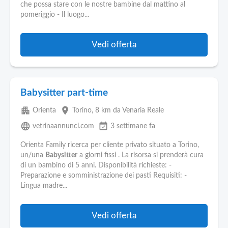
Pubblica
che possa stare con le nostre bambine dal mattino al
Offerte
pomeriggio - Il luogo...
Area
Vedi offerta
Aziende
Babysitter part-time
apartment
place
Orienta
Torino
, 8 km da Venaria Reale
language
event_available
vetrinaannunci.com
3 settimane fa
Orienta Family ricerca per cliente privato situato a Torino,
un/una
Babysitter
a giorni fissi . La risorsa si prenderà cura
di un bambino di 5 anni. Disponibilità richieste: -
Preparazione e somministrazione dei pasti Requisiti: -
Lingua madre...
Vedi offerta