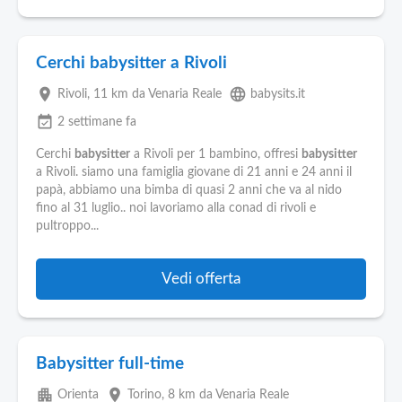
Cerchi babysitter a Rivoli
place
language
Rivoli
, 11 km da Venaria Reale
babysits.it
event_available
2 settimane fa
Cerchi
babysitter
a Rivoli per 1 bambino, offresi
babysitter
a Rivoli. siamo una famiglia giovane di 21 anni e 24 anni il
papà, abbiamo una bimba di quasi 2 anni che va al nido
fino al 31 luglio.. noi lavoriamo alla conad di rivoli e
pultroppo...
Vedi offerta
Babysitter full-time
apartment
place
Orienta
Torino
, 8 km da Venaria Reale