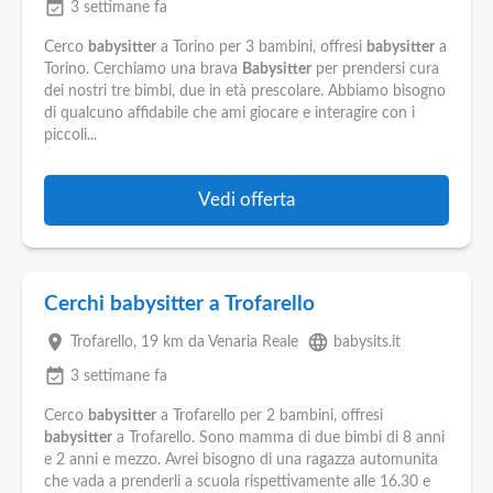
event_available
3 settimane fa
Cerco
babysitter
a Torino per 3 bambini, offresi
babysitter
a
Torino. Cerchiamo una brava
Babysitter
per prendersi cura
dei nostri tre bimbi, due in età prescolare. Abbiamo bisogno
di qualcuno affidabile che ami giocare e interagire con i
piccoli...
Vedi offerta
Cerchi babysitter a Trofarello
place
language
Trofarello
, 19 km da Venaria Reale
babysits.it
event_available
3 settimane fa
Cerco
babysitter
a Trofarello per 2 bambini, offresi
babysitter
a Trofarello. Sono mamma di due bimbi di 8 anni
e 2 anni e mezzo. Avrei bisogno di una ragazza automunita
che vada a prenderli a scuola rispettivamente alle 16.30 e