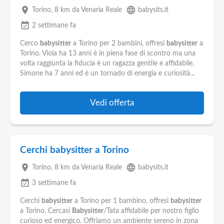
place
language
Torino
, 8 km da Venaria Reale
babysits.it
event_available
2 settimane fa
Cerco
babysitter
a Torino per 2 bambini, offresi
babysitter
a
Torino. Viola ha 13 anni è in piena fase di scontro ma una
volta raggiunta la fiducia è un ragazza gentile e affidabile.
Simone ha 7 anni ed è un tornado di energia e curiosità...
Vedi offerta
Cerchi babysitter a Torino
place
language
Torino
, 8 km da Venaria Reale
babysits.it
event_available
3 settimane fa
Cerchi
babysitter
a Torino per 1 bambino, offresi
babysitter
a Torino. Cercasi
Babysitter
/Tata affidabile per nostro figlio
curioso ed energico. Offriamo un ambiente sereno in zona