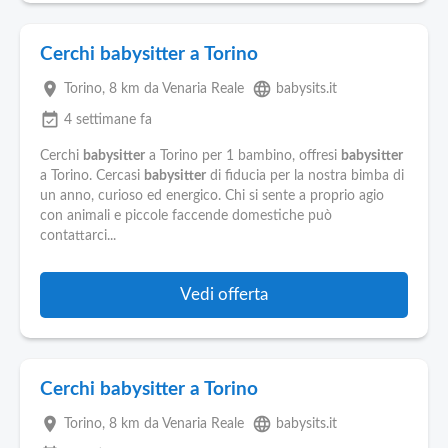
Cerchi babysitter a Torino
place
language
Torino
, 8 km da Venaria Reale
babysits.it
event_available
4 settimane fa
Cerchi
babysitter
a Torino per 1 bambino, offresi
babysitter
a Torino. Cercasi
babysitter
di fiducia per la nostra bimba di
un anno, curioso ed energico. Chi si sente a proprio agio
con animali e piccole faccende domestiche può
contattarci...
Vedi offerta
Cerchi babysitter a Torino
place
language
Torino
, 8 km da Venaria Reale
babysits.it