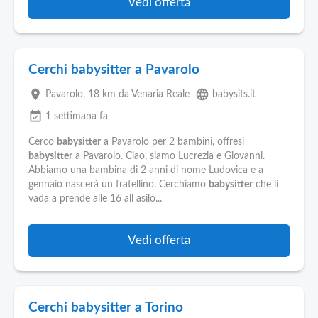
Vedi offerta
Cerchi babysitter a Pavarolo
place
language
Pavarolo
, 18 km da Venaria Reale
babysits.it
event_available
1 settimana fa
Cerco
babysitter
a Pavarolo per 2 bambini, offresi
babysitter
a Pavarolo. Ciao, siamo Lucrezia e Giovanni.
Abbiamo una bambina di 2 anni di nome Ludovica e a
gennaio nascerà un fratellino. Cerchiamo
babysitter
che li
vada a prende alle 16 all asilo...
Vedi offerta
Cerchi babysitter a Torino