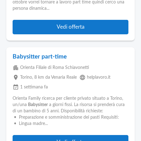
ottobre vorrei tornare a lavoro part time quindi cerco una
persona dinamica...
Vedi offerta
Babysitter part-time
apartment
Orienta Filiale di Roma Schiavonetti
place
language
Torino
, 8 km da Venaria Reale
helplavoro.it
event_available
1 settimana fa
Orienta Family ricerca per cliente privato situato a Torino,
un/una
Babysitter
a giorni fissi. La risorsa si prenderà cura
di un bambino di 5 anni. Disponibilità richieste:
• Preparazione e somministrazione dei pasti Requisiti:
• Lingua madre...