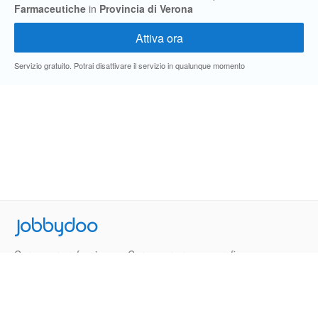
Farmaceutiche
in
Provincia di Verona
Servizio gratuito. Potrai disattivare il servizio in qualunque momento
Jobbydoo
Cerca per professione
Cerca per area geografica
Cerca per azienda
Termini e Condizioni
Privacy
Contatti