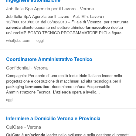
Job Italia Spa Agenzia per il Lavoro
-
Verona
Job Italia SpA Agenzia per il Lavoro - Aut. Min. Lavoro n
13/I/0001610/03.01 del 05/02/2010 – Filiale di Vicenza, per strutturata
azienda
cliente operante nel settore chimico-
farmaceutico
ricerca
un/una:IMPIEGATO TECNICO PROGRAMMATORE PLCLa figura...
whatjobs.com
-
oggi
Coordinatore Amministrativo Tecnico
Confidential
-
Verona
Compagnia: Per conto di una realtà industriale italiana leader nella
progettazione e costruzione di macchinari ad alta tecnologia per il
packaging
farmaceutico
, ricerchiamo un/una Responsabile
Amministrazione Tecnica.
L'azienda
opera a livello...
oggi
Infermiere a Domicilio Verona e Provincia
QuiCare
-
Verona
QuiCare è
un'azienda
leader nello sviluppo e nella gestione di progetti