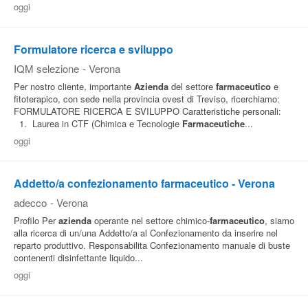
oggi
Pubblica
Offerte
Formulatore ricerca e sviluppo
IQM selezione
-
Verona
Area
Per nostro cliente, importante
Azienda
del settore
farmaceutico
e
fitoterapico, con sede nella provincia ovest di Treviso, ricerchiamo:
Aziende
FORMULATORE RICERCA E SVILUPPO Caratteristiche personali:
1. Laurea in CTF (Chimica e Tecnologie
Farmaceutiche
...
oggi
Addetto/a confezionamento farmaceutico - Verona
adecco
-
Verona
Profilo Per
azienda
operante nel settore chimico-
farmaceutico
, siamo
alla ricerca di un/una Addetto/a al Confezionamento da inserire nel
reparto produttivo. Responsabilita Confezionamento manuale di buste
contenenti disinfettante liquido...
oggi