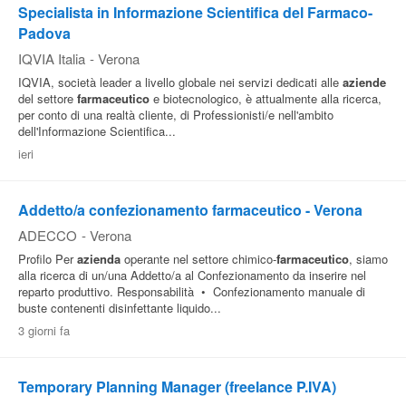
Specialista in Informazione Scientifica del Farmaco-
Padova
IQVIA Italia
-
Verona
IQVIA, società leader a livello globale nei servizi dedicati alle
aziende
del settore
farmaceutico
e biotecnologico, è attualmente alla ricerca,
per conto di una realtà cliente, di Professionisti/e nell'ambito
dell'Informazione Scientifica...
ieri
Addetto/a confezionamento farmaceutico - Verona
ADECCO
-
Verona
Profilo Per
azienda
operante nel settore chimico-
farmaceutico
, siamo
alla ricerca di un/una Addetto/a al Confezionamento da inserire nel
reparto produttivo. Responsabilità • Confezionamento manuale di
buste contenenti disinfettante liquido...
3 giorni fa
Temporary Planning Manager (freelance P.IVA)