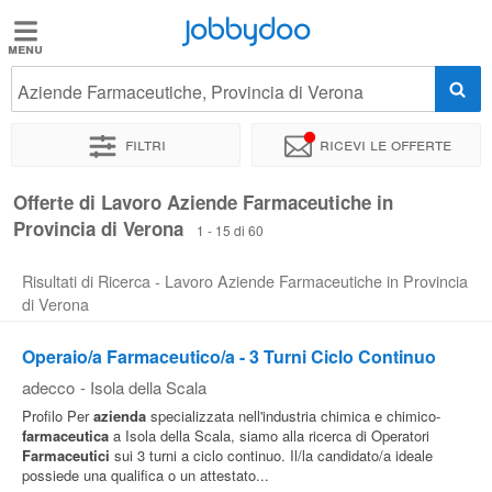
Jobbydoo
Jobbydoo
Aziende Farmaceutiche, Provincia di Verona
Offerte
di
Filtri
Ricevi le offerte
lavoro
Offerte di Lavoro Aziende Farmaceutiche in
Provincia di Verona
Stipendi
1 - 15 di 60
Risultati di Ricerca - Lavoro Aziende Farmaceutiche in Provincia
Elenco
di Verona
professioni
Operaio/a Farmaceutico/a - 3 Turni Ciclo Continuo
adecco
-
Isola della Scala
Blog
Profilo Per
azienda
specializzata nell'industria chimica e chimico-
farmaceutica
a Isola della Scala, siamo alla ricerca di Operatori
Farmaceutici
sui 3 turni a ciclo continuo. Il/la candidato/a ideale
possiede una qualifica o un attestato...