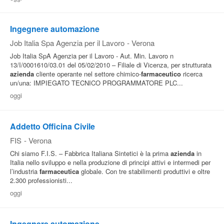
Ingegnere automazione
Job Italia Spa Agenzia per il Lavoro
-
Verona
Job Italia SpA Agenzia per il Lavoro - Aut. Min. Lavoro n
13/I/0001610/03.01 del 05/02/2010 – Filiale di Vicenza, per strutturata
azienda
cliente operante nel settore chimico-
farmaceutico
ricerca
un/una: IMPIEGATO TECNICO PROGRAMMATORE PLC...
oggi
Addetto Officina Civile
FIS
-
Verona
Chi siamo F.I.S. – Fabbrica Italiana Sintetici è la prima
azienda
in
Italia nello sviluppo e nella produzione di principi attivi e intermedi per
l’industria
farmaceutica
globale. Con tre stabilimenti produttivi e oltre
2.300 professionisti...
oggi
Ingegnere automazione