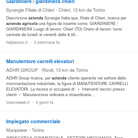
Giardiniere / giardiniera chieri
Synergie Filiale di Chieri
-
Chieri
, 13 km da Torino
Descrizione
azienda
Synergie Italia spa, filiale di Chieri, ricerca per
azienda
agricola
una figura da inserire come: GIARDINIERE /
GIARDINIERA Luogo di lavoro: Chieri (TO) Orario di lavoro: turno
centrale da lunedì al venerdì dalle 8.00...
helplavoro.it
-
3 settimane fa
Manutentore carrelli elevatori
ADHR GROUP
-
Rivoli
, 13 km da Torino
ADHR Group ricerca, per
azienda
cliente operante nel settore della
movimentazione industriale, la figura di MANUTENTORE CARRELLI
ELEVATORI. La risorsa si occuperà di: • Interventi tecnici presso
clienti • Manutenzione ordinaria e straordinaria...
intervieweb.it
-
4 giorni fa
Impiegato commerciale
Manpower
-
Torino
IMPIEGATO/A COMMERCIALE - SETTORE MECCANICO- Zona