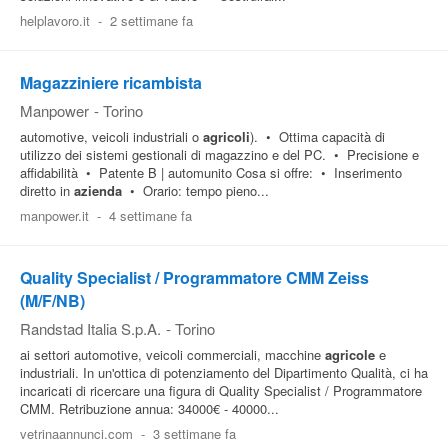
helplavoro.it
-
2 settimane fa
Magazziniere ricambista
Manpower
-
Torino
automotive, veicoli industriali o
agricoli
). • Ottima capacità di
utilizzo dei sistemi gestionali di magazzino e del PC. • Precisione e
affidabilità • Patente B | automunito Cosa si offre: • Inserimento
diretto in
azienda
• Orario: tempo pieno...
manpower.it
-
4 settimane fa
Quality Specialist / Programmatore CMM Zeiss
(M/F/NB)
Randstad Italia S.p.A.
-
Torino
ai settori automotive, veicoli commerciali, macchine
agricole
e
industriali. In un'ottica di potenziamento del Dipartimento Qualità, ci ha
incaricati di ricercare una figura di Quality Specialist / Programmatore
CMM. Retribuzione annua: 34000€ - 40000...
vetrinaannunci.com
-
3 settimane fa