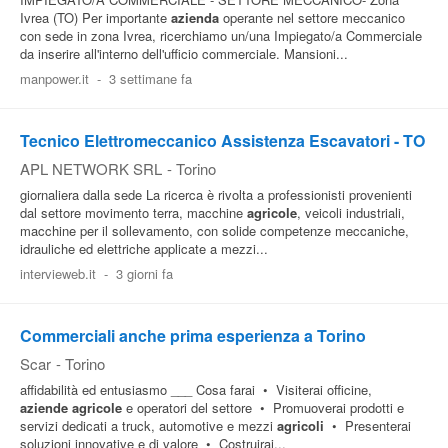
Ivrea (TO) Per importante
azienda
operante nel settore meccanico
con sede in zona Ivrea, ricerchiamo un/una Impiegato/a Commerciale
da inserire all'interno dell'ufficio commerciale. Mansioni...
manpower.it
-
3 settimane fa
Tecnico Elettromeccanico Assistenza Escavatori - TO
APL NETWORK SRL
-
Torino
giornaliera dalla sede La ricerca è rivolta a professionisti provenienti
dal settore movimento terra, macchine
agricole
, veicoli industriali,
macchine per il sollevamento, con solide competenze meccaniche,
idrauliche ed elettriche applicate a mezzi...
intervieweb.it
-
3 giorni fa
Commerciali anche prima esperienza a Torino
Scar
-
Torino
affidabilità ed entusiasmo ___ Cosa farai • Visiterai officine,
aziende
agricole
e operatori del settore • Promuoverai prodotti e
servizi dedicati a truck, automotive e mezzi
agricoli
• Presenterai
soluzioni innovative e di valore • Costruirai...