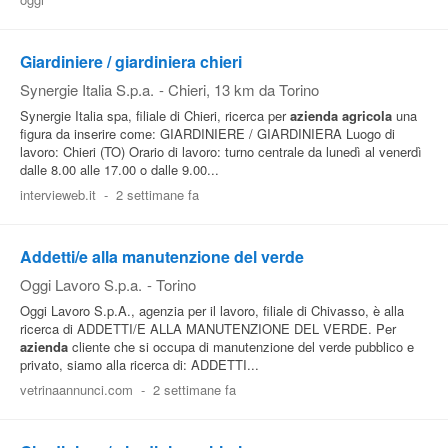
Pubblica
Offerte
Giardiniere / giardiniera chieri
Synergie Italia S.p.a.
-
Chieri
, 13 km da Torino
Synergie Italia spa, filiale di Chieri, ricerca per
azienda
agricola
una
Area
figura da inserire come: GIARDINIERE / GIARDINIERA Luogo di
Aziende
lavoro: Chieri (TO) Orario di lavoro: turno centrale da lunedì al venerdì
dalle 8.00 alle 17.00 o dalle 9.00...
intervieweb.it
-
2 settimane fa
Addetti/e alla manutenzione del verde
Oggi Lavoro S.p.a.
-
Torino
Oggi Lavoro S.p.A., agenzia per il lavoro, filiale di Chivasso, è alla
ricerca di ADDETTI/E ALLA MANUTENZIONE DEL VERDE. Per
azienda
cliente che si occupa di manutenzione del verde pubblico e
privato, siamo alla ricerca di: ADDETTI...
vetrinaannunci.com
-
2 settimane fa