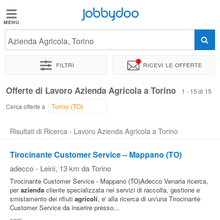
Jobbydoo
Jobbydoo
Azienda Agricola, Torino
Offerte
di
Filtri
Ricevi le offerte
lavoro
Offerte di Lavoro Azienda Agricola a Torino
1 - 15 di 15
Stipendi
Cerca offerte a
Risultati di Ricerca - Lavoro Azienda Agricola a Torino
Elenco
professioni
Tirocinante Customer Service – Mappano (TO)
adecco
-
Leinì
, 13 km da Torino
Blog
Tirocinante Customer Service - Mappano (TO)Adecco Venaria ricerca,
per
azienda
cliente specializzata nei servizi di raccolta, gestione e
smistamento dei rifiuti
agricoli
, e' alla ricerca di un/una Tirocinante
Customer Service da inserire presso...
oggi