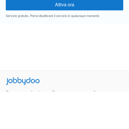
Servizio gratuito. Potrai disattivare il servizio in qualunque momento
Jobbydoo
Cerca per professione
Cerca per area geografica
Cerca per azienda
Termini e Condizioni
Privacy
Contatti
© 2013-2026 Jobbydoo - P.IVA IT02531310346