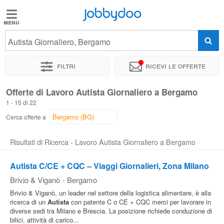
Jobbydoo
Jobbydoo
Autista Giornaliero, Bergamo
Offerte
di
Filtri
Ricevi le offerte
lavoro
Offerte di Lavoro Autista Giornaliero a Bergamo
1 - 15 di 22
Stipendi
Cerca offerte a
Elenco
Risultati di Ricerca - Lavoro Autista Giornaliero a Bergamo
professioni
Autista C/CE + CQC – Viaggi Giornalieri, Zona Milano
Brivio & Viganò
-
Bergamo
Blog
Brivio & Viganò, un leader nel settore della logistica alimentare, è alla
ricerca di un
Autista
con patente C o CE + CQC merci per lavorare in
diverse sedi tra Milano e Brescia. La posizione richiede conduzione di
bilici, attività di carico...