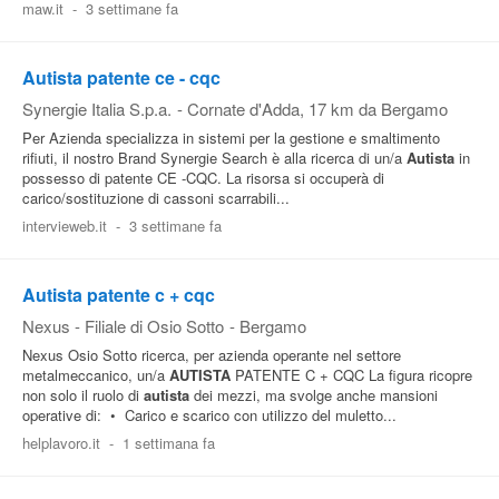
maw.it
-
3 settimane fa
Autista patente ce - cqc
Synergie Italia S.p.a.
-
Cornate d'Adda
, 17 km da Bergamo
Per Azienda specializza in sistemi per la gestione e smaltimento
rifiuti, il nostro Brand Synergie Search è alla ricerca di un/a
Autista
in
possesso di patente CE -CQC. La risorsa si occuperà di
carico/sostituzione di cassoni scarrabili...
intervieweb.it
-
3 settimane fa
Autista patente c + cqc
Nexus - Filiale di Osio Sotto
-
Bergamo
Nexus Osio Sotto ricerca, per azienda operante nel settore
metalmeccanico, un/a
AUTISTA
PATENTE C + CQC La figura ricopre
non solo il ruolo di
autista
dei mezzi, ma svolge anche mansioni
operative di: • Carico e scarico con utilizzo del muletto...
helplavoro.it
-
1 settimana fa