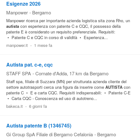
Esigenze 2026
Manpower
-
Bergamo
Manpower ricerca per importante azienda logistica sita zona Rho, un
autista
con esperienza con patente C e CQC, il possesso della
patente E è considerato un requisito preferenziale. Requisiti:
• Patente C e CQC in corso di validità • Esperienza...
manpower.it
-
1 mese fa
Autista pat. c-e, cqc
STAFF SPA
-
Cornate d'Adda
, 17 km da Bergamo
Staff spa, filiale di Suzzara (MN) per strutturata azienda cliente del
settore autotrasporti cerca una figura da inserire come
AUTISTA
con
patente C • E e carta CQC. Requisiti indispensabili: • Patente C-E
• Carta CQC - Conoscenza ed uso di autotreno...
bakeca.it
-
6 giorni fa
Autista patente B (1346745)
Gi Group SpA Filiale di Bergamo Cefalonia
-
Bergamo