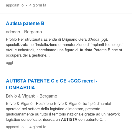
appcast.io
-
4 giorni fa
Pubblica
Offerte
Autista patente B
adecco
-
Bergamo
Area
Profilo Per strutturata azienda di Brignano Gera d'Adda (bg),
Aziende
specializzata nell'installazione e manutenzione di impianti tecnologici
civili e industriali, ricerchiamo una figura di
Autista
Patente B che si
occupera della gestione...
oggi
AUTISTA PATENTE C o CE +CQC merci -
LOMBARDIA
Brivio & Viganò
-
Bergamo
Brivio & Viganò - Posizione Brivio & Viganò, tra i più dinamici
operatori nel settore della logistica alimentare, presente
quotidianamente su tutto il territorio nazionale grazie ad un network
logistico consolidato, ricerca un
AUTISTA
con patente C...
appcast.io
-
4 giorni fa