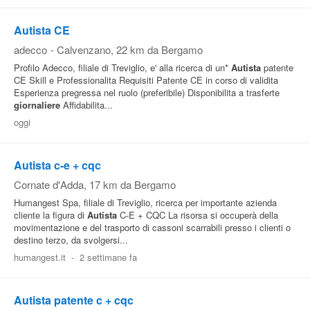
Autista CE
adecco
-
Calvenzano
, 22 km da Bergamo
Profilo Adecco, filiale di Treviglio, e' alla ricerca di un*
Autista
patente
CE Skill e Professionalita Requisiti Patente CE in corso di validita
Esperienza pregressa nel ruolo (preferibile) Disponibilita a trasferte
giornaliere
Affidabilita...
oggi
Autista c-e + cqc
Cornate d'Adda
, 17 km da Bergamo
Humangest Spa, filiale di Treviglio, ricerca per importante azienda
cliente la figura di
Autista
C-E + CQC La risorsa si occuperà della
movimentazione e del trasporto di cassoni scarrabili presso i clienti o
destino terzo, da svolgersi...
humangest.it
-
2 settimane fa
Autista patente c + cqc