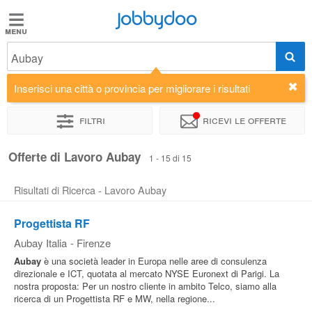
Jobbydoo
Jobbydoo
Aubay
Offerte
di
Inserisci una città o provincia per migliorare i risultati
lavoro
Filtri
Ricevi le offerte
Stipendi
Offerte di Lavoro Aubay
1 - 15 di 15
Risultati di Ricerca - Lavoro Aubay
Elenco
professioni
Progettista RF
Aubay Italia
-
Firenze
Blog
Aubay
è una società leader in Europa nelle aree di consulenza
direzionale e ICT, quotata al mercato NYSE Euronext di Parigi. La
nostra proposta: Per un nostro cliente in ambito Telco, siamo alla
ricerca di un Progettista RF e MW, nella regione...