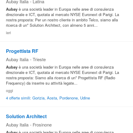
Aubay Italia
-
Latina
Aubay
è una società leader in Europa nelle aree di consulenza
direzionale e ICT, quotata al mercato NYSE Euronext di Parigi. La
nostra proposta: Per un nostro cliente in ambito Telco, siamo alla
ricerca di un* Solution Architect, con almeno 5 anni...
ieri
Progettista RF
Aubay Italia
-
Trieste
Aubay
è una società leader in Europa nelle aree di consulenza
direzionale e ICT, quotata al mercato NYSE Euronext di Parigi. La
nostra proposta: Siamo alla ricerca di un* Progettista RF (Radio
Frequency) da inserire su attività legate...
oggi
4 offerte simili: Gorizia, Aosta, Pordenone, Udine
Solution Architect
Aubay Italia
-
Frosinone
Aubay
è una società leader in Europa nelle aree di consulenza