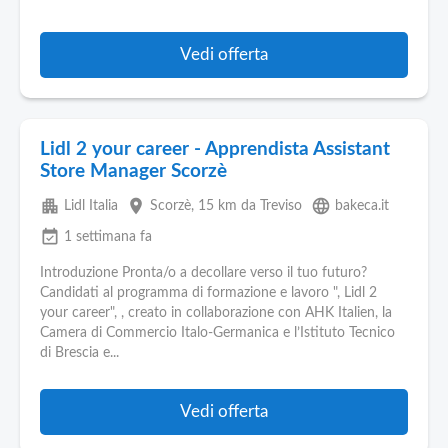
Vedi offerta
Lidl 2 your career - Apprendista Assistant
Store Manager Scorzè
apartment
place
language
Lidl Italia
Scorzè
, 15 km da Treviso
bakeca.it
event_available
1 settimana fa
Introduzione Pronta/o a decollare verso il tuo futuro?
Candidati al programma di formazione e lavoro ", Lidl 2
your career", , creato in collaborazione con AHK Italien, la
Camera di Commercio Italo-Germanica e l’Istituto Tecnico
di Brescia e...
Vedi offerta