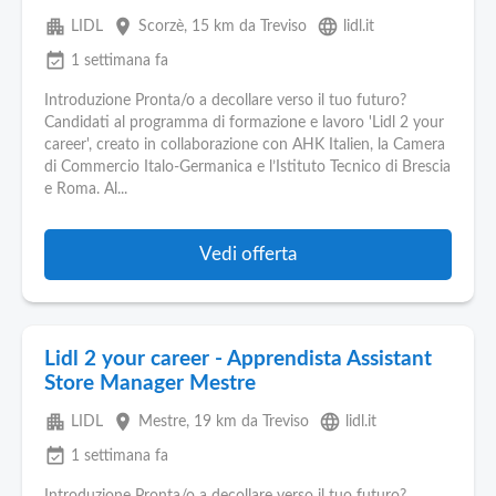
apartment
place
language
LIDL
Scorzè
, 15 km da Treviso
lidl.it
event_available
1 settimana fa
Introduzione Pronta/o a decollare verso il tuo futuro?
Candidati al programma di formazione e lavoro 'Lidl 2 your
career', creato in collaborazione con AHK Italien, la Camera
di Commercio Italo-Germanica e l’Istituto Tecnico di Brescia
e Roma. Al...
Vedi offerta
Lidl 2 your career - Apprendista Assistant
Store Manager Mestre
apartment
place
language
LIDL
Mestre
, 19 km da Treviso
lidl.it
event_available
1 settimana fa