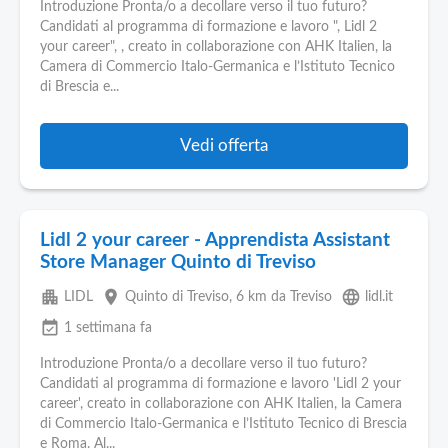
Pubblica
Introduzione Pronta/o a decollare verso il tuo futuro?
Offerte
Candidati al programma di formazione e lavoro ", Lidl 2
your career", , creato in collaborazione con AHK Italien, la
Camera di Commercio Italo-Germanica e l’Istituto Tecnico
Area
di Brescia e...
Aziende
Vedi offerta
Lidl 2 your career - Apprendista Assistant
Store Manager Quinto di Treviso
apartment
place
language
LIDL
Quinto di Treviso
, 6 km da Treviso
lidl.it
event_available
1 settimana fa
Introduzione Pronta/o a decollare verso il tuo futuro?
Candidati al programma di formazione e lavoro 'Lidl 2 your
career', creato in collaborazione con AHK Italien, la Camera
di Commercio Italo-Germanica e l’Istituto Tecnico di Brescia
e Roma. Al...