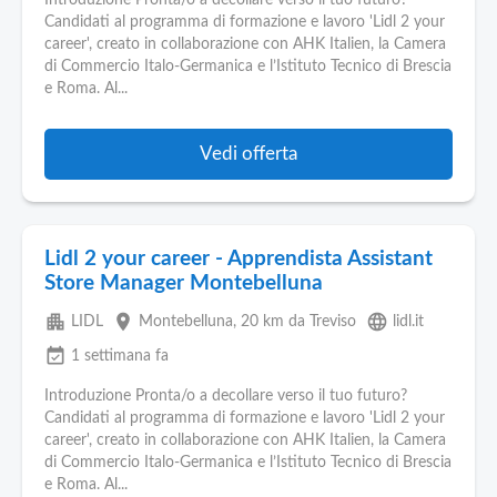
Introduzione Pronta/o a decollare verso il tuo futuro?
Candidati al programma di formazione e lavoro 'Lidl 2 your
career', creato in collaborazione con AHK Italien, la Camera
di Commercio Italo-Germanica e l’Istituto Tecnico di Brescia
e Roma. Al...
Vedi offerta
Lidl 2 your career - Apprendista Assistant
Store Manager Montebelluna
apartment
place
language
LIDL
Montebelluna
, 20 km da Treviso
lidl.it
event_available
1 settimana fa
Introduzione Pronta/o a decollare verso il tuo futuro?
Candidati al programma di formazione e lavoro 'Lidl 2 your
career', creato in collaborazione con AHK Italien, la Camera
di Commercio Italo-Germanica e l’Istituto Tecnico di Brescia
e Roma. Al...