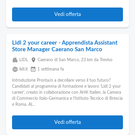
Vedi offerta
Lidl 2 your career - Apprendista Assistant
Store Manager Caerano San Marco
apartment
place
LIDL
Caerano di San Marco
, 23 km da Treviso
language
event_available
lidl.it
1 settimana fa
Introduzione Pronta/o a decollare verso il tuo futuro?
Candidati al programma di formazione e lavoro 'Lidl 2 your
career', creato in collaborazione con AHK Italien, la Camera
di Commercio Italo-Germanica e l’Istituto Tecnico di Brescia
e Roma. Al...
Vedi offerta