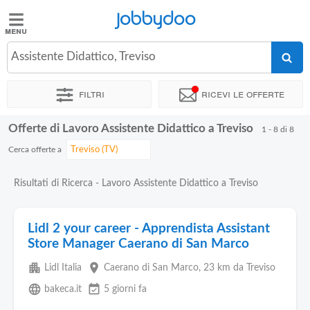
Jobbydoo
Jobbydoo
Assistente Didattico, Treviso
Offerte
di
Filtri
Ricevi le offerte
lavoro
Offerte di Lavoro Assistente Didattico a Treviso
1 - 8 di 8
Stipendi
Cerca offerte a
Elenco
Risultati di Ricerca - Lavoro Assistente Didattico a Treviso
professioni
Lidl 2 your career - Apprendista Assistant
Blog
Store Manager Caerano di San Marco
apartment
place
Lidl Italia
Caerano di San Marco
, 23 km da Treviso
language
event_available
bakeca.it
5 giorni fa