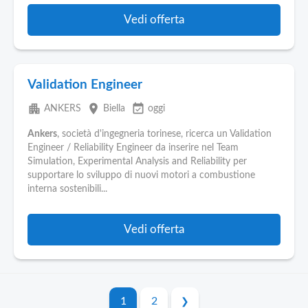
Vedi offerta
Validation Engineer
apartment
place
event_available
ANKERS
Biella
oggi
Ankers
, società d'ingegneria torinese, ricerca un Validation
Engineer / Reliability Engineer da inserire nel Team
Simulation, Experimental Analysis and Reliability per
supportare lo sviluppo di nuovi motori a combustione
interna sostenibili...
Vedi offerta
1
2