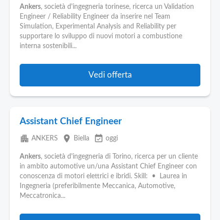
Ankers
, società d'ingegneria torinese, ricerca un Validation
Engineer / Reliability Engineer da inserire nel Team
Simulation, Experimental Analysis and Reliability per
supportare lo sviluppo di nuovi motori a combustione
interna sostenibili...
Vedi offerta
Assistant Chief Engineer
apartment
place
event_available
ANKERS
Biella
oggi
Ankers
, società d'ingegneria di Torino, ricerca per un cliente
in ambito automotive un/una Assistant Chief Engineer con
conoscenza di motori elettrici e ibridi. Skill: • Laurea in
Ingegneria (preferibilmente Meccanica, Automotive,
Meccatronica...