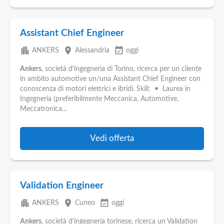
Assistant Chief Engineer
apartment
place
event_available
ANKERS
Alessandria
oggi
Ankers
, società d'ingegneria di Torino, ricerca per un cliente
in ambito automotive un/una Assistant Chief Engineer con
conoscenza di motori elettrici e ibridi. Skill: • Laurea in
Ingegneria (preferibilmente Meccanica, Automotive,
Meccatronica...
Vedi offerta
Validation Engineer
apartment
place
event_available
ANKERS
Cuneo
oggi
Ankers
, società d'ingegneria torinese, ricerca un Validation