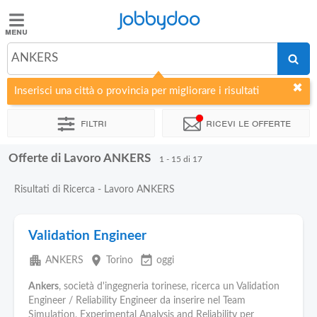
Jobbydoo
Jobbydoo
ANKERS
Offerte
di
Inserisci una città o provincia per migliorare i risultati
lavoro
Filtri
Ricevi le offerte
Stipendi
Offerte di Lavoro ANKERS
1 - 15 di 17
Elenco
Risultati di Ricerca - Lavoro ANKERS
professioni
Validation Engineer
Blog
apartment
place
event_available
ANKERS
Torino
oggi
Ankers
, società d'ingegneria torinese, ricerca un Validation
Engineer / Reliability Engineer da inserire nel Team
Simulation, Experimental Analysis and Reliability per