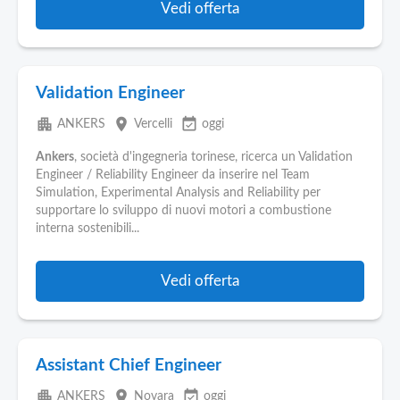
Vedi offerta
Validation Engineer
apartment
place
event_available
ANKERS
Vercelli
oggi
Ankers
, società d'ingegneria torinese, ricerca un Validation
Engineer / Reliability Engineer da inserire nel Team
Simulation, Experimental Analysis and Reliability per
supportare lo sviluppo di nuovi motori a combustione
interna sostenibili...
Vedi offerta
Assistant Chief Engineer
apartment
place
event_available
ANKERS
Novara
oggi