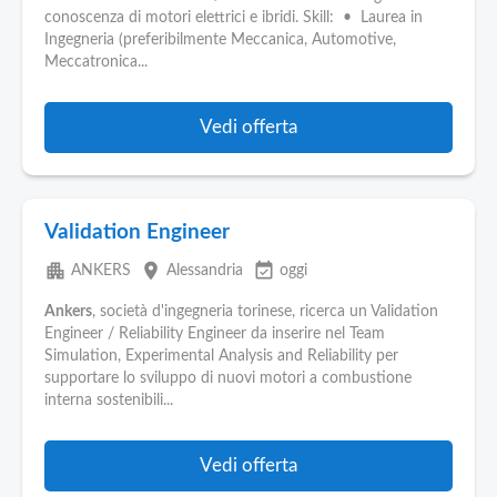
conoscenza di motori elettrici e ibridi. Skill: • Laurea in
Ingegneria (preferibilmente Meccanica, Automotive,
Meccatronica...
Vedi offerta
Validation Engineer
apartment
place
event_available
ANKERS
Alessandria
oggi
Ankers
, società d'ingegneria torinese, ricerca un Validation
Engineer / Reliability Engineer da inserire nel Team
Simulation, Experimental Analysis and Reliability per
supportare lo sviluppo di nuovi motori a combustione
interna sostenibili...
Vedi offerta