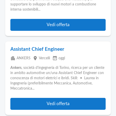
Pubblica
supportare lo sviluppo di nuovi motori a combustione
Offerte
interna sostenibili...
Area
Vedi offerta
Aziende
Assistant Chief Engineer
apartment
place
event_available
ANKERS
Vercelli
oggi
Ankers
, società d'ingegneria di Torino, ricerca per un cliente
in ambito automotive un/una Assistant Chief Engineer con
conoscenza di motori elettrici e ibridi. Skill: • Laurea in
Ingegneria (preferibilmente Meccanica, Automotive,
Meccatronica...
Vedi offerta