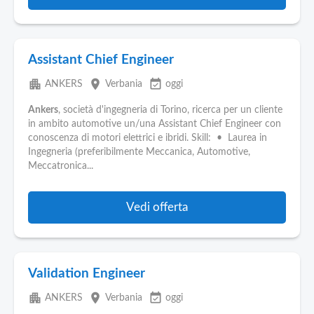
Assistant Chief Engineer
apartment
place
event_available
ANKERS
Verbania
oggi
Ankers
, società d'ingegneria di Torino, ricerca per un cliente
in ambito automotive un/una Assistant Chief Engineer con
conoscenza di motori elettrici e ibridi. Skill: • Laurea in
Ingegneria (preferibilmente Meccanica, Automotive,
Meccatronica...
Vedi offerta
Validation Engineer
apartment
place
event_available
ANKERS
Verbania
oggi