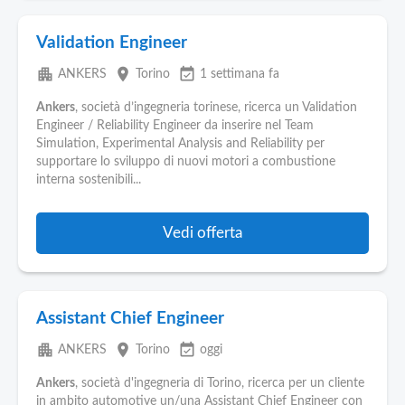
Validation Engineer
apartment
place
event_available
ANKERS
Torino
1 settimana fa
Ankers
, società d’ingegneria torinese, ricerca un Validation
Engineer / Reliability Engineer da inserire nel Team
Simulation, Experimental Analysis and Reliability per
supportare lo sviluppo di nuovi motori a combustione
interna sostenibili...
Vedi offerta
Assistant Chief Engineer
apartment
place
event_available
ANKERS
Torino
oggi
Ankers
, società d'ingegneria di Torino, ricerca per un cliente
in ambito automotive un/una Assistant Chief Engineer con