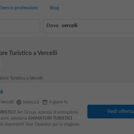
Elenco professioni
Blog
Dove
re Turistico a Vercelli
tore Turistico a Vercelli
26
language
event_available
Vercelli
bakeca.it
4 giorni fa
Vedi offerta
RISTICI
! Art Group, azienda di animazione
 anni, seleziona
ANIMATORI
TURISTICI
iù importanti Tour Operator per la stagione