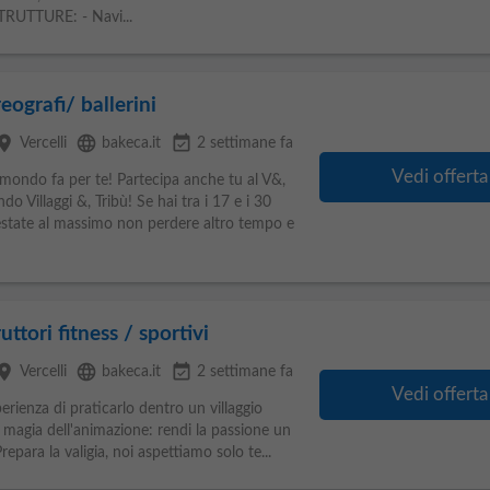
TRUTTURE: - Navi...
eografi/ ballerini
lace
language
event_available
Vercelli
bakeca.it
2 settimane fa
Vedi offerta
o mondo fa per te! Partecipa anche tu al V&,
Villaggi &, Tribù! Se hai tra i 17 e i 30
n’estate al massimo non perdere altro tempo e
uttori fitness / sportivi
lace
language
event_available
Vercelli
bakeca.it
2 settimane fa
Vedi offerta
perienza di praticarlo dentro un villaggio
a magia dell'animazione: rendi la passione un
epara la valigia, noi aspettiamo solo te...