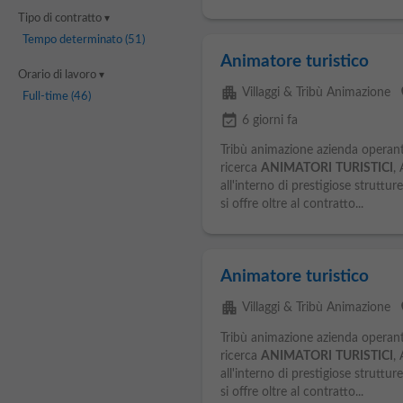
Tipo di contratto
Tempo determinato
(51)
Animatore turistico
Orario di lavoro
apartment
p
Villaggi & Tribù Animazione
Full-time
(46)
event_available
6 giorni fa
Tribù animazione azienda operant
ricerca
ANIMATORI
TURISTICI
,
all'interno di prestigiose struttur
si offre oltre al contratto...
Animatore turistico
apartment
p
Villaggi & Tribù Animazione
Tribù animazione azienda operant
ricerca
ANIMATORI
TURISTICI
,
all'interno di prestigiose struttur
si offre oltre al contratto...