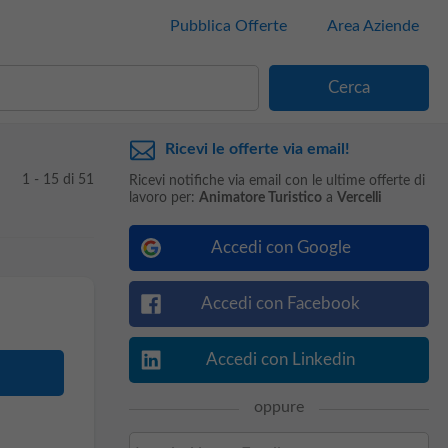
Pubblica Offerte
Area Aziende
Ricevi le offerte via email!
1 - 15 di 51
Ricevi notifiche via email con le ultime offerte di
lavoro per:
Animatore Turistico
a
Vercelli
Accedi con Google
Accedi con Facebook
Accedi con Linkedin
oppure