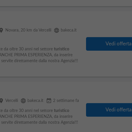
lace
language
Novara
, 20 km da Vercelli
bakeca.it
Vedi offerta
e da oltre 30 anni nel settore
turistico
 ANCHE PRIMA ESPERIENZA, da inserire
e servite direttamente dalla nostra Agenzia!!!
lace
language
event_available
Vercelli
bakeca.it
2 settimane fa
Vedi offerta
e da oltre 30 anni nel settore
turistico
 ANCHE PRIMA ESPERIENZA, da inserire
e servite direttamente dalla nostra Agenzia!!!