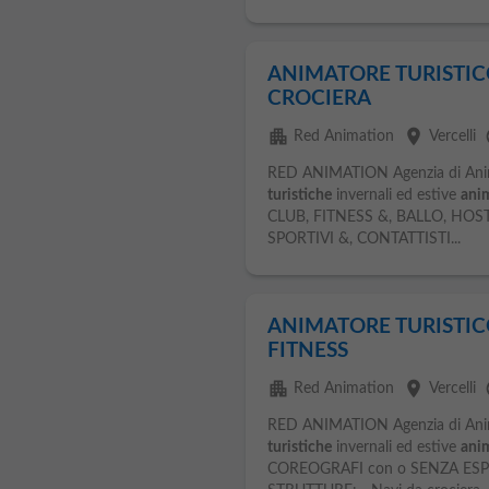
ANIMATORE TURISTICO 
CROCIERA
apartment
place
l
Red Animation
Vercelli
RED ANIMATION Agenzia di An
turistiche
invernali ed estive
anim
CLUB, FITNESS &, BALLO, HOS
SPORTIVI &, CONTATTISTI...
ANIMATORE TURISTICO 
FITNESS
apartment
place
l
Red Animation
Vercelli
RED ANIMATION Agenzia di An
turistiche
invernali ed estive
anim
COREOGRAFI con o SENZA ESPER