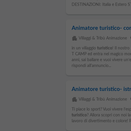
DESTINAZIONI: Italia e Estero S
Animatore turistico- cor
apartment
p
Villaggi & Tribù Animazione
in un villaggio
turistico
! Il nostr
T CAMP ed entra nel magico mondo 
anni, sai ballare e vuoi vivere u
rispondi all'annuncio...
Animatore turistico- istr
apartment
p
Villaggi & Tribù Animazione
Ti piace lo sport? Vuoi vivere l’es
turistico
? Allora scopri con noi l
lavoro di divertimento e colore! Pr