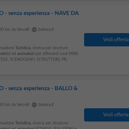
- senza esperienza - NAVE DA
language
 20 km da Vercelli
bakeca.it
Vedi offerta
imazione
Turistica
, ricerca per strutture
atrici
ed
animatori
per differenti ruoli MINI
TESS, SCENOGRAFI, ISTRUTTORI, PR,
- senza esperienza - BALLO &
language
 20 km da Vercelli
bakeca.it
Vedi offerta
imazione
Turistica
, ricerca per strutture