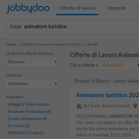
Jobbydoo
Offerte di lavoro
Stipendi
Cosa
Home
Offerte di lavoro Animatore Turistico
Vercelli
Ordina 51 offerte di lavoro
Offerte di Lavoro Animato
Rilevanza
Cerca offerte a
Vercelli (VC)
Distanza
Risultati di Ricerca - Lavoro Anima
Automatica
Animatore turistico 20
Aziende
Villaggi & Tribu Animazione
(10)
apartment
place
Art Swiss Entertainment
Vivateam Animazione
(6)
SELEZIONIAMO
ANIMATORI
TU
Eureka Animazione
(4)
che opera nel settore da oltre 30
Art Swiss
(2)
anche alla prima esperienza per p
MYEVENTS Italia
(1)
estiva e invernale 2025-2026...