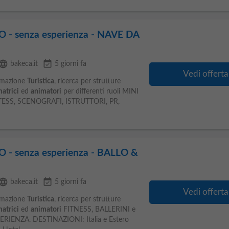
- senza esperienza - NAVE DA
anguage
event_available
bakeca.it
5 giorni fa
Vedi offerta
imazione
Turistica
, ricerca per strutture
atrici
ed
animatori
per differenti ruoli MINI
TESS, SCENOGRAFI, ISTRUTTORI, PR,
- senza esperienza - BALLO &
anguage
event_available
bakeca.it
5 giorni fa
Vedi offerta
imazione
Turistica
, ricerca per strutture
atrici
ed
animatori
FITNESS, BALLERINI e
IENZA. DESTINAZIONI: Italia e Estero