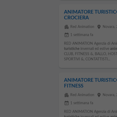
ANIMATORE TURISTICO 
CROCIERA
apartment
place
Red Animation
Novara
,
event_available
1 settimana fa
RED ANIMATION Agenzia di An
turistiche
invernali ed estive
anim
CLUB, FITNESS &, BALLO, HOS
SPORTIVI &, CONTATTISTI...
ANIMATORE TURISTICO 
FITNESS
apartment
place
Red Animation
Novara
,
event_available
1 settimana fa
RED ANIMATION Agenzia di An