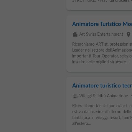
STRUTTURE: - Navi da crociera - 
Animatore Turistico M
apartment
place
Art Swiss Entertainment
Ricerchiamo ARTist, professionist
Leader nel settore dell'Animazio
importanti Tour Operator, selez
inserire nelle migliori strutture...
Animatore turistico tecn
apartment
p
Villaggi & Tribù Animazione
Ricerchiamo tecnici audio/luci- d
estiva da inserire all’interno del
fantastica in villaggi, resort, fami
all'estero...