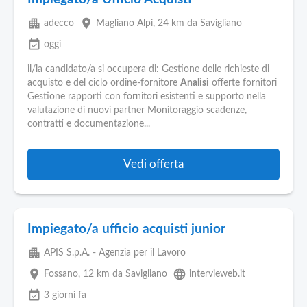
apartment
place
adecco
Magliano Alpi
, 24 km da Savigliano
event_available
oggi
il/la candidato/a si occupera di: Gestione delle richieste di
acquisto e del ciclo ordine-fornitore
Analisi
offerte fornitori
Gestione rapporti con fornitori esistenti e supporto nella
valutazione di nuovi partner Monitoraggio scadenze,
contratti e documentazione...
Vedi offerta
Impiegato/a ufficio acquisti junior
apartment
APIS S.p.A. - Agenzia per il Lavoro
place
language
Fossano
, 12 km da Savigliano
intervieweb.it
event_available
3 giorni fa