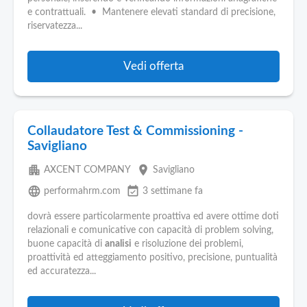
e contrattuali. • Mantenere elevati standard di precisione,
riservatezza...
Vedi offerta
Collaudatore Test & Commissioning -
Savigliano
apartment
place
AXCENT COMPANY
Savigliano
language
event_available
performahrm.com
3 settimane fa
dovrà essere particolarmente proattiva ed avere ottime doti
relazionali e comunicative con capacità di problem solving,
buone capacità di
analisi
e risoluzione dei problemi,
proattività ed atteggiamento positivo, precisione, puntualità
ed accuratezza...