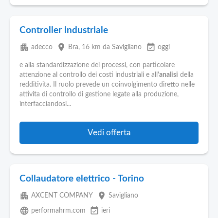
Controller industriale
apartment
place
event_available
adecco
Bra
, 16 km da Savigliano
oggi
e alla standardizzazione dei processi, con particolare
attenzione al controllo dei costi industriali e all'
analisi
della
redditivita. Il ruolo prevede un coinvolgimento diretto nelle
attivita di controllo di gestione legate alla produzione,
interfacciandosi...
Vedi offerta
Collaudatore elettrico - Torino
apartment
place
AXCENT COMPANY
Savigliano
language
event_available
performahrm.com
ieri