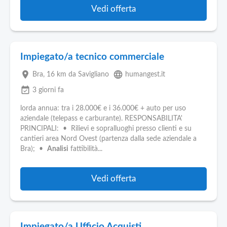
Vedi offerta
Impiegato/a tecnico commerciale
place
language
Bra
, 16 km da Savigliano
humangest.it
event_available
3 giorni fa
lorda annua: tra i 28.000€ e i 36.000€ + auto per uso
aziendale (telepass e carburante). RESPONSABILITA'
PRINCIPALI: • Rilievi e sopralluoghi presso clienti e su
cantieri area Nord Ovest (partenza dalla sede aziendale a
Bra); •
Analisi
fattibilità...
Vedi offerta
Impiegato/a Ufficio Acquisti