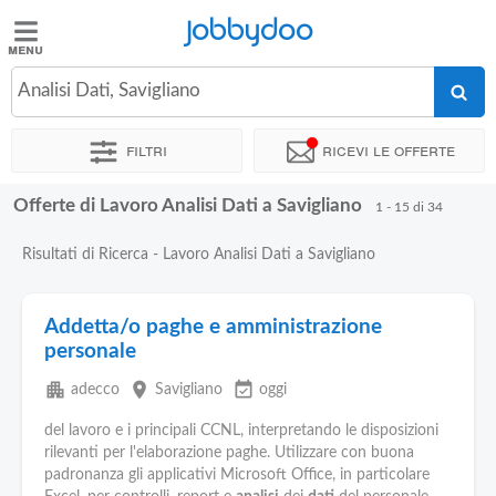
Jobbydoo
Jobbydoo
Analisi Dati, Savigliano
Offerte
di
Filtri
Ricevi le offerte
lavoro
Offerte di Lavoro Analisi Dati a Savigliano
1 - 15 di 34
Stipendi
Risultati di Ricerca - Lavoro Analisi Dati a Savigliano
Elenco
professioni
Addetta/o paghe e amministrazione
personale
Blog
apartment
place
event_available
adecco
Savigliano
oggi
del lavoro e i principali CCNL, interpretando le disposizioni
rilevanti per l'elaborazione paghe. Utilizzare con buona
padronanza gli applicativi Microsoft Office, in particolare