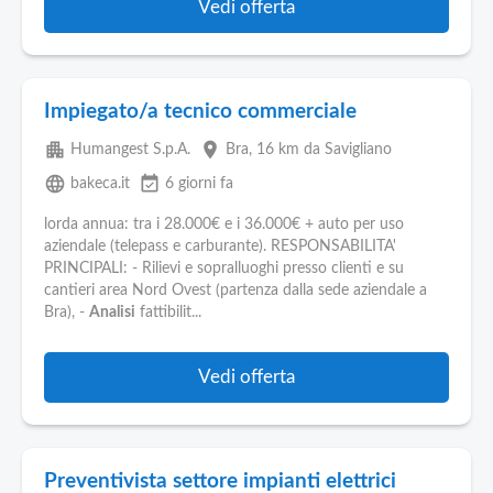
Vedi offerta
Impiegato/a tecnico commerciale
apartment
place
Humangest S.p.A.
Bra
, 16 km da Savigliano
language
event_available
bakeca.it
6 giorni fa
lorda annua: tra i 28.000€ e i 36.000€ + auto per uso
aziendale (telepass e carburante). RESPONSABILITA'
PRINCIPALI: - Rilievi e sopralluoghi presso clienti e su
cantieri area Nord Ovest (partenza dalla sede aziendale a
Bra), -
Analisi
fattibilit...
Vedi offerta
Preventivista settore impianti elettrici