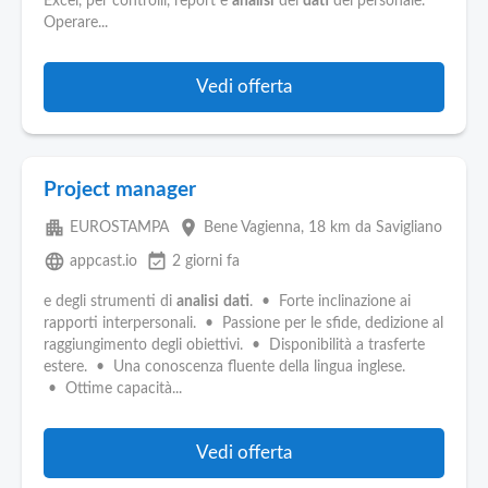
Pubblica
Excel, per controlli, report e
analisi
dei
dati
del personale.
Operare...
Offerte
Vedi offerta
Area
Aziende
Project manager
apartment
place
EUROSTAMPA
Bene Vagienna
, 18 km da Savigliano
language
event_available
appcast.io
2 giorni fa
e degli strumenti di
analisi
dati
. • Forte inclinazione ai
rapporti interpersonali. • Passione per le sfide, dedizione al
raggiungimento degli obiettivi. • Disponibilità a trasferte
estere. • Una conoscenza fluente della lingua inglese.
• Ottime capacità...
Vedi offerta