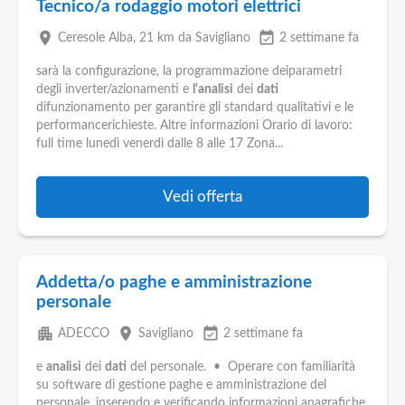
Tecnico/a rodaggio motori elettrici
place
event_available
Ceresole Alba
, 21 km da Savigliano
2 settimane fa
sarà la configurazione, la programmazione deiparametri
degli inverter/azionamenti e
l'analisi
dei
dati
difunzionamento per garantire gli standard qualitativi e le
performancerichieste. Altre informazioni Orario di lavoro:
full time lunedì venerdì dalle 8 alle 17 Zona...
Vedi offerta
Addetta/o paghe e amministrazione
personale
apartment
place
event_available
ADECCO
Savigliano
2 settimane fa
e
analisi
dei
dati
del personale. • Operare con familiarità
su software di gestione paghe e amministrazione del
personale, inserendo e verificando informazioni anagrafiche