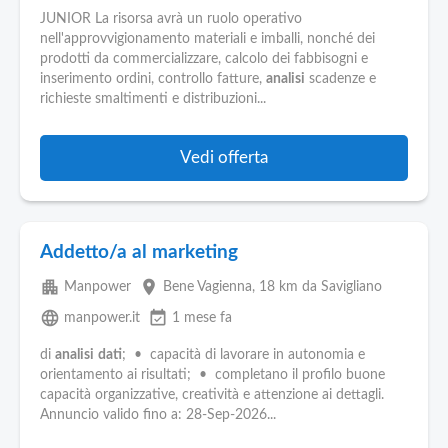
JUNIOR La risorsa avrà un ruolo operativo
nell'approvvigionamento materiali e imballi, nonché dei
prodotti da commercializzare, calcolo dei fabbisogni e
inserimento ordini, controllo fatture,
analisi
scadenze e
richieste smaltimenti e distribuzioni...
Vedi offerta
Addetto/a al marketing
apartment
place
Manpower
Bene Vagienna
, 18 km da Savigliano
language
event_available
manpower.it
1 mese fa
di
analisi
dati
; • capacità di lavorare in autonomia e
orientamento ai risultati; • completano il profilo buone
capacità organizzative, creatività e attenzione ai dettagli.
Annuncio valido fino a: 28-Sep-2026...