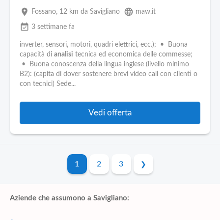
place
language
Fossano
, 12 km da Savigliano
maw.it
event_available
3 settimane fa
inverter, sensori, motori, quadri elettrici, ecc.); • Buona
capacità di
analisi
tecnica ed economica delle commesse;
• Buona conoscenza della lingua inglese (livello minimo
B2): (capita di dover sostenere brevi video call con clienti o
con tecnici) Sede...
Vedi offerta
1
2
3
Aziende che assumono a Savigliano: