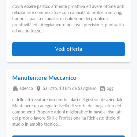
dovrà essere particolarmente proattiva ed avere ottime doti
relazionali e comunicative con capacità di problem solving,
buone capacità di
analisi
e risoluzione dei problemi,
proattività ed atteggiamento positivo, precisione, puntualità
ed accuratezza...
Vedi offerta
Manutentore Meccanico
apartment
place
event_available
adecco
Saluzzo
, 13 km da Savigliano
oggi
e delle attrezzature inserendo i
dati
nel gestionale aziendale
Mantenere un adeguato livello di scorte del magazzino dei
componenti Proporre azioni migliorative in base ai risultati
del proprio lavoro Skill e Professionalita Richiesto titolo di
studio in ambito tecnico...