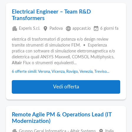
Electrical Engineer – Team R&D
Transformers
apartment
place
language
event_available
Experis S.r.l.
Padova
appcast.io
6 giorni fa
elettrica di trasformatori di potenza e/o design review
tramite strumenti di simulazione FEM. • Esperienza
pratica con software di simulazione elettromagnetica e/o
dielettrica quali ANSYS Maxwell, COMSOL Multiphysics,
Altair
Flux o strumenti equivalenti...
6 offerte simili: Verona, Vicenza, Rovigo, Venezia, Treviso...
Vedi offerta
Remote Agile PM & Operations Lead (IT
Modernization)
apartment
place
Gruppo Gecal Informatica - Altair Systems
Italia