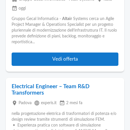
event_available
oggi
Gruppo Gecal Informatica -
Altair
Systems cerca un Agile
Project Manager & Operations Specialist per un progetto
pluriennale di modernizzazione dell’infrastruttura IT. Il ruolo
prevede definizione di piani, backlog, monitoraggio e
reportistica...
Vedi offerta
Electrical Engineer – Team R&D
Transformers
place
language
event_available
Padova
experis.it
2 mesi fa
nella progettazione elettrica di trasformatori di potenza e/o
design review tramite strumenti di simulazione FEM.
• Esperienza pratica con software di simulazione