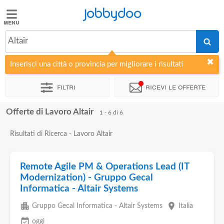
Jobbydoo
Jobbydoo
Altair
Offerte
di
Inserisci una città o provincia per migliorare i risultati
lavoro
Filtri
Ricevi le offerte
Stipendi
Offerte di Lavoro Altair
1 - 6 di 6
Elenco
Risultati di Ricerca - Lavoro Altair
professioni
Remote Agile PM & Operations Lead (IT
Blog
Modernization) - Gruppo Gecal
Informatica - Altair Systems
apartment
place
Gruppo Gecal Informatica - Altair Systems
Italia
event_available
oggi