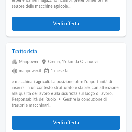
esperienza nel magazzino ricambi, preferibilmente nel
settore delle macchine
agricole
...
Vedi offerta
Trattorista
apartment
place
Manpower
Crema
, 19 km da Orzinuovi
language
event_available
manpower.it
1 mese fa
e macchinari
agricoli
. La posizione offre l'opportunità di
inserirsi in un contesto strutturato e stabile, con attenzione
alla qualità del lavoro e alla sicurezza sul luogo di lavoro.
Responsabilità del Ruolo • Gestire la conduzione di
trattori e macchinari...
Vedi offerta