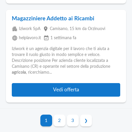
Magazziniere Addetto ai Ricambi
apartment
place
Iziwork SpA
Camisano
, 15 km da Orzinuovi
language
event_available
helplavoro.it
1 settimana fa
Iziwork è un agenzia digitale per il lavoro che ti aiuta a
trovare il ruolo giusto in modo semplice e veloce.
Descrizione posizione Per azienda cliente localizzata a
Camisano (CR) e operante nel settore della produzione
agricola
, ricerchiamo...
Vedi offerta
1
2
3