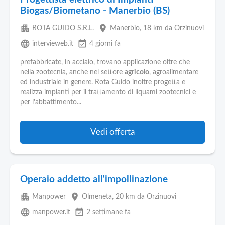
Biogas/Biometano - Manerbio (BS)
apartment
place
ROTA GUIDO S.R.L.
Manerbio
, 18 km da Orzinuovi
language
event_available
intervieweb.it
4 giorni fa
prefabbricate, in acciaio, trovano applicazione oltre che
nella zootecnia, anche nel settore
agricolo
, agroalimentare
ed industriale in genere. Rota Guido inoltre progetta e
realizza impianti per il trattamento di liquami zootecnici e
per l'abbattimento...
Vedi offerta
Operaio addetto all'impollinazione
apartment
place
Manpower
Olmeneta
, 20 km da Orzinuovi
language
event_available
manpower.it
2 settimane fa