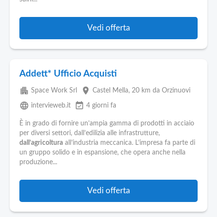
Pubblica
Offerte
Vedi offerta
Area
Aziende
Addett* Ufficio Acquisti
apartment
place
Space Work Srl
Castel Mella
, 20 km da Orzinuovi
language
event_available
intervieweb.it
4 giorni fa
È in grado di fornire un’ampia gamma di prodotti in acciaio
per diversi settori, dall’edilizia alle infrastrutture,
dall’agricoltura
all’industria meccanica. L’impresa fa parte di
un gruppo solido e in espansione, che opera anche nella
produzione...
Vedi offerta