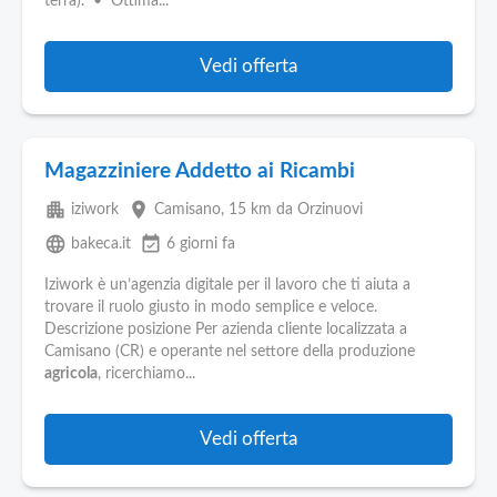
terra). • Ottima...
Vedi offerta
Magazziniere Addetto ai Ricambi
apartment
place
iziwork
Camisano
, 15 km da Orzinuovi
language
event_available
bakeca.it
6 giorni fa
Iziwork è un’agenzia digitale per il lavoro che ti aiuta a
trovare il ruolo giusto in modo semplice e veloce.
Descrizione posizione Per azienda cliente localizzata a
Camisano (CR) e operante nel settore della produzione
agricola
, ricerchiamo...
Vedi offerta