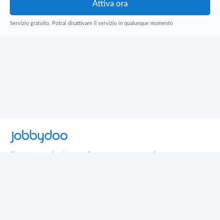
Servizio gratuito. Potrai disattivare il servizio in qualunque momento
Jobbydoo
Cerca per professione
Cerca per area geografica
Cerca per azienda
Termini e Condizioni
Privacy
Contatti
© 2013-2026 Jobbydoo - P.IVA IT02531310346