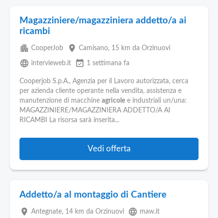
Magazziniere/magazziniera addetto/a ai
ricambi
apartment
place
CooperJob
Camisano
, 15 km da Orzinuovi
language
event_available
intervieweb.it
1 settimana fa
Cooperjob S.p.A., Agenzia per il Lavoro autorizzata, cerca
per azienda cliente operante nella vendita, assistenza e
manutenzione di macchine
agricole
e industriali un/una:
MAGAZZINIERE/MAGAZZINIERA ADDETTO/A AI
RICAMBI La risorsa sarà inserita...
Vedi offerta
Addetto/a al montaggio di Cantiere
place
language
Antegnate
, 14 km da Orzinuovi
maw.it