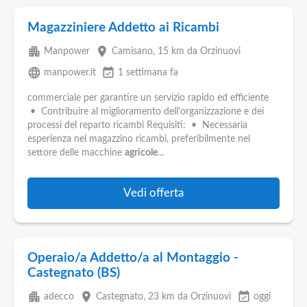
Magazziniere Addetto ai Ricambi
apartment
place
Manpower
Camisano
, 15 km da Orzinuovi
language
event_available
manpower.it
1 settimana fa
commerciale per garantire un servizio rapido ed efficiente
• Contribuire al miglioramento dell'organizzazione e dei
processi del reparto ricambi Requisiti: • Necessaria
esperienza nel magazzino ricambi, preferibilmente nel
settore delle macchine
agricole
...
Vedi offerta
Operaio/a Addetto/a al Montaggio -
Castegnato (BS)
apartment
place
event_available
adecco
Castegnato
, 23 km da Orzinuovi
oggi