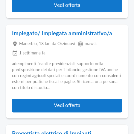
Vedi offerta
Impiegato/ impiegata amministrativo/a
place
language
Manerbio
, 18 km da Orzinuovi
maw.it
event_available
1 settimana fa
adempimenti fiscali e previdenziali: supporto nella
predisposizione dei dati per il bilancio, gestione IVA anche
con regimi
agricoli
speciali e coordinamento con consulenti
esterni per pratiche fiscali e paghe. Si ricerca una persona
con titolo di studio...
Vedi offerta
Progettista elettrico di Impianti