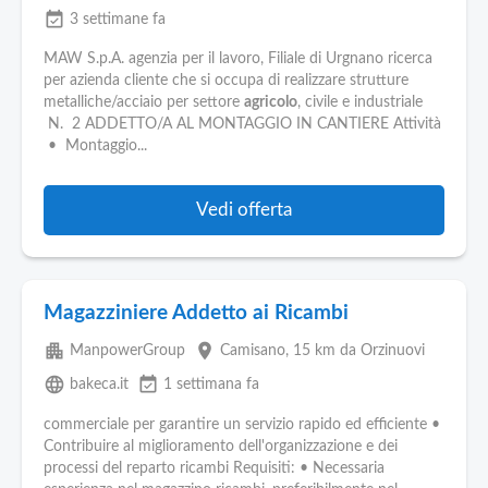
event_available
3 settimane fa
MAW S.p.A. agenzia per il lavoro, Filiale di Urgnano ricerca
per azienda cliente che si occupa di realizzare strutture
metalliche/acciaio per settore
agricolo
, civile e industriale
N. 2 ADDETTO/A AL MONTAGGIO IN CANTIERE Attività
• Montaggio...
Vedi offerta
Magazziniere Addetto ai Ricambi
apartment
place
ManpowerGroup
Camisano
, 15 km da Orzinuovi
language
event_available
bakeca.it
1 settimana fa
commerciale per garantire un servizio rapido ed efficiente •
Contribuire al miglioramento dell'organizzazione e dei
processi del reparto ricambi Requisiti: • Necessaria