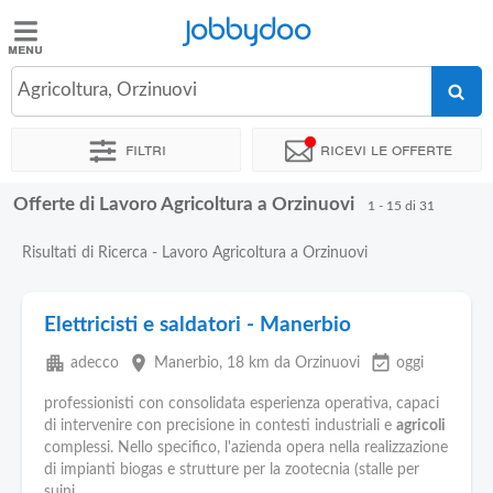
Jobbydoo
Jobbydoo
Agricoltura, Orzinuovi
Offerte
di
Filtri
Ricevi le offerte
lavoro
Offerte di Lavoro Agricoltura a Orzinuovi
1 - 15 di 31
Stipendi
Risultati di Ricerca - Lavoro Agricoltura a Orzinuovi
Elenco
professioni
Elettricisti e saldatori - Manerbio
apartment
place
event_available
adecco
Manerbio
, 18 km da Orzinuovi
oggi
Blog
professionisti con consolidata esperienza operativa, capaci
di intervenire con precisione in contesti industriali e
agricoli
complessi. Nello specifico, l'azienda opera nella realizzazione
di impianti biogas e strutture per la zootecnia (stalle per
suini...