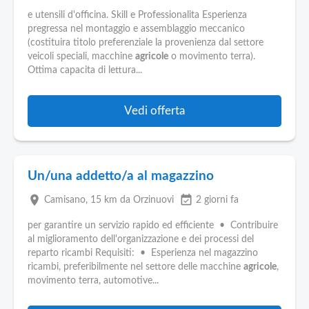
e utensili d'officina. Skill e Professionalita Esperienza
pregressa nel montaggio e assemblaggio meccanico
(costituira titolo preferenziale la provenienza dal settore
veicoli speciali, macchine
agricole
o movimento terra).
Ottima capacita di lettura...
Vedi offerta
Un/una addetto/a al magazzino
place
event_available
Camisano
, 15 km da Orzinuovi
2 giorni fa
per garantire un servizio rapido ed efficiente • Contribuire
al miglioramento dell'organizzazione e dei processi del
reparto ricambi Requisiti: • Esperienza nel magazzino
ricambi, preferibilmente nel settore delle macchine
agricole
,
movimento terra, automotive...