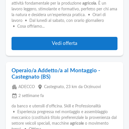
attività fondamentale per la produzione
agricola
. È un
lavoro leggero, stimolante e formativo, perfetto per chi ama
la natura e desidera un’esperienza pratica. • Orari di
lavoro • Dal lunedì al sabato, con orario giornaliero
• Cosa offriamo...
Vedi offerta
Operaio/a Addetto/a al Montaggio -
Castegnato (BS)
apartment
place
ADECCO
Castegnato
, 23 km da Orzinuovi
event_available
2 settimane fa
da banco e utensili d'officina. Skill e Professionalità
• Esperienza pregressa nel montaggio e assemblaggio
meccanico (costituirà titolo preferenziale la provenienza dal
settore veicoli speciali, macchine
agricole
o movimento