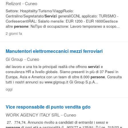
Relizont
-
Cuneo
Settore: Hospitality/Turismo/ViaggiRuolo:
Centralino/Segretariato/
Servizi
generaliCCNL applicato: TURISMO -
ConfesercentiRAL: Salario mensile: EUR 1200 - EUR 1600Gestisce
altre
persone
: NoTipo di occupazione: Lavoro temporaneo a scopo...
2 giorni fa
Manutentori elettromeccanici mezzi ferroviari
Gi Group
-
Cuneo
del lavoro e una tra le principali realtà che offrono
servizi
e
consulenza HR a livello globale. Siamo presenti in più di 37 Paesi in
Europa, Asia e America con un team di oltre 8.000
persone
. Consulta
tutti i nostri annunci su www.gigroup.it Gi Group S.p.A...
oggi
Vice responsabile di punto vendita gdo
WORK AGENCY ITALY SRL
-
Cuneo
27. 774,74. Annuncio rivolto a candidati di entrambi i sessi e
persone
di ogni età e nazionalità (L. 903/77 e 125/91; D.Lgs. 215/03 e