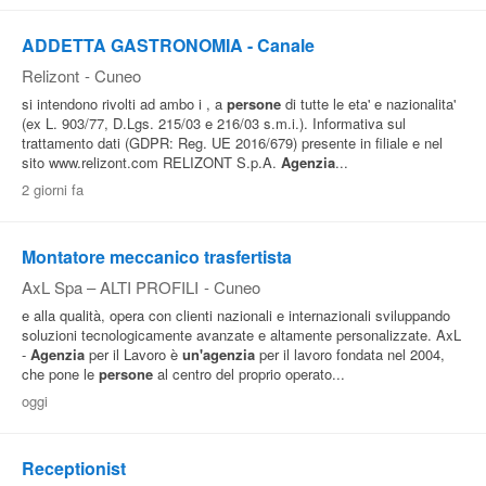
ADDETTA GASTRONOMIA - Canale
Relizont
-
Cuneo
si intendono rivolti ad ambo i , a
persone
di tutte le eta' e nazionalita'
(ex L. 903/77, D.Lgs. 215/03 e 216/03 s.m.i.). Informativa sul
trattamento dati (GDPR: Reg. UE 2016/679) presente in filiale e nel
sito www.relizont.com RELIZONT S.p.A.
Agenzia
...
2 giorni fa
Montatore meccanico trasfertista
AxL Spa – ALTI PROFILI
-
Cuneo
e alla qualità, opera con clienti nazionali e internazionali sviluppando
soluzioni tecnologicamente avanzate e altamente personalizzate. AxL
-
Agenzia
per il Lavoro è
un'agenzia
per il lavoro fondata nel 2004,
che pone le
persone
al centro del proprio operato...
oggi
Receptionist