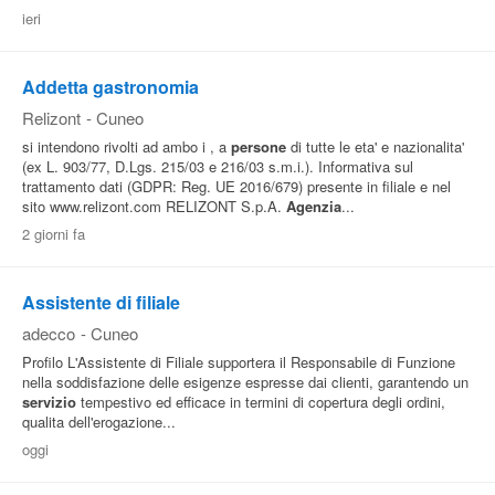
ieri
Pubblica
Offerte
Addetta gastronomia
Relizont
-
Cuneo
Area
si intendono rivolti ad ambo i , a
persone
di tutte le eta' e nazionalita'
Aziende
(ex L. 903/77, D.Lgs. 215/03 e 216/03 s.m.i.). Informativa sul
trattamento dati (GDPR: Reg. UE 2016/679) presente in filiale e nel
sito www.relizont.com RELIZONT S.p.A.
Agenzia
...
2 giorni fa
Assistente di filiale
adecco
-
Cuneo
Profilo L'Assistente di Filiale supportera il Responsabile di Funzione
nella soddisfazione delle esigenze espresse dai clienti, garantendo un
servizio
tempestivo ed efficace in termini di copertura degli ordini,
qualita dell'erogazione...
oggi