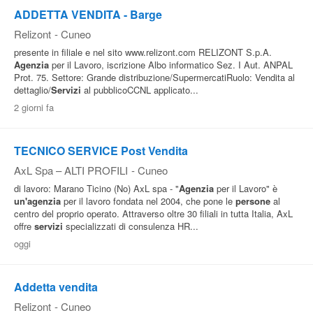
ADDETTA VENDITA - Barge
Relizont
-
Cuneo
presente in filiale e nel sito www.relizont.com RELIZONT S.p.A.
Agenzia
per il Lavoro, iscrizione Albo informatico Sez. I Aut. ANPAL
Prot. 75. Settore: Grande distribuzione/SupermercatiRuolo: Vendita al
dettaglio/
Servizi
al pubblicoCCNL applicato...
2 giorni fa
TECNICO SERVICE Post Vendita
AxL Spa – ALTI PROFILI
-
Cuneo
di lavoro: Marano Ticino (No) AxL spa - "
Agenzia
per il Lavoro" è
un'agenzia
per il lavoro fondata nel 2004, che pone le
persone
al
centro del proprio operato. Attraverso oltre 30 filiali in tutta Italia, AxL
offre
servizi
specializzati di consulenza HR...
oggi
Addetta vendita
Relizont
-
Cuneo