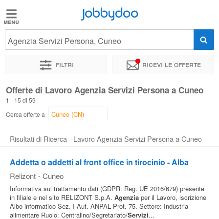
Jobbydoo
Jobbydoo
Agenzia Servizi Persona, Cuneo
Offerte
di
Filtri
Ricevi le offerte
lavoro
Offerte di Lavoro Agenzia Servizi Persona a Cuneo
1 - 15 di 59
Stipendi
Cerca offerte a
Elenco
Risultati di Ricerca - Lavoro Agenzia Servizi Persona a Cuneo
professioni
Addetta o addetti al front office in tirocinio - Alba
Relizont
-
Cuneo
Blog
Informativa sul trattamento dati (GDPR: Reg. UE 2016/679) presente
in filiale e nel sito RELIZONT S.p.A.
Agenzia
per il Lavoro, iscrizione
Albo informatico Sez. I Aut. ANPAL Prot. 75. Settore: Industria
alimentare Ruolo: Centralino/Segretariato/
Servizi
...