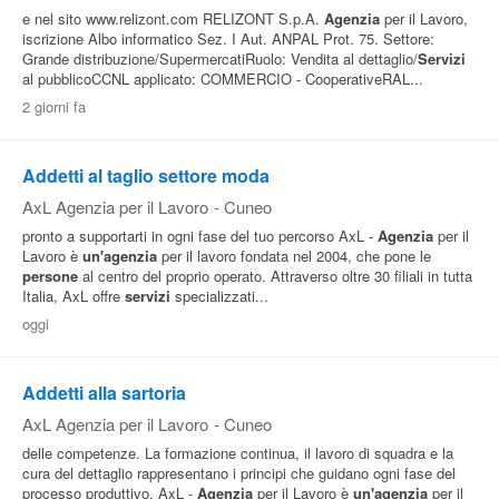
e nel sito www.relizont.com RELIZONT S.p.A.
Agenzia
per il Lavoro,
iscrizione Albo informatico Sez. I Aut. ANPAL Prot. 75. Settore:
Grande distribuzione/SupermercatiRuolo: Vendita al dettaglio/
Servizi
al pubblicoCCNL applicato: COMMERCIO - CooperativeRAL...
2 giorni fa
Addetti al taglio settore moda
AxL Agenzia per il Lavoro
-
Cuneo
pronto a supportarti in ogni fase del tuo percorso AxL -
Agenzia
per il
Lavoro è
un'agenzia
per il lavoro fondata nel 2004, che pone le
persone
al centro del proprio operato. Attraverso oltre 30 filiali in tutta
Italia, AxL offre
servizi
specializzati...
oggi
Addetti alla sartoria
AxL Agenzia per il Lavoro
-
Cuneo
delle competenze. La formazione continua, il lavoro di squadra e la
cura del dettaglio rappresentano i principi che guidano ogni fase del
processo produttivo. AxL -
Agenzia
per il Lavoro è
un'agenzia
per il