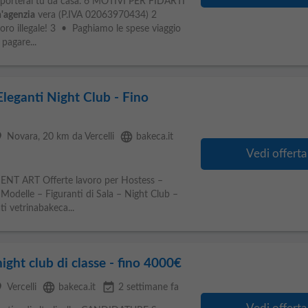
 li porterai tu da casa. 6 MOTIVI PER FIDARTI
'agenzia
vera (P.IVA 02063970434) 2
ro illegale! 3 • Paghiamo le spese viaggio
pagare...
leganti Night Club - Fino
ce
language
Novara
, 20 km da Vercelli
bakeca.it
Vedi offerta
ART Offerte lavoro per Hostess –
Modelle – Figuranti di Sala – Night Club –
i vetrinabakeca...
ght club di classe - fino 4000€
ce
language
event_available
Vercelli
bakeca.it
2 settimane fa