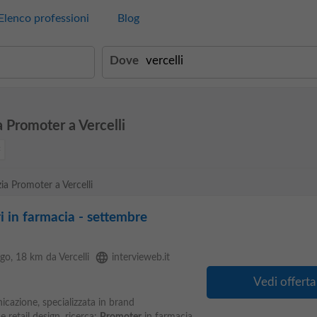
Elenco professioni
Blog
Dove
 Promoter a Vercelli
ia Promoter a Vercelli
i in farmacia - settembre
language
ngo
, 18 km da Vercelli
intervieweb.it
Vedi offerta
cazione, specializzata in brand