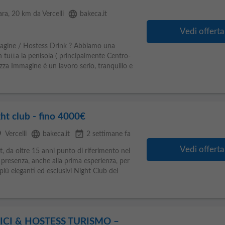
language
ara
, 20 km da Vercelli
bakeca.it
Vedi offerta
agine / Hostess Drink ? Abbiamo una
n tutta la penisola ( principalmente Centro-
za Immagine è un lavoro serio, tranquillo e
ht club - fino 4000€
ce
language
event_available
Vercelli
bakeca.it
2 settimane fa
Vedi offerta
da oltre 15 anni punto di riferimento nel
a presenza, anche alla prima esperienza, per
 eleganti ed esclusivi Night Club del
ICI & HOSTESS TURISMO –