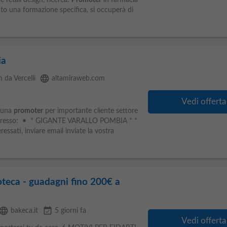
 retail design, ricerca:
Promoter
in farmacia
uto una formazione specifica, si occuperà di
ia
language
 da Vercelli
altamiraweb.com
Vedi offerta
 una
promoter
per importante cliente settore
presso: • * GIGANTE VARALLO POMBIA * *
ssati, inviare email inviate la vostra
teca - guadagni fino 200€ a
anguage
event_available
bakeca.it
5 giorni fa
Vedi offerta