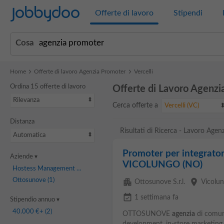
Jobbydoo
Offerte di lavoro
Stipendi
Cosa
Home
Offerte di lavoro Agenzia Promoter
Vercelli
Ordina 15 offerte di lavoro
Offerte di Lavoro Agenzia
Rilevanza
Cerca offerte a
Vercelli (VC)
Distanza
Risultati di Ricerca - Lavoro Agenz
Automatica
Promoter per integrator
Aziende
VICOLUNGO (NO)
Hostess Management Art
(2)
Ottosunove
(1)
apartment
place
Ottosunove S.r.l.
Vicolu
event_available
1 settimana fa
Stipendio annuo
40.000 €
+ (2)
OTTOSUNOVE
agenzia
di comuni