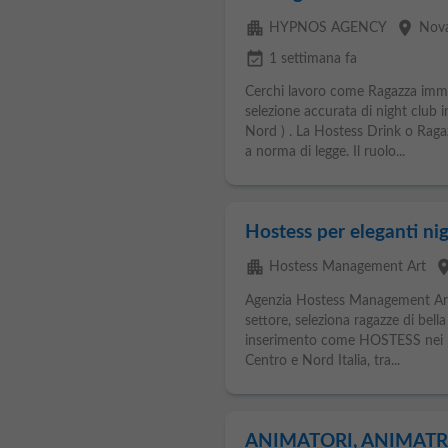
apartment
place
HYPNOS AGENCY
Nov
event_available
1 settimana fa
Cerchi lavoro come Ragazza imm
selezione accurata di night club i
Nord ) . La Hostess Drink o Ragaz
a norma di legge. Il ruolo...
Hostess per eleganti nig
apartment
pla
Hostess Management Art
Agenzia Hostess Management Art, 
settore, seleziona ragazze di bell
inserimento come HOSTESS nei più
Centro e Nord Italia, tra...
ANIMATORI, ANIMATR