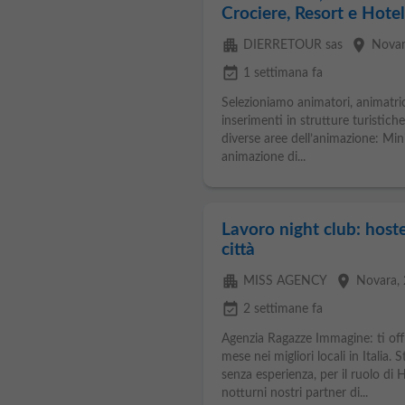
Crociere, Resort e Hote
apartment
place
DIERRETOUR sas
Nova
event_available
1 settimana fa
Selezioniamo animatori, animatric
inserimenti in strutture turistich
diverse aree dell’animazione: Mini
animazione di...
Lavoro night club: hoste
città
apartment
place
MISS AGENCY
Novara
,
event_available
2 settimane fa
Agenzia Ragazze Immagine: ti off
mese nei migliori locali in Itali
senza esperienza, per il ruolo d
notturni nostri partner di...