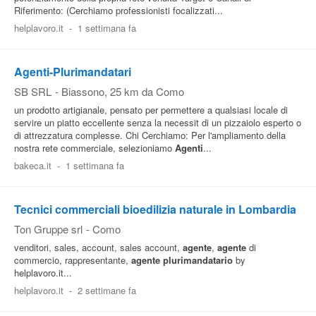
Riferimento: (Cerchiamo professionisti focalizzati...
Pubblica
helplavoro.it
-
1 settimana fa
Offerte
Agenti-Plurimandatari
Area
SB SRL
-
Biassono
, 25 km da Como
Aziende
un prodotto artigianale, pensato per permettere a qualsiasi locale di
servire un piatto eccellente senza la necessit di un pizzaiolo esperto o
di attrezzatura complesse. Chi Cerchiamo: Per l'ampliamento della
nostra rete commerciale, selezioniamo
Agenti
...
bakeca.it
-
1 settimana fa
Tecnici commerciali bioedilizia naturale in Lombardia
Ton Gruppe srl
-
Como
venditori, sales, account, sales account,
agente
,
agente
di
commercio, rappresentante,
agente
plurimandatario
by
helplavoro.it...
helplavoro.it
-
2 settimane fa