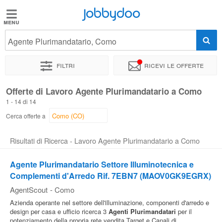
Jobbydoo
Jobbydoo
Agente Plurimandatario, Como
Offerte
di
Filtri
Ricevi le offerte
lavoro
Offerte di Lavoro Agente Plurimandatario a Como
1 - 14 di 14
Stipendi
Cerca offerte a
Elenco
Risultati di Ricerca - Lavoro Agente Plurimandatario a Como
professioni
Agente Plurimandatario Settore Illuminotecnica e
Complementi d'Arredo Rif. 7EBN7 (MAOV0GK9EGRX)
Blog
AgentScout
-
Como
Azienda operante nel settore dell'illuminazione, componenti d'arredo e
design per casa e ufficio ricerca 3
Agenti
Plurimandatari
per il
potenziamento della propria rete vendita Target e Canali di