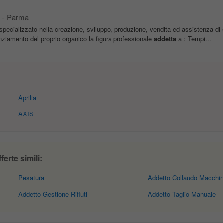
-
Parma
specializzato nella creazione, sviluppo, produzione, vendita ed assistenza di 
enziamento del proprio organico la figura professionale
addetta
a : Tempi...
Aprilia
AXIS
erte simili:
Pesatura
Addetto Collaudo Macchi
Addetto Gestione Rifiuti
Addetto Taglio Manuale