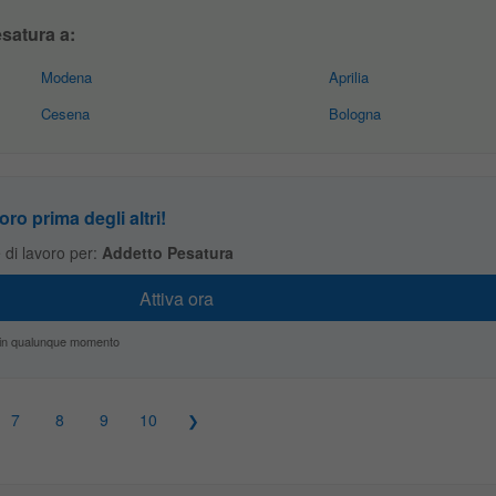
satura a:
Modena
Aprilia
Cesena
Bologna
oro prima degli altri!
te di lavoro per:
Addetto Pesatura
zio in qualunque momento
7
8
9
10