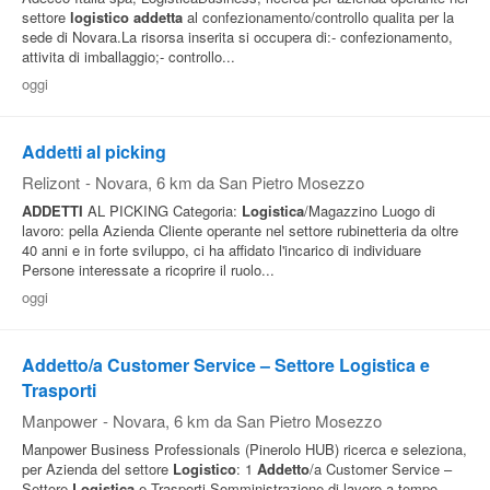
settore
logistico
addetta
al confezionamento/controllo qualita per la
sede di Novara.La risorsa inserita si occupera di:- confezionamento,
attivita di imballaggio;- controllo...
oggi
Addetti al picking
Relizont
-
Novara
, 6 km da San Pietro Mosezzo
ADDETTI
AL PICKING Categoria:
Logistica
/Magazzino Luogo di
lavoro: pella Azienda Cliente operante nel settore rubinetteria da oltre
40 anni e in forte sviluppo, ci ha affidato l'incarico di individuare
Persone interessate a ricoprire il ruolo...
oggi
Addetto/a Customer Service – Settore Logistica e
Trasporti
Manpower
-
Novara
, 6 km da San Pietro Mosezzo
Manpower Business Professionals (Pinerolo HUB) ricerca e seleziona,
per Azienda del settore
Logistico
: 1
Addetto
/a Customer Service –
Settore
Logistica
e Trasporti Somministrazione di lavoro a tempo