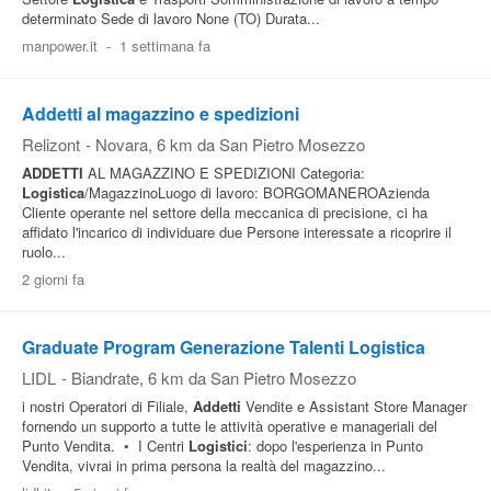
determinato Sede di lavoro None (TO) Durata...
manpower.it
-
1 settimana fa
Addetti al magazzino e spedizioni
Relizont
-
Novara
, 6 km da San Pietro Mosezzo
ADDETTI
AL MAGAZZINO E SPEDIZIONI Categoria:
Logistica
/MagazzinoLuogo di lavoro: BORGOMANEROAzienda
Cliente operante nel settore della meccanica di precisione, ci ha
affidato l'incarico di individuare due Persone interessate a ricoprire il
ruolo...
2 giorni fa
Graduate Program Generazione Talenti Logistica
LIDL
-
Biandrate
, 6 km da San Pietro Mosezzo
i nostri Operatori di Filiale,
Addetti
Vendite e Assistant Store Manager
fornendo un supporto a tutte le attività operative e manageriali del
Punto Vendita. • I Centri
Logistici
: dopo l'esperienza in Punto
Vendita, vivrai in prima persona la realtà del magazzino...