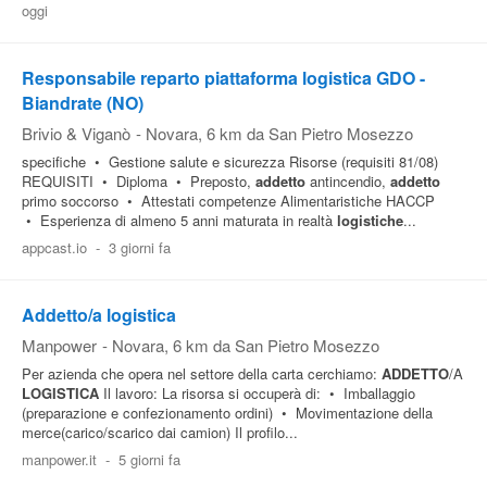
oggi
Pubblica
Offerte
Responsabile reparto piattaforma logistica GDO -
Biandrate (NO)
Area
Brivio & Viganò
-
Novara
, 6 km da San Pietro Mosezzo
Aziende
specifiche • Gestione salute e sicurezza Risorse (requisiti 81/08)
REQUISITI • Diploma • Preposto,
addetto
antincendio,
addetto
primo soccorso • Attestati competenze Alimentaristiche HACCP
• Esperienza di almeno 5 anni maturata in realtà
logistiche
...
appcast.io
-
3 giorni fa
Addetto/a logistica
Manpower
-
Novara
, 6 km da San Pietro Mosezzo
Per azienda che opera nel settore della carta cerchiamo:
ADDETTO
/A
LOGISTICA
Il lavoro: La risorsa si occuperà di: • Imballaggio
(preparazione e confezionamento ordini) • Movimentazione della
merce(carico/scarico dai camion) Il profilo...
manpower.it
-
5 giorni fa