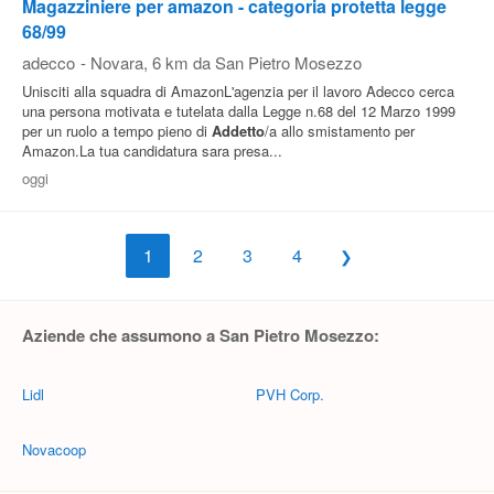
Magazziniere per amazon - categoria protetta legge
68/99
adecco
-
Novara
, 6 km da San Pietro Mosezzo
Unisciti alla squadra di AmazonL'agenzia per il lavoro Adecco cerca
una persona motivata e tutelata dalla Legge n.68 del 12 Marzo 1999
per un ruolo a tempo pieno di
Addetto
/a allo smistamento per
Amazon.La tua candidatura sara presa...
oggi
1
2
3
4
Aziende che assumono a San Pietro Mosezzo:
Lidl
PVH Corp.
Novacoop