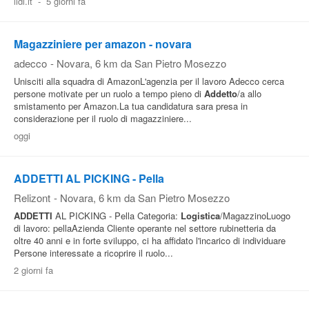
lidl.it
-
5 giorni fa
Magazziniere per amazon - novara
adecco
-
Novara
, 6 km da San Pietro Mosezzo
Unisciti alla squadra di AmazonL'agenzia per il lavoro Adecco cerca
persone motivate per un ruolo a tempo pieno di
Addetto
/a allo
smistamento per Amazon.La tua candidatura sara presa in
considerazione per il ruolo di magazziniere...
oggi
ADDETTI AL PICKING - Pella
Relizont
-
Novara
, 6 km da San Pietro Mosezzo
ADDETTI
AL PICKING - Pella Categoria:
Logistica
/MagazzinoLuogo
di lavoro: pellaAzienda Cliente operante nel settore rubinetteria da
oltre 40 anni e in forte sviluppo, ci ha affidato l'incarico di individuare
Persone interessate a ricoprire il ruolo...
2 giorni fa