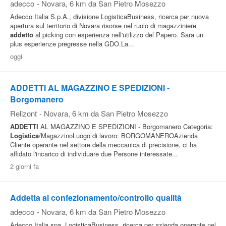
adecco
-
Novara
, 6 km da San Pietro Mosezzo
Adecco Italia S.p.A., divisione LogisticaBusiness, ricerca per nuova
apertura sul territorio di Novara risorse nel ruolo di magazziniere
addetto
al picking con esperienza nell'utilizzo del Papero. Sara un
plus esperienze pregresse nella GDO.La...
oggi
ADDETTI AL MAGAZZINO E SPEDIZIONI -
Borgomanero
Relizont
-
Novara
, 6 km da San Pietro Mosezzo
ADDETTI
AL MAGAZZINO E SPEDIZIONI - Borgomanero Categoria:
Logistica
/MagazzinoLuogo di lavoro: BORGOMANEROAzienda
Cliente operante nel settore della meccanica di precisione, ci ha
affidato l'incarico di individuare due Persone interessate...
2 giorni fa
Addetta al confezionamento/controllo qualità
adecco
-
Novara
, 6 km da San Pietro Mosezzo
Adecco Italia spa, LogisticaBusiness, ricerca per azienda operante nel