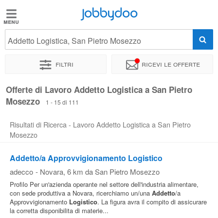
Jobbydoo
Jobbydoo
Addetto Logistica, San Pietro Mosezzo
Offerte
di
Filtri
Ricevi le offerte
lavoro
Offerte di Lavoro Addetto Logistica a San Pietro
Mosezzo
Stipendi
1 - 15 di 111
Risultati di Ricerca - Lavoro Addetto Logistica a San Pietro
Elenco
Mosezzo
professioni
Addetto/a Approvvigionamento Logistico
adecco
-
Novara
, 6 km da San Pietro Mosezzo
Blog
Profilo Per un'azienda operante nel settore dell'industria alimentare,
con sede produttiva a Novara, ricerchiamo un/una
Addetto
/a
Approvvigionamento
Logistico
. La figura avra il compito di assicurare
la corretta disponibilita di materie...