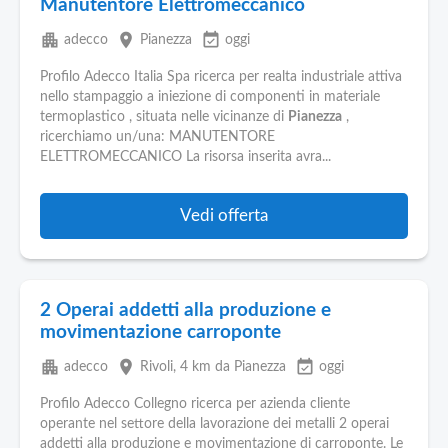
Manutentore Elettromeccanico
apartment
place
event_available
adecco
Pianezza
oggi
Profilo Adecco Italia Spa ricerca per realta industriale attiva
nello stampaggio a iniezione di componenti in materiale
termoplastico , situata nelle vicinanze di
Pianezza
,
ricerchiamo un/una: MANUTENTORE
ELETTROMECCANICO La risorsa inserita avra...
Vedi offerta
2 Operai addetti alla produzione e
movimentazione carroponte
apartment
place
event_available
adecco
Rivoli
, 4 km da Pianezza
oggi
Profilo Adecco Collegno ricerca per azienda cliente
operante nel settore della lavorazione dei metalli 2 operai
addetti alla produzione e movimentazione di carroponte. Le