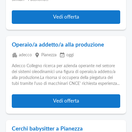
Pubblica
Offerte
Vedi offerta
Area
Aziende
Operaio/a addetto/a alla produzione
apartment
place
event_available
adecco
Pianezza
oggi
Adecco Collegno ricerca per azienda operante nel settore
dei sistemi oleodinamici una figura di operaio/a addetto/a
alla produzione.La risorsa si occupera della piegatura dei
tubi tramite l'uso di macchinari CNCE' richiesta esperienza...
Vedi offerta
Cerchi babysitter a Pianezza