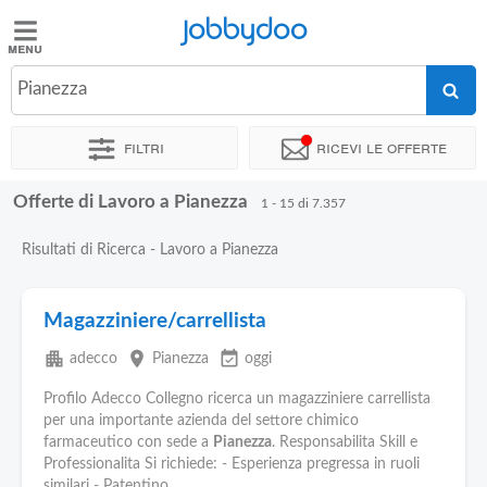
Jobbydoo
Jobbydoo
Pianezza
Offerte
di
Filtri
Ricevi le offerte
lavoro
Offerte di Lavoro a Pianezza
1 - 15 di 7.357
Stipendi
Risultati di Ricerca - Lavoro a Pianezza
Elenco
professioni
Magazziniere/carrellista
apartment
place
event_available
adecco
Pianezza
oggi
Blog
Profilo Adecco Collegno ricerca un magazziniere carrellista
per una importante azienda del settore chimico
farmaceutico con sede a
Pianezza
. Responsabilita Skill e
Professionalita Si richiede: - Esperienza pregressa in ruoli
similari - Patentino...