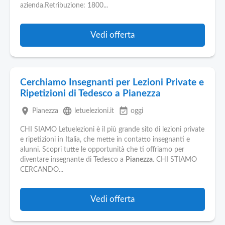
azienda.Retribuzione: 1800...
Vedi offerta
Cerchiamo Insegnanti per Lezioni Private e
Ripetizioni di Tedesco a Pianezza
place
language
event_available
Pianezza
letuelezioni.it
oggi
CHI SIAMO Letuelezioni è il più grande sito di lezioni private
e ripetizioni in Italia, che mette in contatto insegnanti e
alunni. Scopri tutte le opportunità che ti offriamo per
diventare insegnante di Tedesco a
Pianezza
. CHI STIAMO
CERCANDO...
Vedi offerta