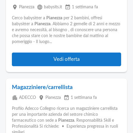
place
language
event_available
Pianezza
babysits.it
1 settimana fa
Cerco babysitter a
Pianezza
per 2 bambini, offresi
babysitter a
Pianezza
. Abbiamo 2 gemelle di 2 anni e mezzo
e avremo necessità, al bisogno , di conoscere una persona
che possa stare con le nostre bambine dal mattino al
pomeriggio - Il luogo...
Vedi offerta
Magazziniere/carrellista
apartment
place
event_available
ADECCO
Pianezza
1 settimana fa
Profilo Adecco Collegno ricerca un magazziniere carrellista
per una importante azienda del settore chimico
farmaceutico con sede a
Pianezza
. Responsabilità Skill e
Professionalità Si richiede: • Esperienza pregressa in ruoli
similari...