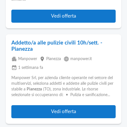
Vedi offerta
Addetto/a alle pulizie civili 10h/sett. -
Pianezza
apartment
place
language
Manpower
Pianezza
manpower.it
event_available
1 settimana fa
Manpower Srl, per azienda cliente operante nel settore del
multiservizi, seleziona addetti e addette alle pulizie civili per
stabile a
Pianezza
(TO), zona industriale. Le risorse
selezionate si occuperanno di: • Pulizia e sanificazione...
Vedi offerta