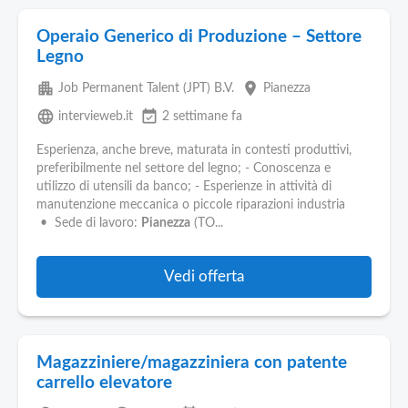
Operaio Generico di Produzione – Settore
Legno
apartment
place
Job Permanent Talent (JPT) B.V.
Pianezza
language
event_available
intervieweb.it
2 settimane fa
Esperienza, anche breve, maturata in contesti produttivi,
preferibilmente nel settore del legno; - Conoscenza e
utilizzo di utensili da banco; - Esperienze in attività di
manutenzione meccanica o piccole riparazioni industria
• Sede di lavoro:
Pianezza
(TO...
Vedi offerta
Magazziniere/magazziniera con patente
carrello elevatore