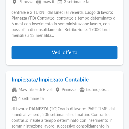
place
language
event_available
Pianezza
maw.it
3 settimane fa
centrale e 2 TURNI, dal lunedì al venerdì. Luogo di lavoro:
Pianezza
(TO) Contratto: contratto a tempo determinato di
6 mesi con inserimento in somministrazione lavoro, con
possibilità di consolidamento. Retribuzione: 1700€ lordi
mensili su 13 mensilità...
Vedi offerta
Impiegata/Impiegato Contabile
apartment
place
language
Maw filiale di Rivoli
Pianezza
technojobs.it
event_available
4 settimane fa
di lavoro:
PIANEZZA
(TO)Orario di lavoro: PART-TIME, dal
lunedì al venerdì, 20h settimanali sul mattino.Contratto:
contratto inziale a tempo determinato con inserimento in
somministrazione lavoro, successivo consolidamento in