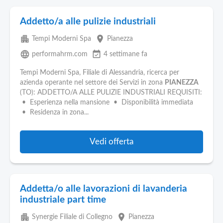
Addetto/a alle pulizie industriali
apartment
place
Tempi Moderni Spa
Pianezza
language
event_available
performahrm.com
4 settimane fa
Tempi Moderni Spa, Filiale di Alessandria, ricerca per
azienda operante nel settore dei Servizi in zona
PIANEZZA
(TO): ADDETTO/A ALLE PULIZIE INDUSTRIALI REQUISITI:
• Esperienza nella mansione • Disponibilità immediata
• Residenza in zona...
Vedi offerta
Addetta/o alle lavorazioni di lavanderia
industriale part time
apartment
place
Synergie Filiale di Collegno
Pianezza