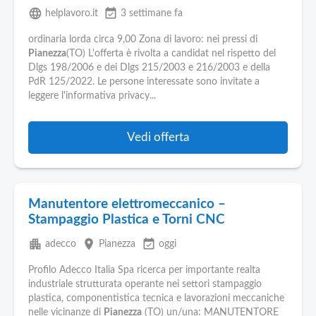
language
event_available
helplavoro.it
3 settimane fa
ordinaria lorda circa 9,00 Zona di lavoro: nei pressi di
Pianezza
(TO) L'offerta è rivolta a candidat nel rispetto del
Dlgs 198/2006 e dei Dlgs 215/2003 e 216/2003 e della
PdR 125/2022. Le persone interessate sono invitate a
leggere l'informativa privacy...
Vedi offerta
Manutentore elettromeccanico –
Stampaggio Plastica e Torni CNC
apartment
place
event_available
adecco
Pianezza
oggi
Profilo Adecco Italia Spa ricerca per importante realta
industriale strutturata operante nei settori stampaggio
plastica, componentistica tecnica e lavorazioni meccaniche
nelle vicinanze di
Pianezza
(TO) un/una: MANUTENTORE