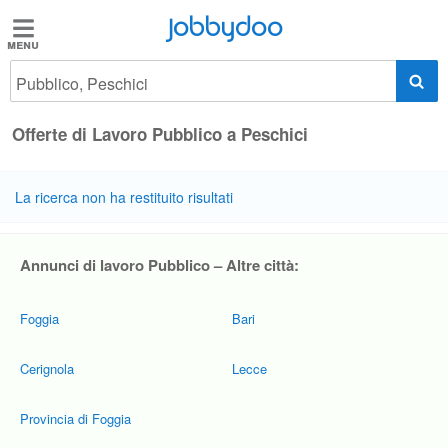
Jobbydoo
Jobbydoo
Pubblico, Peschici
Offerte
di
Offerte di Lavoro Pubblico a Peschici
lavoro
La ricerca non ha restituito risultati
Stipendi
Annunci di lavoro Pubblico – Altre città:
Elenco
professioni
Foggia
Bari
Blog
Cerignola
Lecce
Provincia di Foggia